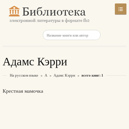
Адамс Кэрри
всего книг: 1
На русском языке
»
А
»
Адамс Кэрри
»
Крестная мамочка