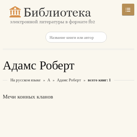
Адамс Роберт
всего книг: 1
На русском языке
»
А
»
Адамс Роберт
»
Мечи конных кланов