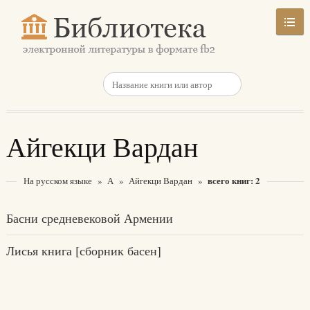
Айгекци Вардан
всего книг: 2
На русском языке
»
А
»
Айгекци Вардан
»
Басни средневековой Армении
Лисья книга [сборник басен]