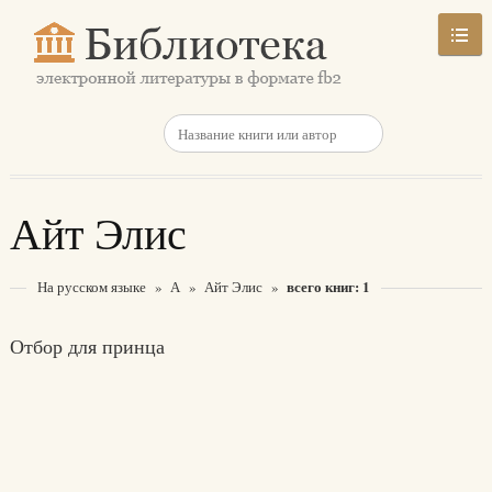
Айт Элис
всего книг: 1
На русском языке
»
А
»
Айт Элис
»
Отбор для принца