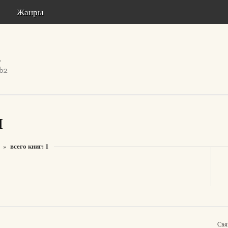
Жанры
л
всего книг: 1
»
Свя