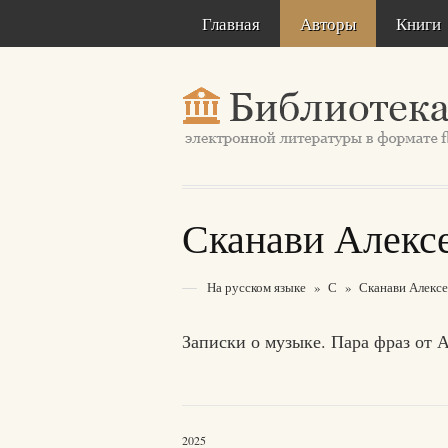
Главная
Авторы
Книги
Сканави Алекс
На русском языке
»
С
»
Сканави Алекс
Записки о музыке. Пара фраз от 
2025