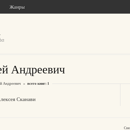
Жанры
ей Андреевич
всего книг: 1
ей Андреевич
»
Алексея Сканави
Свя