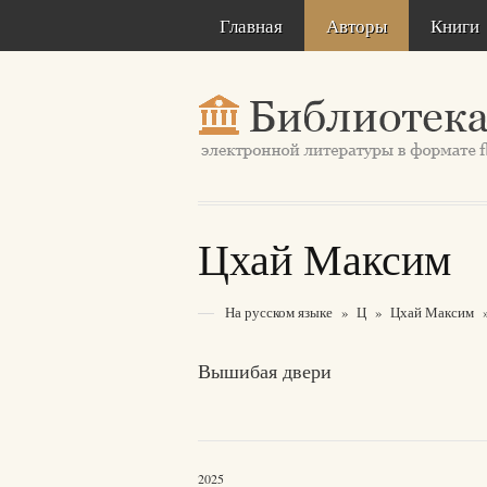
Главная
Авторы
Книги
Цхай Максим
На русском языке
»
Ц
»
Цхай Максим
Вышибая двери
2025