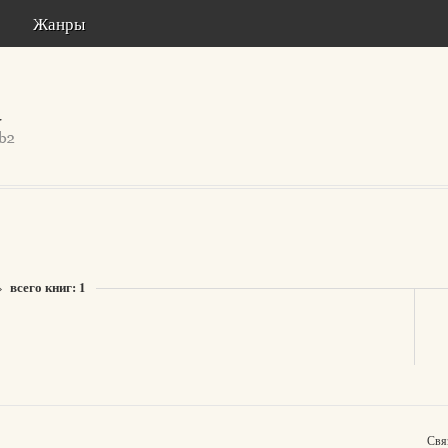
Жанры
всего книг: 1
»
Свя