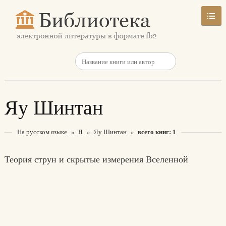
Яу Шинтан
всего книг: 1
На русском языке
»
Я
»
Яу Шинтан
»
Теория струн и скрытые измерения Вселенной