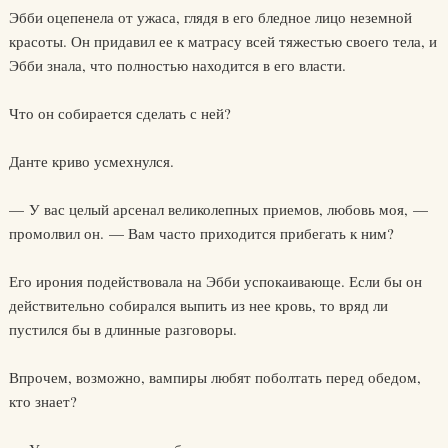
Эбби оцепенела от ужаса, глядя в его бледное лицо неземной
красоты. Он придавил ее к матрасу всей тяжестью своего тела, и
Эбби знала, что полностью находится в его власти.
Что он собирается сделать с ней?
Данте криво усмехнулся.
— У вас целый арсенал великолепных приемов, любовь моя, —
промолвил он. — Вам часто приходится прибегать к ним?
Его ирония подействовала на Эбби успокаивающе. Если бы он
действительно собирался выпить из нее кровь, то вряд ли
пустился бы в длинные разговоры.
Впрочем, возможно, вампиры любят поболтать перед обедом,
кто знает?