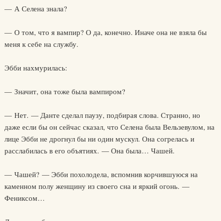
— А Селена знала?
— О том, что я вампир? О да, конечно. Иначе она не взяла бы
меня к себе на службу.
Эбби нахмурилась:
— Значит, она тоже была вампиром?
— Нет. — Данте сделал паузу, подбирая слова. Странно, но
даже если бы он сейчас сказал, что Селена была Вельзевулом, на
лице Эбби не дрогнул бы ни один мускул. Она согрелась и
расслабилась в его объятиях. — Она была… Чашей.
— Чашей? — Эбби похолодела, вспомнив корчившуюся на
каменном полу женщину из своего сна и яркий огонь. —
Фениксом…