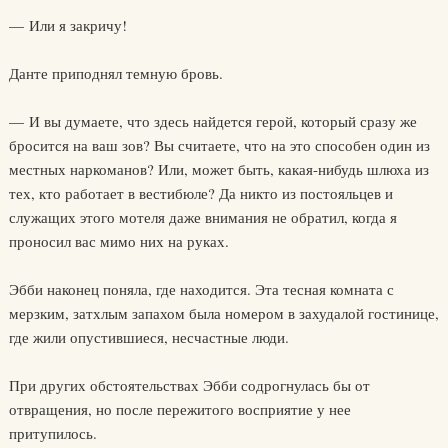
— Или я закричу!
Данте приподнял темную бровь.
— И вы думаете, что здесь найдется герой, который сразу же
бросится на ваш зов? Вы считаете, что на это способен один из
местных наркоманов? Или, может быть, какая-нибудь шлюха из
тех, кто работает в вестибюле? Да никто из постояльцев и
служащих этого мотеля даже внимания не обратил, когда я
проносил вас мимо них на руках.
Эбби наконец поняла, где находится. Эта тесная комната с
мерзким, затхлым запахом была номером в захудалой гостинице,
где жили опустившиеся, несчастные люди.
При других обстоятельствах Эбби содрогнулась бы от
отвращения, но после пережитого восприятие у нее
притупилось.