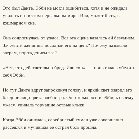
Это был Данте. Эбби не могла ошибиться, хотя и не ожидала
увидеть его в этом нереальном мире. Или, может быть, в
кошмарном сне.
Она содрогнулась от ужаса. Вся эта сцена казалась ей безумием.
Зачем эти женщины посадили его на цепь? Почему называли
зверем, порождением зла?
«Нет, это действительно бред. Или сон», — попыталась убедить
себя Эбби.
Но тут Данте вдруг запрокинул голову, и яркий свет озарил его
бледное лицо цвета алебастра. Он открыл рот, и Эбби, к своему
ужасу, увидела торчащие острые клыки.
Когда Эбби очнулась, серебристый туман уже совершенно
рассеялся и мучившая ее острая боль прошла.