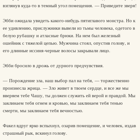
взглянув куда-то в темный угол помещения. — Приведите зверя!
Эбби ожидала увидеть какого-нибудь пятиглавого монстра. Но к
ее удивлению, прислужники вывели из тьмы человека, одетого в
белую рубашку и атласные брюки. На нем был железный
ошейник с тяжелой цепью. Мужчина стоял, опустив голову, и
его длинные иссиня-черные волосы закрывали лицо.
Эбби бросило в дрожь от дурного предчувствия.
— Порождение зла, наш выбор пал на тебя, — торжественно
произнесла жрица. — Зло живет в твоем сердце, и все же мы
вверяем тебе Чашу, ты должен служить ей верой и правдой. Мы
заклинаем тебя огнем и кровью, мы заклинаем тебя тенью
смерти, мы заклинаем тебя вечностью.
Факел вдруг ярко вспыхнул, озарив помещение, и человек, издав
страшный рык, вскинул голову.