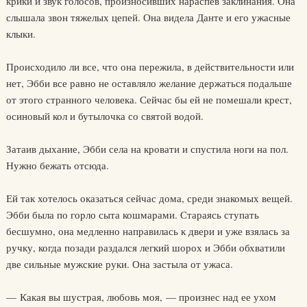
крики и звук голосов, произносивших нараспев заклинания. Она
слышала звон тяжелых цепей. Она видела Данте и его ужасные
клыки.
Происходило ли все, что она пережила, в действительности или
нет, Эбби все равно не оставляло желание держаться подальше
от этого странного человека. Сейчас бы ей не помешали крест,
осиновый кол и бутылочка со святой водой.
Затаив дыхание, Эбби села на кровати и спустила ноги на пол.
Нужно бежать отсюда.
Ей так хотелось оказаться сейчас дома, среди знакомых вещей.
Эбби была по горло сыта кошмарами. Стараясь ступать
бесшумно, она медленно направилась к двери и уже взялась за
ручку, когда позади раздался легкий шорох и Эбби обхватили
две сильные мужские руки. Она застыла от ужаса.
— Какая вы шустрая, любовь моя, — произнес над ее ухом