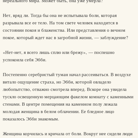
нереального мира. Может быть, она уже умерла?
Нет, вряд ли. Тогда бы она не испытывала боли, которая
разрывала все ее тело. На том свете человек находится в
состоянии покоя и блаженства. Или представления о вечном
покое, который ждет нас в загробной жизни, — заблуждение?
«Нет-нет, я всего лишь сплю или брежу», — поспешно
успокоила себя Эбби.
Постепенно серебристый туман начал рассеиваться. В воздухе
витало ощущение страха, но Эбби, которой овладело
любопытство, отважно смотрела вперед. Вскоре она увидела
тускло освещенную мерцающим факелом комнату с каменными
стенами. В центре помещения на каменном полу лежала
молодая женщина в белом облачении. Ее бледное лицо
показалось Эбби знакомым.
Женщина корчилась и кричала от боли. Вокруг нее сидели люди