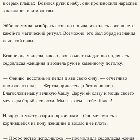
в серых плащах. Вознося руки к небу, они произносили нараспев
заклинания или молитвы.
Эбби не могла разобрать слов, но поняла, что здесь совершается
какой-то магический ритуал. Возможно, это был обряд изгнания
нечистой силы.
Вскоре она увидела, как со своего места медленно поднялась
седовласая женщина и воздела руки к каменному потолку.
— Феникс, восстань из пепла и яви свою силу, — отчетливо
произнесла она. — Жертва принесена, обет исполнен.
Благослови нашу великую Чашу. Даруй ей славу и мощь своего
меча для борьбы со злом. Мы взываем к тебе. Явись!
И вдруг комнату озарило яркое пламя. Оно метнулось к
корчившейся на полу женщине и вошло в ее плоть.
— Пророчество исполнилось, — промолвила седовласая жрица,