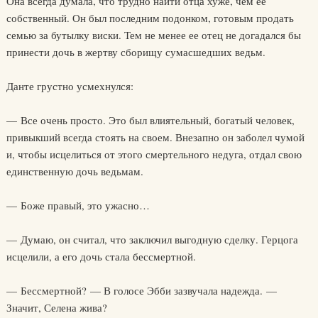
Она всегда думала, что трудно найти отца хуже, чем ее
собственный. Он был последним подонком, готовым продать
семью за бутылку виски. Тем не менее ее отец не догадался бы
принести дочь в жертву сборищу сумасшедших ведьм.
Данте грустно усмехнулся:
— Все очень просто. Это был влиятельный, богатый человек,
привыкший всегда стоять на своем. Внезапно он заболел чумой
и, чтобы исцелиться от этого смертельного недуга, отдал свою
единственную дочь ведьмам.
— Боже правый, это ужасно…
— Думаю, он считал, что заключил выгодную сделку. Герцога
исцелили, а его дочь стала бессмертной.
— Бессмертной? — В голосе Эбби зазвучала надежда. —
Значит, Селена жива?