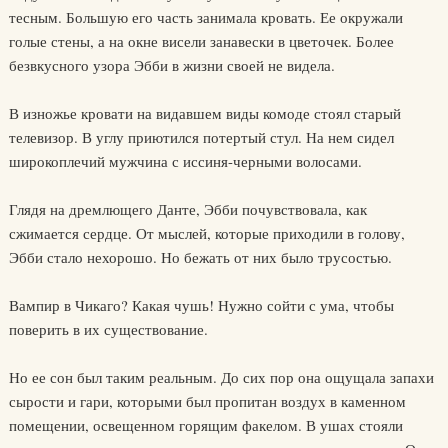
тесным. Большую его часть занимала кровать. Ее окружали
голые стены, а на окне висели занавески в цветочек. Более
безвкусного узора Эбби в жизни своей не видела.
В изножье кровати на видавшем виды комоде стоял старый
телевизор. В углу приютился потертый стул. На нем сидел
широкоплечий мужчина с иссиня-черными волосами.
Глядя на дремлющего Данте, Эбби почувствовала, как
сжимается сердце. От мыслей, которые приходили в голову,
Эбби стало нехорошо. Но бежать от них было трусостью.
Вампир в Чикаго? Какая чушь! Нужно сойти с ума, чтобы
поверить в их существование.
Но ее сон был таким реальным. До сих пор она ощущала запахи
сырости и гари, которыми был пропитан воздух в каменном
помещении, освещенном горящим факелом. В ушах стояли