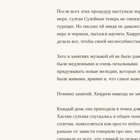
После всех этих процедур наступала че
мере, султан Сулейман теперь не смеял
турецки. Но письмо ей никак не давало
перо и чернила, пытался научить Хюррем
делала все, чтобы своей неспособность
Зато в занятиях музыкой ей не было рав
были медленными и очень печальными. К
придумывать новые мелодии, которые по
были живыми, яркими и, что самое важ
Помимо занятий, Хюррем никогда не за
Каждый день она приходила в покои для
Хасеки султана спускалась в общее по
сплетни, повеселиться или просто побо
раньше от зависти говорили про нее, ч
скрывала от всех, что главной ее целью