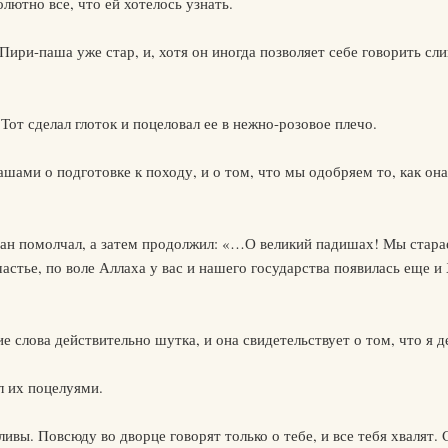
лютно все, что ей хотелось узнать.
 Пири-паша уже стар, и, хотя он иногда позволяет себе говорить с
от сделал глоток и поцеловал ее в нежно-розовое плечо.
ашами о подготовке к походу, и о том, что мы одобряем то, как он
ан помолчал, а затем продолжил: «…О великий падишах! Мы стара
частье, по воле Аллаха у вас и нашего государства появилась еще 
ие слова действительно шутка, и она свидетельствует о том, что я 
л их поцелуями.
ливы. Повсюду во дворце говорят только о тебе, и все тебя хвалят. 