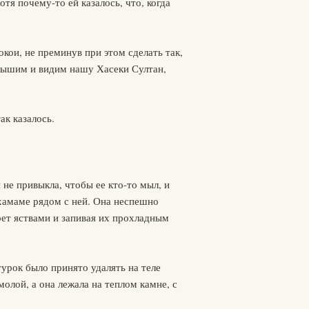
тя почему-то ей казалось, что, когда
кои, не преминув при этом сделать так,
 слышим и видим нашу Хасеки Султан,
ак казалось.
 не привыкла, чтобы ее кто-то мыл, и
 хамаме рядом с ней. Она неспешно
рет яствами и запивая их прохладным
турок было принято удалять на теле
олой, а она лежала на теплом камне, с