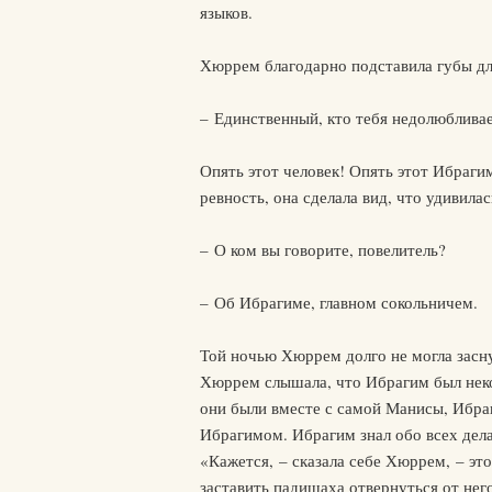
языков.
Хюррем благодарно подставила губы дл
– Единственный, кто тебя недолюбливает
Опять этот человек! Опять этот Ибраги
ревность, она сделала вид, что удивила
– О ком вы говорите, повелитель?
– Об Ибрагиме, главном сокольничем.
Той ночью Хюррем долго не могла засну
Хюррем слышала, что Ибрагим был неко
они были вместе с самой Манисы, Ибра
Ибрагимом. Ибрагим знал обо всех делах
«Кажется, – сказала себе Хюррем, – эт
заставить падишаха отвернуться от нег