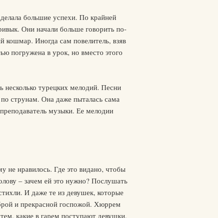
 делала большие успехи. По крайней
привык. Они начали больше говорить по-
й кошмар. Иногда сам повелитель, взяв
ью погружена в урок, но вместо этого
ть несколько турецких мелодий. Песни
 по струнам. Она даже пыталась сама
 преподаватель музыки. Ее мелодии
у не нравилось. Где это видано, чтобы
олову – зачем ей это нужно? Послушать
тихли. И даже те из девушек, которые
доброй и прекрасной госпожой. Хюррем
 тем, какие в гарем поступают девушки,