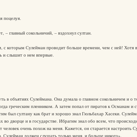
я поцелуя.
, – главный сокольничий, – вздохнул султан.
м, с которым Сулейман проводит больше времени, чем с ней! Хотя 
сь и слышит о нем впервые.
ть в объятиях Сулеймана. Она думала о главном сокольничем и о т
гда греческим пленником. А затем попал от пиратов к Османам и 
гим был султану как брат и хорошо знал Гюльбахар Хасеки. Сулей
 во дворце и в государстве. Ибрагим знал обо всем, что происходи
от человек очень похож на меня. Кажется, он старается настроить 
о. Сулейман должен слушать только меня, и больше никого».