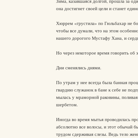
Зима, казавшаяся долгой, прошла за оди
она достигнет своей цели и станет еди
Хюррем «грустила» по Гюльбахар не бол
чтобы все думали, что на этом особенн
нашего дорогого Мустафу Хана, и сердц
Но через некоторое время говорить об 
Дни сменялись днями.
По утрам у нее всегда была банная про
гвардию служанок в бане к себе не под
мылась у мраморной раковины, поливая 
шербетом.
Иногда во время мытья проводилась про
абсолютно все волосы, и этот обычай б
трудом сдерживая слезы. Ведь тело жен