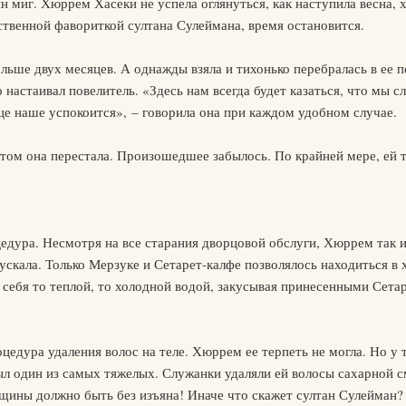
н миг. Хюррем Хасеки не успела оглянуться, как наступила весна, хо
нственной фавориткой султана Сулеймана, время остановится.
ьше двух месяцев. А однажды взяла и тихонько перебралась в ее по
о настаивал повелитель. «Здесь нам всегда будет казаться, что мы
е наше успокоится», – говорила она при каждом удобном случае.
этом она перестала. Произошедшее забылось. По крайней мере, ей т
цедура. Несмотря на все старания дворцовой обслуги, Хюррем так и
пускала. Только Мерзуке и Сетарет-калфе позволялось находиться в
себя то теплой, то холодной водой, закусывая принесенными Сета
цедура удаления волос на теле. Хюррем ее терпеть не могла. Но у 
ыл один из самых тяжелых. Служанки удаляли ей волосы сахарной см
щины должно быть без изъяна! Иначе что скажет султан Сулейман?