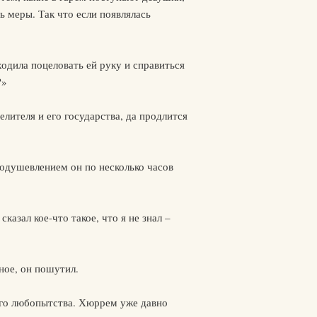
ь меры. Так что если появлялась
одила поцеловать ей руку и справиться
?»
лителя и его государства, да продлится
оодушевлением он по несколько часов
азал кое-что такое, что я не знал –
ное, он пошутил.
оего любопытства. Хюррем уже давно