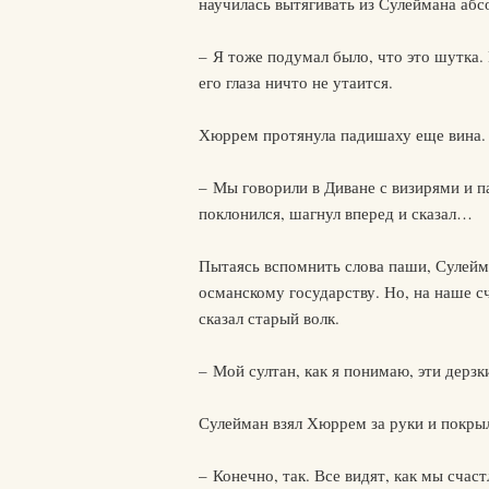
научилась вытягивать из Сулеймана абсо
– Я тоже подумал было, что это шутка.
его глаза ничто не утаится.
Хюррем протянула падишаху еще вина. Т
– Мы говорили в Диване с визирями и п
поклонился, шагнул вперед и сказал…
Пытаясь вспомнить слова паши, Сулейм
османскому государству. Но, на наше с
сказал старый волк.
– Мой султан, как я понимаю, эти дерзк
Сулейман взял Хюррем за руки и покры
– Конечно, так. Все видят, как мы счаст