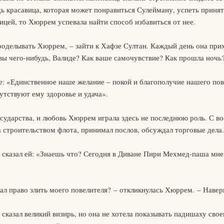
дь красавица, которая может понравиться Сулейману, успеть принят
ницей, то Хюррем успевала найти способ избавиться от нее.
роделывать Хюррем, – зайти к Хафзе Султан. Каждый день она прих
и вы чего-нибудь, Валиде? Как ваше самочувствие? Как прошла ночь
е: «Единственное наше желание – покой и благополучие нашего пове
путствуют ему здоровье и удача».
сударства, и любовь Хюррем играла здесь не последнюю роль. С в
а строительством флота, принимал послов, обсуждал торговые дела.
казал ей: «Знаешь что? Сегодня в Диване Пири Мехмед-паша мне ск
дал право злить моего повелителя? – откликнулась Хюррем. – Навер
 сказал великий визирь, но она не хотела показывать падишаху св