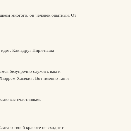
лишком многого, он человек опытный. От
а идет. Как вдруг Пири-паша
емся безупречно служить вам и
и Хюррем Хасеки». Вот именно так и
делаю вас счастливым.
Слава о твоей красоте не сходит с