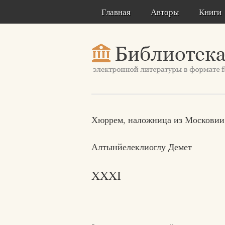
Главная
Авторы
Книги
Хюррем, наложница из Московии
Алтынйелеклиоглу Демет
XXXI