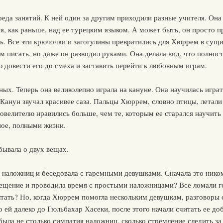
реда занятий. К ней один за другим приходили разные учителя. Она
ся, как раньше, над ее турецким языком. А может быть, он просто 
сь. Все эти крючочки и загогулины превратились для Хюррем в сущи
 писать, но даже он разводил руками. Она делала вид, что полност
ю довести его до смеха и заставить перейти к любовным играм.
ных. Теперь она великолепно играла на кануне. Она научилась игра
анун звучал красивее саза. Пальцы Хюррем, словно птицы, летали
велителю нравились больше, чем те, которым ее старался научить
ное, полными жизни.
бывала о двух вещах.
 наложниц и беседовала с гаремными девушками. Сначала это ником
мещение и проводила время с простыми наложницами? Все ломали г
лтать? Но, когда Хюррем помогла нескольким девушкам, разговоры с
то ей далеко до Гюльбахар Хасеки, после этого начали считать ее 
 была не столько симпатия наложниц, сколько стремление следить за