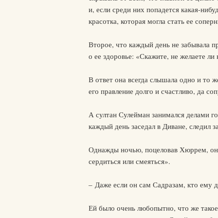
и, если среди них попадется какая-нибу
красотка, которая могла стать ее сопер
Второе, что каждый день не забывала п
о ее здоровье: «Скажите, не желаете л
В ответ она всегда слышала одно и то ж
его правление долго и счастливо, да со
А султан Сулейман занимался делами го
каждый день заседал в Диване, следил з
Однажды ночью, поцеловав Хюррем, он с
сердиться или смеяться».
– Даже если он сам Садразам, кто ему 
Ей было очень любопытно, что же такое