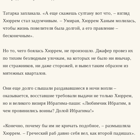
Татарка заплакала. «А еще скажешь султану вот что, – взгляд
Хюррем стал задумчивым. – Умирая, Хюррем Ханым молилась,
чтобы жизнь повелителя была долгой, а его правление –
бесконечным».
Но то, чего боялась Хюррем, не произошло. Джафер провез их
по тихим безлюдным улочкам, на которых не было ни янычар,
ни стражников, ни даже сторожей, и вывел таким образом из
мятежных кварталов.
Они еще долго слышали раздававшиеся в ночи вопли –
оказывается, восставшие требовали выдачи не только Хюррем,
но и великого визиря Ибрагима-паши: «Любимчик Ибрагим, в
чем провинились воины? Долой Ибрагима!»
«Конечно, почему бы им не кричать подобное, – размышляла
Хюррем. – Греческий раб давно себя вел, как второй падишах».