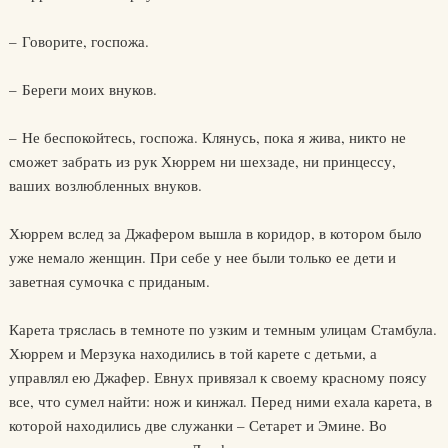
– Говорите, госпожа.
– Береги моих внуков.
– Не беспокойтесь, госпожа. Клянусь, пока я жива, никто не
сможет забрать из рук Хюррем ни шехзаде, ни принцессу,
ваших возлюбленных внуков.
Хюррем вслед за Джафером вышла в коридор, в котором было
уже немало женщин. При себе у нее были только ее дети и
заветная сумочка с приданым.
Карета тряслась в темноте по узким и темным улицам Стамбула.
Хюррем и Мерзука находились в той карете с детьми, а
управлял ею Джафер. Евнух привязал к своему красному поясу
все, что сумел найти: нож и кинжал. Перед ними ехала карета, в
которой находились две служанки – Сетарет и Эмине. Во