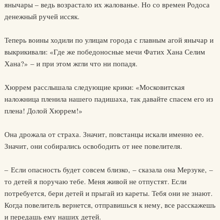
янычары – ведь возрастало их жалованье. Но со времен Родоса
денежный ручей иссяк.
Теперь воины ходили по улицам города с главным агой янычар и
выкрикивали: «Где же победоносные мечи Фатих Хана Селим
Хана?» – и при этом жгли что ни попадя.
Хюррем расслышала следующие крики: «Московитская
наложница пленила нашего падишаха, так давайте спасем его из
плена! Долой Хюррем!»
Она дрожала от страха. Значит, повстанцы искали именно ее.
Значит, они собирались освободить от нее повелителя.
– Если опасность будет совсем близко, – сказала она Мерзуке, –
то детей я поручаю тебе. Меня живой не отпустят. Если
потребуется, бери детей и прыгай из кареты. Тебя они не знают.
Когда повелитель вернется, отправишься к нему, все расскажешь
и передашь ему наших детей.