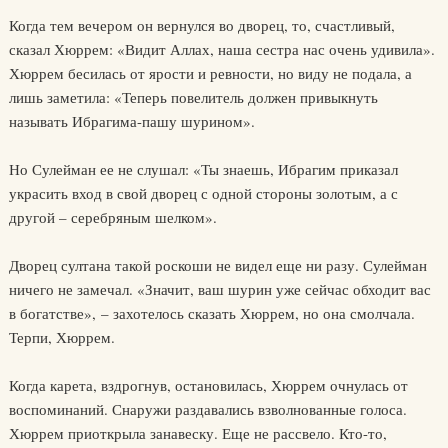
Когда тем вечером он вернулся во дворец, то, счастливый,
сказал Хюррем: «Видит Аллах, наша сестра нас очень удивила».
Хюррем бесилась от ярости и ревности, но виду не подала, а
лишь заметила: «Теперь повелитель должен привыкнуть
называть Ибрагима-пашу шурином».
Но Сулейман ее не слушал: «Ты знаешь, Ибрагим приказал
украсить вход в свой дворец с одной стороны золотым, а с
другой – серебряным шелком».
Дворец султана такой роскоши не видел еще ни разу. Сулейман
ничего не замечал. «Значит, ваш шурин уже сейчас обходит вас
в богатстве», – захотелось сказать Хюррем, но она смолчала.
Терпи, Хюррем.
Когда карета, вздрогнув, остановилась, Хюррем очнулась от
воспоминаний. Снаружи раздавались взволнованные голоса.
Хюррем приоткрыла занавеску. Еще не рассвело. Кто-то,