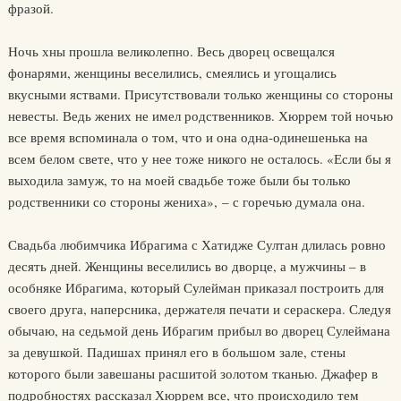
фразой.
Ночь хны прошла великолепно. Весь дворец освещался
фонарями, женщины веселились, смеялись и угощались
вкусными яствами. Присутствовали только женщины со стороны
невесты. Ведь жених не имел родственников. Хюррем той ночью
все время вспоминала о том, что и она одна-одинешенька на
всем белом свете, что у нее тоже никого не осталось. «Если бы я
выходила замуж, то на моей свадьбе тоже были бы только
родственники со стороны жениха», – с горечью думала она.
Свадьба любимчика Ибрагима с Хатидже Султан длилась ровно
десять дней. Женщины веселились во дворце, а мужчины – в
особняке Ибрагима, который Сулейман приказал построить для
своего друга, наперсника, держателя печати и сераскера. Следуя
обычаю, на седьмой день Ибрагим прибыл во дворец Сулеймана
за девушкой. Падишах принял его в большом зале, стены
которого были завешаны расшитой золотом тканью. Джафер в
подробностях рассказал Хюррем все, что происходило тем