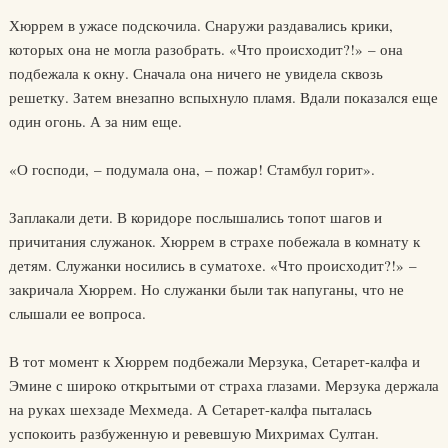
Хюррем в ужасе подскочила. Снаружи раздавались крики,
которых она не могла разобрать. «Что происходит?!» – она
подбежала к окну. Сначала она ничего не увидела сквозь
решетку. Затем внезапно вспыхнуло пламя. Вдали показался еще
один огонь. А за ним еще.
«О господи, – подумала она, – пожар! Стамбул горит».
Заплакали дети. В коридоре послышались топот шагов и
причитания служанок. Хюррем в страхе побежала в комнату к
детям. Служанки носились в суматохе. «Что происходит?!» –
закричала Хюррем. Но служанки были так напуганы, что не
слышали ее вопроса.
В тот момент к Хюррем подбежали Мерзука, Сетарет-калфа и
Эмине с широко открытыми от страха глазами. Мерзука держала
на руках шехзаде Мехмеда. А Сетарет-калфа пыталась
успокоить разбуженную и ревевшую Михримах Султан.