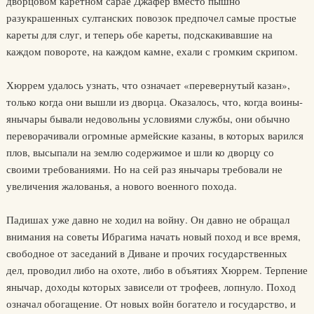
дворцовом каретном сарае Джафер вместо пышно
разукрашенных султанских повозок предпочел самые простые
кареты для слуг, и теперь обе кареты, подскакивавшие на
каждом повороте, на каждом камне, ехали с громким скрипом.
Хюррем удалось узнать, что означает «перевернутый казан»,
только когда они вышли из дворца. Оказалось, что, когда воины-
янычары бывали недовольны условиями службы, они обычно
переворачивали огромные армейские казаны, в которых варился
плов, высыпали на землю содержимое и шли ко дворцу со
своими требованиями. Но на сей раз янычары требовали не
увеличения жалованья, а нового военного похода.
Падишах уже давно не ходил на войну. Он давно не обращал
внимания на советы Ибрагима начать новый поход и все время,
свободное от заседаний в Диване и прочих государственных
дел, проводил либо на охоте, либо в объятиях Хюррем. Терпение
янычар, доходы которых зависели от трофеев, лопнуло. Поход
означал обогащение. От новых войн богатело и государство, и