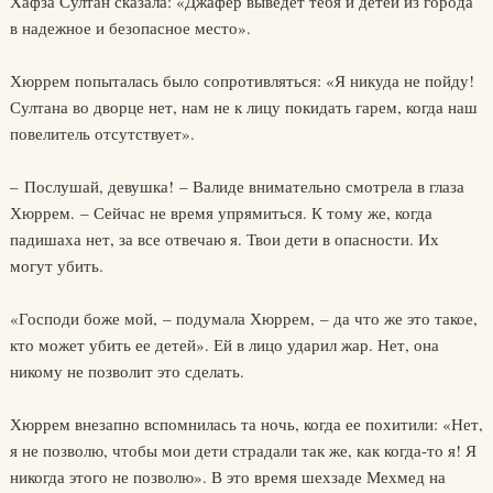
Хафза Султан сказала: «Джафер выведет тебя и детей из города
в надежное и безопасное место».
Хюррем попыталась было сопротивляться: «Я никуда не пойду!
Султана во дворце нет, нам не к лицу покидать гарем, когда наш
повелитель отсутствует».
– Послушай, девушка! – Валиде внимательно смотрела в глаза
Хюррем. – Сейчас не время упрямиться. К тому же, когда
падишаха нет, за все отвечаю я. Твои дети в опасности. Их
могут убить.
«Господи боже мой, – подумала Хюррем, – да что же это такое,
кто может убить ее детей». Ей в лицо ударил жар. Нет, она
никому не позволит это сделать.
Хюррем внезапно вспомнилась та ночь, когда ее похитили: «Нет,
я не позволю, чтобы мои дети страдали так же, как когда-то я! Я
никогда этого не позволю». В это время шехзаде Мехмед на