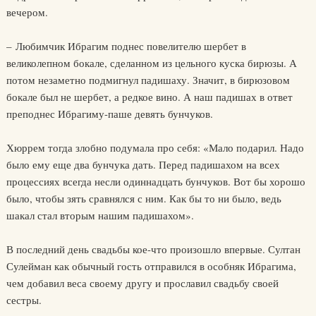
вечером.
– Любимчик Ибрагим поднес повелителю шербет в
великолепном бокале, сделанном из цельного куска бирюзы. А
потом незаметно подмигнул падишаху. Значит, в бирюзовом
бокале был не шербет, а редкое вино. А наш падишах в ответ
преподнес Ибрагиму-паше девять бунчуков.
Хюррем тогда злобно подумала про себя: «Мало подарил. Надо
было ему еще два бунчука дать. Перед падишахом на всех
процессиях всегда несли одиннадцать бунчуков. Вот бы хорошо
было, чтобы зять сравнялся с ним. Как бы то ни было, ведь
шакал стал вторым нашим падишахом».
В последний день свадьбы кое-что произошло впервые. Султан
Сулейман как обычный гость отправился в особняк Ибрагима,
чем добавил веса своему другу и прославил свадьбу своей
сестры.