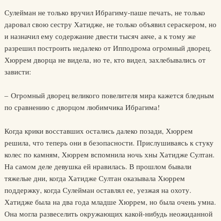
Сулейман не только вручил Ибрагиму-паше печать, не только
даровал свою сестру Хатидже, не только объявил сераскером, но
и назначил ему содержание двести тысяч акче, а к тому же
разрешил построить недалеко от Ипподрома огромный дворец.
Хюррем дворца не видела, но те, кто видел, захлебывались от
зависти:
– Огромный дворец великого повелителя мира кажется бледным
по сравнению с дворцом любимчика Ибрагима!
Когда крики восставших остались далеко позади, Хюррем
решила, что теперь они в безопасности. Прислушиваясь к стуку
колес по камням, Хюррем вспомнила ночь хны Хатидже Султан.
На самом деле девушка ей нравилась. В прошлом бывали
тяжелые дни, когда Хатидже Султан оказывала Хюррем
поддержку, когда Сулейман оставлял ее, уезжая на охоту.
Хатидже была на два года младше Хюррем, но была очень умна.
Она могла развеселить окружающих какой-нибудь неожиданной