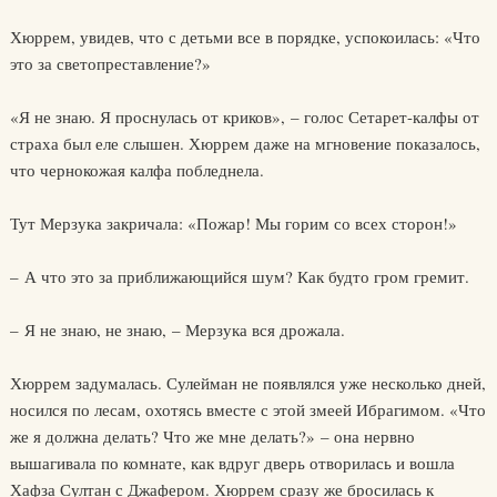
Хюррем, увидев, что с детьми все в порядке, успокоилась: «Что
это за светопреставление?»
«Я не знаю. Я проснулась от криков», – голос Сетарет-калфы от
страха был еле слышен. Хюррем даже на мгновение показалось,
что чернокожая калфа побледнела.
Тут Мерзука закричала: «Пожар! Мы горим со всех сторон!»
– А что это за приближающийся шум? Как будто гром гремит.
– Я не знаю, не знаю, – Мерзука вся дрожала.
Хюррем задумалась. Сулейман не появлялся уже несколько дней,
носился по лесам, охотясь вместе с этой змеей Ибрагимом. «Что
же я должна делать? Что же мне делать?» – она нервно
вышагивала по комнате, как вдруг дверь отворилась и вошла
Хафза Султан с Джафером. Хюррем сразу же бросилась к