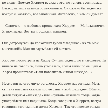
не видят. Прежде Хюррем верила в это, но теперь усомнилась.
Взгляд малыша казался осмысленным. Он словно бы видел все
вокруг и, казалось, все запоминал. Интересно, о чем он думал?
– Сыночек, – с любовью прошептала Хюррем. – Мой львеночек.
Я твоя мама. Вот ты и родился, наконец.
Она дотронулась до крохотных губок младенца: «Ах ты мой
миленький!» Малыш заулыбался ей в ответ.
Хюррем посмотрела на Хафзу Султан, сидевшую в изголовье. Та
ничего не говорила, лишь улыбалась, слезы текли по ее щекам.
Хафза прошептала: «Наш повелитель и твой шехзаде…»
Несмотря на огромную усталость, Хюррем вздрогнула. Мать
султана впервые сказала про ее сына «твой шехзаде». Обычно
детей титулом «шехзаде» или «султан» называли тогда, когда
употребляли имя падишаха. Когда говорили о Хюррем, всегда
говорили «это сын или дочка Хасеки». Так что прежде только