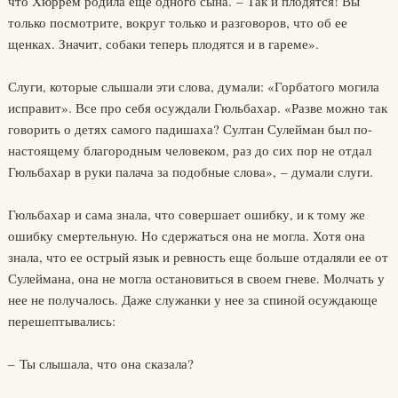
что Хюррем родила еще одного сына. – Так и плодятся! Вы
только посмотрите, вокруг только и разговоров, что об ее
щенках. Значит, собаки теперь плодятся и в гареме».
Слуги, которые слышали эти слова, думали: «Горбатого могила
исправит». Все про себя осуждали Гюльбахар. «Разве можно так
говорить о детях самого падишаха? Султан Сулейман был по-
настоящему благородным человеком, раз до сих пор не отдал
Гюльбахар в руки палача за подобные слова», – думали слуги.
Гюльбахар и сама знала, что совершает ошибку, и к тому же
ошибку смертельную. Но сдержаться она не могла. Хотя она
знала, что ее острый язык и ревность еще больше отдаляли ее от
Сулеймана, она не могла остановиться в своем гневе. Молчать у
нее не получалось. Даже служанки у нее за спиной осуждающе
перешептывались:
– Ты слышала, что она сказала?