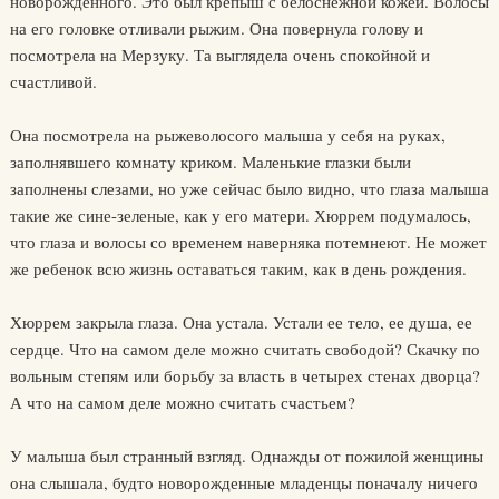
новорожденного. Это был крепыш с белоснежной кожей. Волосы
на его головке отливали рыжим. Она повернула голову и
посмотрела на Мерзуку. Та выглядела очень спокойной и
счастливой.
Она посмотрела на рыжеволосого малыша у себя на руках,
заполнявшего комнату криком. Маленькие глазки были
заполнены слезами, но уже сейчас было видно, что глаза малыша
такие же сине-зеленые, как у его матери. Хюррем подумалось,
что глаза и волосы со временем наверняка потемнеют. Не может
же ребенок всю жизнь оставаться таким, как в день рождения.
Хюррем закрыла глаза. Она устала. Устали ее тело, ее душа, ее
сердце. Что на самом деле можно считать свободой? Скачку по
вольным степям или борьбу за власть в четырех стенах дворца?
А что на самом деле можно считать счастьем?
У малыша был странный взгляд. Однажды от пожилой женщины
она слышала, будто новорожденные младенцы поначалу ничего