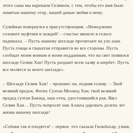
этого сына мы нарекаем Селимом, с тем, чтобы его имя было
памятью нашему отцу, нашей данью любви к нему.
Сулейман повернулся к присутствующим. «Немедленно
созовите муфтиев и хождей! – счастье звенело в голосе
падишаха. – Пусть нашему шехзаде прочитают на ухо азан.
Пусть гонцы и глашатаи отправятся во все стороны. Пусть
сообщат моим воинам и моим подданным, что на свет появился
шехзаде Селим Хан! Пусть раздают всем халву и шербет. Пусть
все молятся за моего шехзаде».
– Шехзаде Селим Хан! – произнес он, подняв голову. – Твой
великий предок, Фатих Султан Мехмед Хан, твой великий
прадед султан Баязид, наш отец, удостоившийся рая, Явуз
Селим Хан… Пусть попросят они Аллаха даровать долгих лет
жизни нашему шехзаде!
«Собаки так и плодятся! – первое, что сказала Гюльбахар, узнав,