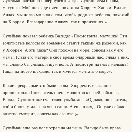
Сулейман внезапно повернулся к Хафзе Султан: «Вы правы,
матушка. Мой шехзаде очень похож на Хюррем Ханым. Видит
Аллах, мы долго молили о том, чтобы родился ребенок, похожий
на Хюррем. Благодарение Аллаху, так и произошло!»
Сулейман показал ребенка Валиде: «Посмотрите, матушка! Эти
золотистые волосы со временем станут такими же рыжими, как
у Хюррем. А эти глаза? Они похожи на море, совсем как у его
мамы. Глаза его матери в свое время очаровали нас. Глядя в них,
мы словно бы слышали шум волн. А посмотри на глаза малыша!
Глядя на моего шехзаде, так и хочется мечтать о море».
Какие прекрасные это были слова! Хюррем еле слышно
прошептала: «Повелитель очень милостив к своей рабыне».
Валиде Султан тоже счастливо улыбалась: «Однако, повелитель,
лоб и брови у малыша явно ваши. А еще взгляд. Он уже сейчас
властно смотрит, совсем как его отец».
Сулейман еще раз посмотрел на малыша. Валиде была права.