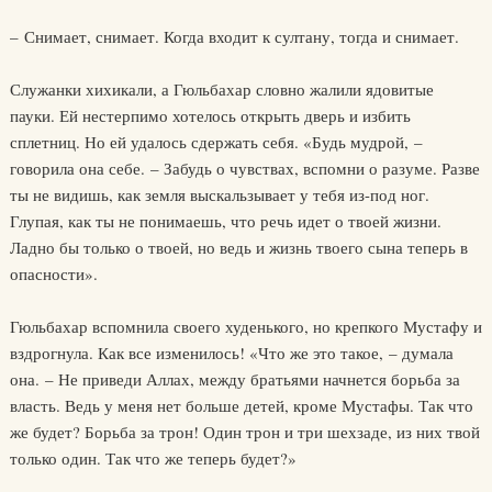
– Снимает, снимает. Когда входит к султану, тогда и снимает.
Служанки хихикали, а Гюльбахар словно жалили ядовитые
пауки. Ей нестерпимо хотелось открыть дверь и избить
сплетниц. Но ей удалось сдержать себя. «Будь мудрой, –
говорила она себе. – Забудь о чувствах, вспомни о разуме. Разве
ты не видишь, как земля выскальзывает у тебя из-под ног.
Глупая, как ты не понимаешь, что речь идет о твоей жизни.
Ладно бы только о твоей, но ведь и жизнь твоего сына теперь в
опасности».
Гюльбахар вспомнила своего худенького, но крепкого Мустафу и
вздрогнула. Как все изменилось! «Что же это такое, – думала
она. – Не приведи Аллах, между братьями начнется борьба за
власть. Ведь у меня нет больше детей, кроме Мустафы. Так что
же будет? Борьба за трон! Один трон и три шехзаде, из них твой
только один. Так что же теперь будет?»