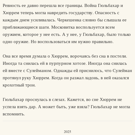
Ревность ее давно перешла все границы. Война Гюльбахар и
Хюррем теперь могла навредить государству. Опасность с
каждым днем усиливалась. Черкешенка словно бы слышала ее
приближающиеся шаги. Московитка воспользуется всем
оружием, которое у нее есть. А у нее, у Гюльбахар, было только
одно оружие. Но воспользоваться им нужно правильно.
Она все время думала о Хюррем, ворочаясь без сна в постели.
Иногда та снилась ей в пурпурном хотозе. Иногда она снилась
ей вместе с Сулейманом. Однажды ей приснилось, что Сулейман
протянул руку Хюррем. Когда он разжал ладонь, в ней оказался
крохотный трон.
Гюльбахар проснулась в слезах. Кажется, во сне Хюррем не
успела взять дар. А может быть, уже взяла? Гюльбахар не могла
вспомнить.
2025