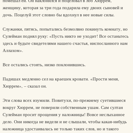
помешал ей. Он наклонился и поцеловал в лоб Хюррем,
женщину, которая за три года подарила ему двоих сыновей и
дочь. Поцелуй этот словно бы вдохнул в нее новые силы.
Служанки, пятясь, попытались безмолвно покинуть комнату, но
Сулейман поднял руку: «Пусть никто не уходит! Все останьтесь
здесь и будьте свидетелями нашего счастья, ниспосланного нам
Аллахом».
Все остались стоять, низко поклонившись.
Падишах медленно сел на краешек кровати. «Прости меня,
Хюррем», – сказал он.
Эти слова всех изумили. Повитухи, по-прежнему суетившиеся
вокруг Хюррем, не поверили собственным ушам. Сам султан
Сулейман просит прощения у наложницы! Вовсе неслыханное
дело. Они никогда не видели и не слышали, чтобы какая-нибудь
наложница удостаивалась не только таких слов, но и такого