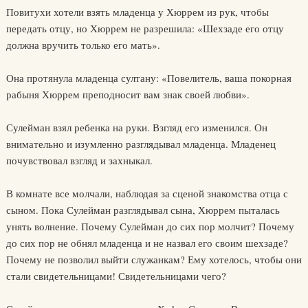
Повитухи хотели взять младенца у Хюррем из рук, чтобы
передать отцу, но Хюррем не разрешила: «Шехзаде его отцу
должна вручить только его мать».
Она протянула младенца султану: «Повелитель, ваша покорная
рабыня Хюррем преподносит вам знак своей любви».
Сулейман взял ребенка на руки. Взгляд его изменился. Он
внимательно и изумленно разглядывал младенца. Младенец
почувствовал взгляд и захныкал.
В комнате все молчали, наблюдая за сценой знакомства отца с
сыном. Пока Сулейман разглядывал сына, Хюррем пыталась
унять волнение. Почему Сулейман до сих пор молчит? Почему
до сих пор не обнял младенца и не назвал его своим шехзаде?
Почему не позволил выйти служанкам? Ему хотелось, чтобы они
стали свидетельницами! Свидетельницами чего?