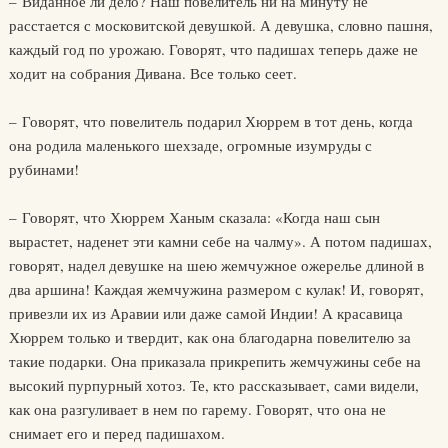
– Виданное ли дело? Наш повелитель ни на минуту не
расстается с московитской девушкой. А девушка, словно пашня,
каждый год по урожаю. Говорят, что падишах теперь даже не
ходит на собрания Дивана. Все только сеет.
– Говорят, что повелитель подарил Хюррем в тот день, когда
она родила маленького шехзаде, огромные изумруды с
рубинами!
– Говорят, что Хюррем Ханым сказала: «Когда наш сын
вырастет, наденет эти камни себе на чалму». А потом падишах,
говорят, надел девушке на шею жемчужное ожерелье длиной в
два аршина! Каждая жемчужина размером с кулак! И, говорят,
привезли их из Аравии или даже самой Индии! А красавица
Хюррем только и твердит, как она благодарна повелителю за
такие подарки. Она приказала прикрепить жемчужины себе на
высокий пурпурный хотоз. Те, кто рассказывает, сами видели,
как она разгуливает в нем по гарему. Говорят, что она не
снимает его и перед падишахом.