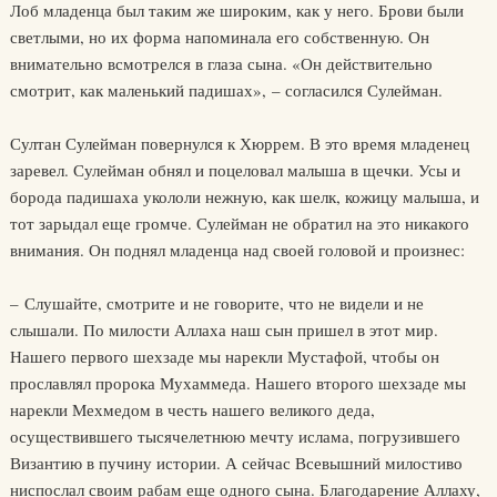
Лоб младенца был таким же широким, как у него. Брови были
светлыми, но их форма напоминала его собственную. Он
внимательно всмотрелся в глаза сына. «Он действительно
смотрит, как маленький падишах», – согласился Сулейман.
Султан Сулейман повернулся к Хюррем. В это время младенец
заревел. Сулейман обнял и поцеловал малыша в щечки. Усы и
борода падишаха укололи нежную, как шелк, кожицу малыша, и
тот зарыдал еще громче. Сулейман не обратил на это никакого
внимания. Он поднял младенца над своей головой и произнес:
– Слушайте, смотрите и не говорите, что не видели и не
слышали. По милости Аллаха наш сын пришел в этот мир.
Нашего первого шехзаде мы нарекли Мустафой, чтобы он
прославлял пророка Мухаммеда. Нашего второго шехзаде мы
нарекли Мехмедом в честь нашего великого деда,
осуществившего тысячелетнюю мечту ислама, погрузившего
Византию в пучину истории. А сейчас Всевышний милостиво
ниспослал своим рабам еще одного сына. Благодарение Аллаху,