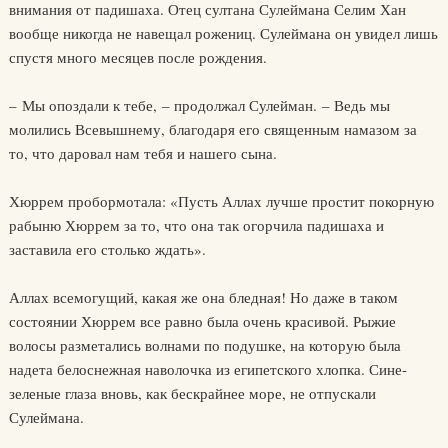
внимания от падишаха. Отец султана Сулеймана Селим Хан
вообще никогда не навещал рожениц. Сулеймана он увидел лишь
спустя много месяцев после рождения.
– Мы опоздали к тебе, – продолжал Сулейман. – Ведь мы
молились Всевышнему, благодаря его священным намазом за
то, что даровал нам тебя и нашего сына.
Хюррем пробормотала: «Пусть Аллах лучше простит покорную
рабыню Хюррем за то, что она так огорчила падишаха и
заставила его столько ждать».
Аллах всемогущий, какая же она бледная! Но даже в таком
состоянии Хюррем все равно была очень красивой. Рыжие
волосы разметались волнами по подушке, на которую была
надета белоснежная наволочка из египетского хлопка. Сине-
зеленые глаза вновь, как бескрайнее море, не отпускали
Сулеймана.