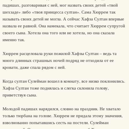
падишах, разговаривая с ней, мог назвать своих детей «твой
шехзаде» либо «твоя принцесса султан». Сама Хюррем так
называть своих детей не могла. А сейчас Хафза Султан впервые
назвала ее равной. Она намекала, что считает Хюррем супругой
своего сына. Хотела она того или не хотела, но она сказала
именно так.
Хюррем расцеловала руки пожилой Хафзы Султан – ведь та
много длинных страшных ночей подряд не отходила от ее
кровати, даже спала рядом с ней.
Когда султан Сулейман вошел в комнату, все низко поклонились.
Хафза Султан тоже поднялась и слегка склонила голову,
приветствуя сына.
Молодой падишах нарядился, словно на праздник. Не хватало
только тюрбана на голове. Хюррем не придала этому значения,
взволнованно попытавшись сесть на постели. Сулейман