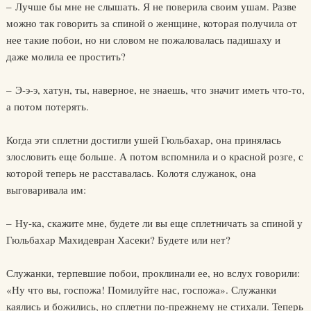
– Лучше бы мне не слышать. Я не поверила своим ушам. Разве
можно так говорить за спиной о женщине, которая получила от
нее такие побои, но ни словом не пожаловалась падишаху и
даже молила ее простить?
– Э-э-э, хатун, ты, наверное, не знаешь, что значит иметь что-то,
а потом потерять.
Когда эти сплетни достигли ушей Гюльбахар, она принялась
злословить еще больше. А потом вспомнила и о красной розге, с
которой теперь не расставалась. Колотя служанок, она
выговаривала им:
– Ну-ка, скажите мне, будете ли вы еще сплетничать за спиной у
Гюльбахар Махидевран Хасеки? Будете или нет?
Служанки, терпевшие побои, проклинали ее, но вслух говорили:
«Ну что вы, госпожа! Помилуйте нас, госпожа». Служанки
каялись и божились, но сплетни по-прежнему не стихали. Теперь