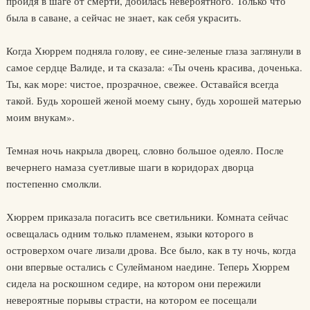
пройдя в шаге от смерти, добилась невероятного. Только что
была в саване, а сейчас не знает, как себя украсить.
Когда Хюррем подняла голову, ее сине-зеленые глаза заглянули в
самое сердце Валиде, и та сказала: «Ты очень красива, доченька.
Ты, как море: чистое, прозрачное, свежее. Оставайся всегда
такой. Будь хорошей женой моему сыну, будь хорошей матерью
моим внукам».
Темная ночь накрыла дворец, словно большое одеяло. После
вечернего намаза суетливые шаги в коридорах дворца
постепенно смолкли.
Хюррем приказала погасить все светильники. Комната сейчас
освещалась одним только пламенем, языки которого в
островерхом очаге лизали дрова. Все было, как в ту ночь, когда
они впервые остались с Сулейманом наедине. Теперь Хюррем
сидела на роскошном седире, на котором они пережили
невероятные порывы страсти, на котором ее посещали