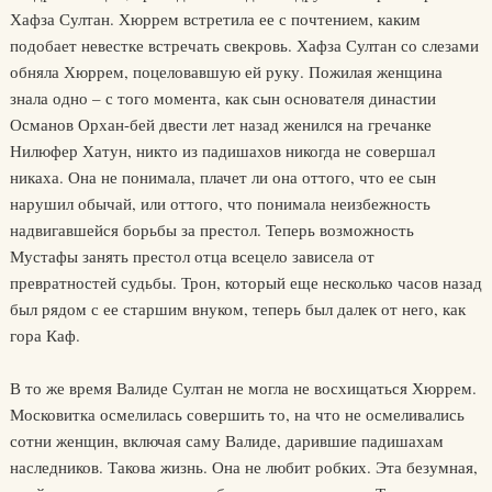
Хафза Султан. Хюррем встретила ее с почтением, каким
подобает невестке встречать свекровь. Хафза Султан со слезами
обняла Хюррем, поцеловавшую ей руку. Пожилая женщина
знала одно – с того момента, как сын основателя династии
Османов Орхан-бей двести лет назад женился на гречанке
Нилюфер Хатун, никто из падишахов никогда не совершал
никаха. Она не понимала, плачет ли она оттого, что ее сын
нарушил обычай, или оттого, что понимала неизбежность
надвигавшейся борьбы за престол. Теперь возможность
Мустафы занять престол отца всецело зависела от
превратностей судьбы. Трон, который еще несколько часов назад
был рядом с ее старшим внуком, теперь был далек от него, как
гора Каф.
В то же время Валиде Султан не могла не восхищаться Хюррем.
Московитка осмелилась совершить то, на что не осмеливались
сотни женщин, включая саму Валиде, дарившие падишахам
наследников. Такова жизнь. Она не любит робких. Эта безумная,