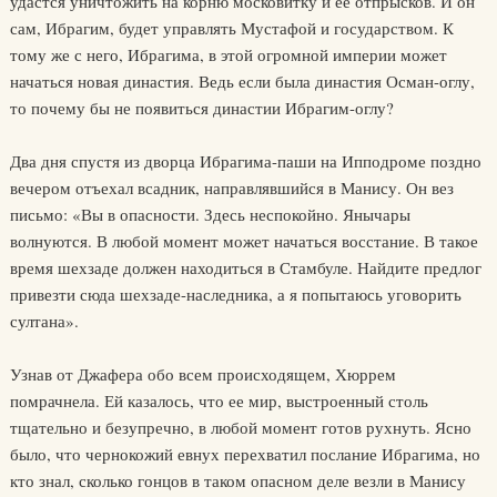
удастся уничтожить на корню московитку и ее отпрысков. И он
сам, Ибрагим, будет управлять Мустафой и государством. К
тому же с него, Ибрагима, в этой огромной империи может
начаться новая династия. Ведь если была династия Осман-оглу,
то почему бы не появиться династии Ибрагим-оглу?
Два дня спустя из дворца Ибрагима-паши на Ипподроме поздно
вечером отъехал всадник, направлявшийся в Манису. Он вез
письмо: «Вы в опасности. Здесь неспокойно. Янычары
волнуются. В любой момент может начаться восстание. В такое
время шехзаде должен находиться в Стамбуле. Найдите предлог
привезти сюда шехзаде-наследника, а я попытаюсь уговорить
султана».
Узнав от Джафера обо всем происходящем, Хюррем
помрачнела. Ей казалось, что ее мир, выстроенный столь
тщательно и безупречно, в любой момент готов рухнуть. Ясно
было, что чернокожий евнух перехватил послание Ибрагима, но
кто знал, сколько гонцов в таком опасном деле везли в Манису