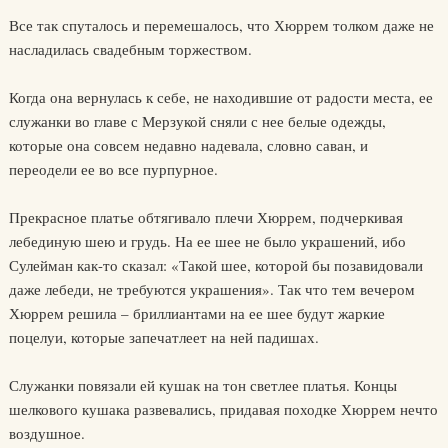
Все так спуталось и перемешалось, что Хюррем толком даже не
насладилась свадебным торжеством.
Когда она вернулась к себе, не находившие от радости места, ее
служанки во главе с Мерзукой сняли с нее белые одежды,
которые она совсем недавно надевала, словно саван, и
переодели ее во все пурпурное.
Прекрасное платье обтягивало плечи Хюррем, подчеркивая
лебединую шею и грудь. На ее шее не было украшений, ибо
Сулейман как-то сказал: «Такой шее, которой бы позавидовали
даже лебеди, не требуются украшения». Так что тем вечером
Хюррем решила – бриллиантами на ее шее будут жаркие
поцелуи, которые запечатлеет на ней падишах.
Служанки повязали ей кушак на тон светлее платья. Концы
шелкового кушака развевались, придавая походке Хюррем нечто
воздушное.