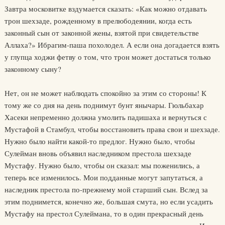
Завтра московитке вздумается сказать: «Как можно отдавать
трон шехзаде, рожденному в прелюбодеянии, когда есть
законный сын от законной жены, взятой при свидетельстве
Аллаха?» Ибрагим-паша похолодел. А если она догадается взять
у глупца ходжи фетву о том, что трон может достаться только
законному сыну?
Нет, он не может наблюдать спокойно за этим со стороны! К
тому же со дня на день поднимут бунт янычары. Гюльбахар
Хасеки непременно должна умолить падишаха и вернуться с
Мустафой в Стамбул, чтобы восстановить права свои и шехзаде.
Нужно было найти какой-то предлог. Нужно было, чтобы
Сулейман вновь объявил наследником престола шехзаде
Мустафу. Нужно было, чтобы он сказал: мы поженились, а
теперь все изменилось. Мои подданные могут запутаться, а
наследник престола по-прежнему мой старший сын. Вслед за
этим поднимется, конечно же, большая смута, но если усадить
Мустафу на престол Сулеймана, то в один прекрасный день