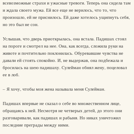
всевозможные страхи и ужасные тревоги. Теперь она сидела там
и ждала своего мужа. Ей все еще не верилось, что то, что
произошло, ей не приснилось. Ей даже хотелось ущипнуть себя,
но это был не сон.
Услышав, что дверь приоткрылась, она встала. Падишах стоял
на пороге и смотрел на нее. Она, как всегда, сложила руки на
животе и почтительно поклонилась. Обуревавшие чувства не
давали ей стоять спокойно. И, не выдержав, она подбежала и
бросилась на шею падишаху. Сулейман обнял жену, поцеловал
ее в лоб.
– Я хочу, чтобы моя жена называла меня Сулейман.
Падишах впервые не сказал о себе во множественном лице,
обращаясь к ней. Несмотря не четверых детей, до этого они
разговаривали, как падишах и рабыня. Но никах уничтожил
последние преграды между ними.