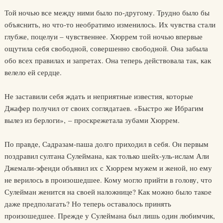
Той ночью все между ними было по-другому. Трудно было бы
объяснить, но что-то необратимо изменилось. Их чувства стали
глубже, поцелуи – чувственнее. Хюррем той ночью впервые
ощутила себя свободной, совершенно свободной. Она забыла
обо всех правилах и запретах. Она теперь действовала так, как
велело ей сердце.
Не заставили себя ждать и неприятные известия, которые
Джафер получил от своих соглядатаев. «Быстро же Ибрагим
вылез из берлоги», – проскрежетала зубами Хюррем.
По правде, Садразам-паша долго приходил в себя. Он первым
поздравил султана Сулеймана, как только шейх-уль-ислам Али
Джемали-эфенди объявил их с Хюррем мужем и женой, но ему
не верилось в произошедшее. Кому могло прийти в голову, что
Сулейман женится на своей наложнице? Как можно было такое
даже предполагать? Но теперь оставалось принять
произошедшее. Прежде у Сулеймана был лишь один любимчик,