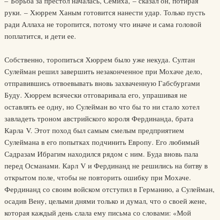
– Борьба за престол началась, Семиха, – сказал он, потирая
руки. – Хюррем Ханым готовится нанести удар. Только пусть
ради Аллаха не торопится, потому что иначе и сама головой
поплатится, и дети ее.
Собственно, торопиться Хюррем было уже некуда. Султан
Сулейман решил завершить незаконченное при Мохаче дело,
отправившись отвоевывать вновь захваченную Габсбургами
Буду. Хюррем всячески отговаривала его, упрашивая не
оставлять ее одну, но Сулейман во что бы то ни стало хотел
завладеть троном австрийского короля Фердинанда, брата
Карла V. Этот поход был самым смелым предприятием
Сулеймана в его попытках подчинить Европу. Его любимый
Садразам Ибрагим находился рядом с ним. Буда вновь пала
перед Османами. Карл V и Фердинанд не решились на битву в
открытом поле, чтобы не повторить ошибку при Мохаче.
Фердинанд со своим войском отступил в Германию, а Сулейман,
осадив Вену, целыми днями только и думал, что о своей жене,
которая каждый день слала ему письма со словами: «Мой