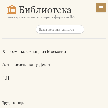
Хюррем, наложница из Московии
Алтынйелеклиоглу Демет
LII
Трудные годы