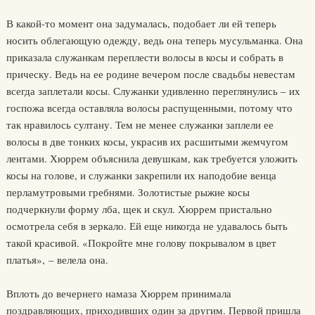
В какой-то момент она задумалась, подобает ли ей теперь
носить облегающую одежду, ведь она теперь мусульманка. Она
приказала служанкам переплести волосы в косы и собрать в
прическу. Ведь на ее родине вечером после свадьбы невестам
всегда заплетали косы. Служанки удивленно переглянулись – их
госпожа всегда оставляла волосы распущенными, потому что
так нравилось султану. Тем не менее служанки заплели ее
волосы в две тонких косы, украсив их расшитыми жемчугом
лентами. Хюррем объяснила девушкам, как требуется уложить
косы на голове, и служанки закрепили их наподобие венца
перламутровыми гребнями. Золотистые рыжие косы
подчеркнули форму лба, щек и скул. Хюррем пристально
осмотрела себя в зеркало. Ей еще никогда не удавалось быть
такой красивой. «Покройте мне голову покрывалом в цвет
платья», – велела она.
Вплоть до вечернего намаза Хюррем принимала
поздравляющих, приходивших один за другим. Первой пришла