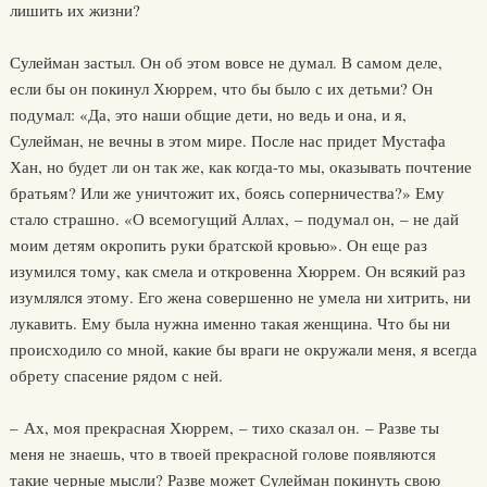
лишить их жизни?
Сулейман застыл. Он об этом вовсе не думал. В самом деле,
если бы он покинул Хюррем, что бы было с их детьми? Он
подумал: «Да, это наши общие дети, но ведь и она, и я,
Сулейман, не вечны в этом мире. После нас придет Мустафа
Хан, но будет ли он так же, как когда-то мы, оказывать почтение
братьям? Или же уничтожит их, боясь соперничества?» Ему
стало страшно. «О всемогущий Аллах, – подумал он, – не дай
моим детям окропить руки братской кровью». Он еще раз
изумился тому, как смела и откровенна Хюррем. Он всякий раз
изумлялся этому. Его жена совершенно не умела ни хитрить, ни
лукавить. Ему была нужна именно такая женщина. Что бы ни
происходило со мной, какие бы враги не окружали меня, я всегда
обрету спасение рядом с ней.
– Ах, моя прекрасная Хюррем, – тихо сказал он. – Разве ты
меня не знаешь, что в твоей прекрасной голове появляются
такие черные мысли? Разве может Сулейман покинуть свою