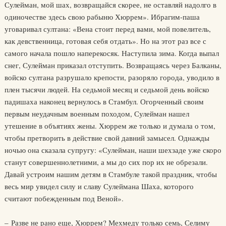
Сулейман, мой шах, возвращайся скорее, не оставляй надолго в
одиночестве здесь свою рабыню Хюррем». Ибрагим-паша
уговаривал султана: «Вена стоит перед вами, мой повелитель,
как девственница, готовая себя отдать». Но на этот раз все с
самого начала пошло наперекосяк. Наступила зима. Когда выпал
снег, Сулейман приказал отступить. Возвращаясь через Балканы,
войско султана разрушало крепости, разоряло города, уводило в
плен тысячи людей. На седьмой месяц и седьмой день войско
падишаха наконец вернулось в Стамбул. Огорченный своим
первым неудачным военным походом, Сулейман нашел
утешение в объятиях жены. Хюррем же только и думала о том,
чтобы претворить в действие свой давний замысел. Однажды
ночью она сказала супругу: «Сулейман, наши шехзаде уже скоро
станут совершеннолетними, а мы до сих пор их не обрезали.
Давай устроим нашим детям в Стамбуле такой праздник, чтобы
весь мир увидел силу и славу Сулеймана Шаха, которого
считают побежденным под Веной».
– Разве не рано еще, Хюррем? Мехмеду только семь, Селиму