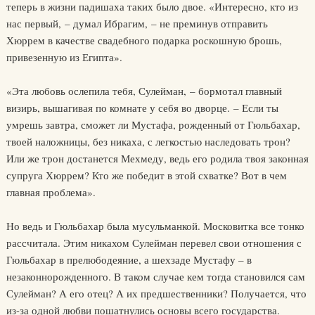
теперь в жизни падишаха таких было двое. «Интересно, кто из
нас первый, – думал Ибрагим, – не преминув отправить
Хюррем в качестве свадебного подарка роскошную брошь,
привезенную из Египта».
«Эта любовь ослепила тебя, Сулейман, – бормотал главный
визирь, вышагивая по комнате у себя во дворце. – Если ты
умрешь завтра, сможет ли Мустафа, рожденный от Гюльбахар,
твоей наложницы, без никаха, с легкостью наследовать трон?
Или же трон достанется Мехмеду, ведь его родила твоя законная
супруга Хюррем? Кто же победит в этой схватке? Вот в чем
главная проблема».
Но ведь и Гюльбахар была мусульманкой. Московитка все тонко
рассчитала. Этим никахом Сулейман перевел свои отношения с
Гюльбахар в прелюбодеяние, а шехзаде Мустафу – в
незаконнорожденного. В таком случае кем тогда становился сам
Сулейман? А его отец? А их предшественники? Получается, что
из-за одной любви пошатнулись основы всего государства.