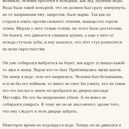
возникло, человек бросился в холодные, как лед, шумные воды.
Вода была такой холодной, что он должен был сразу замерзнуть,
но от напряжения ему, напротив, было жарко. Так как он
старался плыть против сильного течения, мышцы его горели
огнем. Мерзла у него только голова, но этого было достаточно.
Он боялся, что двигается слишком шумно, а еще у него от
холода стучали зубы, и ему казалось, что этот стук разносится
по всем окрестностям.
Он уже собирался выбраться на берег, как вдруг услышал какой-
то звук и замер. Рядом кто-то был. Приближались звуки шагов.
Он замер в воде, тело его напряглось. Человек был безъязыким,
и если бы его поймали, то никто не смог бы узнать, кто он таков,
кто его послал и зачем он пробрался во дворец шехзаде
Мустафы. Но его бы непременно убили. А он вовсе не
собирался умирать. К тому же он не знал ничего, кроме того,
что ему следует в этом дворце забрать.
Некоторое время он подождал в воде. Теперь он не двигался и