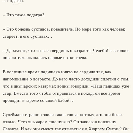
– Подагра.
– Что такое подагра?
– Это болезнь суставов, повелитель. По мере того как человек
стареет, в его суставах…
– Да хватит, что ты все твердишь о возрасте, Челеби! – в голосе
повелителя слышались первые нотки гнева.
В последнее время падишаха ничто не сердило так, как
напоминание о возрасте. До него часто доходили сплетни о том,
что в янычарских казармах воины говорили: «Наш падишах уже
стар. Вместо того чтобы отправиться в поход, он все время
проводит в гареме со своей бабой».
Сулеймана страшно злили такие слова, потому что они были
ложью. Чего янычарам еще нужно? Он завоевал половину
Леванта. И как они смеют так отзываться о Хюррем Султан? Он