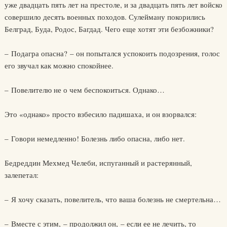
уже двадцать пять лет на престоле, и за двадцать пять лет войско
совершило десять военных походов. Сулейману покорились
Белград, Буда, Родос, Багдад. Чего еще хотят эти безбожники?
– Подагра опасна? – он попытался успокоить подозрения, голос
его звучал как можно спокойнее.
– Повелителю не о чем беспокоиться. Однако…
Это «однако» просто взбесило падишаха, и он взорвался:
– Говори немедленно! Болезнь либо опасна, либо нет.
Бедреддин Мехмед Челеби, испуганный и растерянный,
залепетал:
– Я хочу сказать, повелитель, что ваша болезнь не смертельна…
– Вместе с этим, – продолжил он, – если ее не лечить, то