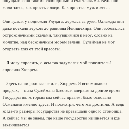
ощущали себя такими свободными и счастливыми. Ведь они
жили здесь, как простые люди. Как простые муж и жена.
Они гуляли у подножия Улудага, держась за руки. Однажды они
даже поехали верхом до равнины Йенишехира. Они любовались
остроконечными скалами, тянувшимися к небу, словно на
молитве, над бесконечным морем зелени. Сулейман не мог
оторвать глаз от этой красоты.
– Я могу спросить, о чем так задумался мой повелитель? –
спросила Хюррем.
– Здесь наши родовые земли, Хюррем. Я вспоминаю о
предках, – глаза Сулеймана блестели впервые за долгое время. –
Государство, которым мы сейчас правим, было основано
Османами именно здесь. И посмотри, чего мы достигли. А ведь
когда-то размеры государства не превышали одного стойбища.
А сейчас мы не знаем, где наше государство начинается и где
заканчивается.