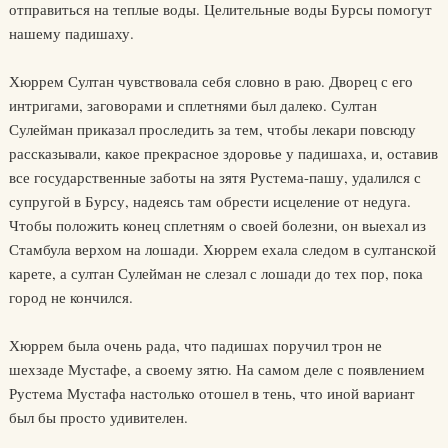
отправиться на теплые воды. Целительные воды Бурсы помогут
нашему падишаху.
Хюррем Султан чувствовала себя словно в раю. Дворец с его
интригами, заговорами и сплетнями был далеко. Султан
Сулейман приказал проследить за тем, чтобы лекари повсюду
рассказывали, какое прекрасное здоровье у падишаха, и, оставив
все государственные заботы на зятя Рустема-пашу, удалился с
супругой в Бурсу, надеясь там обрести исцеление от недуга.
Чтобы положить конец сплетням о своей болезни, он выехал из
Стамбула верхом на лошади. Хюррем ехала следом в султанской
карете, а султан Сулейман не слезал с лошади до тех пор, пока
город не кончился.
Хюррем была очень рада, что падишах поручил трон не
шехзаде Мустафе, а своему зятю. На самом деле с появлением
Рустема Мустафа настолько отошел в тень, что иной вариант
был бы просто удивителен.