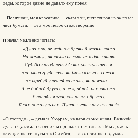
беды, которое давно не давало ему покоя.
– Послушай, моя красавица, – сказал он, вытаскивая из-за пояса
лист бумаги. – Это мое новое стихотворение.
И начал медленно читать:
«Душа моя, не жди от бренной жизни злата
Ни жемчуг, ни шелка не смогут в дни заката
Судьбы преодолеть! О как унижусь весь я,
Наполнив грудь свою надменностью и спесью.
Не требуй у людей ни славы, ни почета —
Я не добрей других, и не храбрей, чем кто-то.
У правды языки, как розы, обрывая,
Я сам останусь нем. Пусть льется речь живая!»
«О господи», – думала Хюррем, не веря своим ушам. Великий
султан Сулейман словно бы прощался с жизнью. «Мы должны
немедленно вернуться в Стамбул, – взволнованно подумала