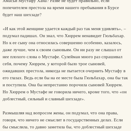
Амасьи Мустафу Хана? Разве не будет правильно, если
попечителем престола на время нашего пребывания в Бурсе
будет наш шехзаде?
«И как этой женщине удается каждый раз так меня удивлять», –
подумал падишах. Он знал, что Хюррем ненавидит Гюльбахар.
Но к ее сыну она относилась совершенно особенно, казалось,
даже лучше, чем к своим сыновьям. Он ни разу не слышал от
нее плохого слова о Мустафе. Сулейман много раз спрашивал
себя, почему Хюррем, у которой было трое сыновей,
ожидавших престола, никогда не пытается очернить Мустафу в
его глазах. Ведь если бы на ее месте была Гюльбахар, она бы так
и поступила. Она бы непрестанно порочила сыновей Хюррем.
Но Хюррем о Мустафе не говорила ничего, кроме того, что «он
доблестный, сильный и славный шехзаде».
Размышляя над вопросом жены, он подумал, что она права,
говоря, что ничего не смыслит в государственных делах. Если
бы смыслила, то давно заметила бы, что доблестный шехзаде