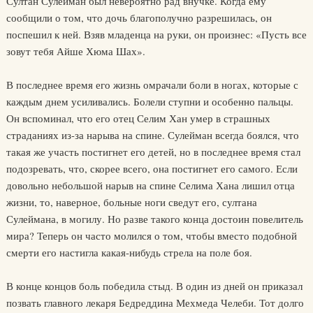
Султан Сулейман был невероятно рад внучке. Когда ему
сообщили о том, что дочь благополучно разрешилась, он
поспешил к ней. Взяв младенца на руки, он произнес: «Пусть все
зовут тебя Айше Хюма Шах».
В последнее время его жизнь омрачали боли в ногах, которые с
каждым днем усиливались. Болели ступни и особенно пальцы.
Он вспоминал, что его отец Селим Хан умер в страшных
страданиях из-за нарыва на спине. Сулейман всегда боялся, что
такая же участь постигнет его детей, но в последнее время стал
подозревать, что, скорее всего, она постигнет его самого. Если
довольно небольшой нарыв на спине Селима Хана лишил отца
жизни, то, наверное, больные ноги сведут его, султана
Сулеймана, в могилу. Но разве такого конца достоин повелитель
мира? Теперь он часто молился о том, чтобы вместо подобной
смерти его настигла какая-нибудь стрела на поле боя.
В конце концов боль победила стыд. В один из дней он приказал
позвать главного лекаря Бедреддина Мехмеда Челеби. Тот долго