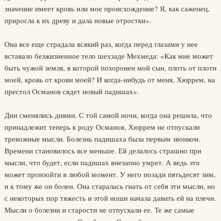
значение имеет кровь или мое происхождение? Я, как саженец,
приросла к их древу и дала новые отростки».
Она все еще страдала всякий раз, когда перед глазами у нее
вставало безжизненное тело шехзаде Мехмеда: «Как мне может
быть чужой земля, в которой похоронен мой сын, плоть от плоти
моей, кровь от крови моей? И когда-нибудь от меня, Хюррем, на
престол Османов сядет новый падишах».
Дни сменялись днями. С той самой ночи, когда она решила, что
принадлежит теперь к роду Османов, Хюррем не отпускали
тревожные мысли. Болезнь падишаха была первым звонком.
Времени становилось все меньше. Ей делалось страшно при
мысли, что будет, если падишах внезапно умрет. А ведь это
может произойти в любой момент. У него позади пятьдесят зим,
и к тому же он болен. Она старалась гнать от себя эти мысли, но
с некоторых пор тяжесть и этой ноши начала давить ей на плечи.
Мысли о болезни и старости не отпускали ее. Те же самые