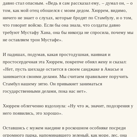
давно стал опасным. «Ведь я сам рассказал ему, – думал он, – о
том, как мой отец обошелся с моим дедом. Хюррем, видимо,
ничего не знает о слухах, которые бродят по Стамбулу, и о том,
что говорит войско. Если бы она знала, что солдаты давно
требуют Мустафу Хана, она бы никогда не спросила, почему мы
не оставляем трон Мустафе».
И падишах, подумав, какая простодушная, наивная и
простосердечная эта Хюррем, покрепче обнял жену и сказал:
«Нет, пусть шехзаде остается в своем санджаке в Амасье и
занимается своими делами. Мы считаем правильнее поручить
Стамбул нашему зятю. Он привыкнет заниматься
государственными делами, пока нас нет».
Хюррем облегченно вздохнула: «Ну что ж, значит, подозрения у
него появились, это хорошо».
Оставшись с мужем наедине в роскошном особняке посреди
огромного парка, напоминавшего зеленый, как море, лес, она