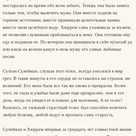
постаралась на время обо всем забыть. Теперь она была занята
только тем, чтобы вылечить мужа. Они вместе ходили на
горячие источники, вместе принимали целительные ванны,
вместе пили целебную воду. Хюррем сама ухаживала за мужем,
не позволяя служанкам приближаться к нему. Она готовила ему
еду и подавала ее. По вечерам она прижимала к себе пузатый уд
или клала на колени канун и пела мужу его самые любимые
песни.
Султан Сулейман, слушая этот голос, всегда уносился в мир
грез. В такие минуты в его сердце не оставалось ни страхов, ни
волнений. Его жена была все так же свежа и прекрасна. Более
того, ее глаза и улыбка были даже еще прекраснее, чем в тот
день, когда он увидел ее в покоях для наложниц. А ее голос!
Казалось, ее сильный страстный голос был способен излечить
любую болезнь, любой недуг и прогнать саму старость.
Сулейман и Хюррем впервые за тридцать лет совместной жизни