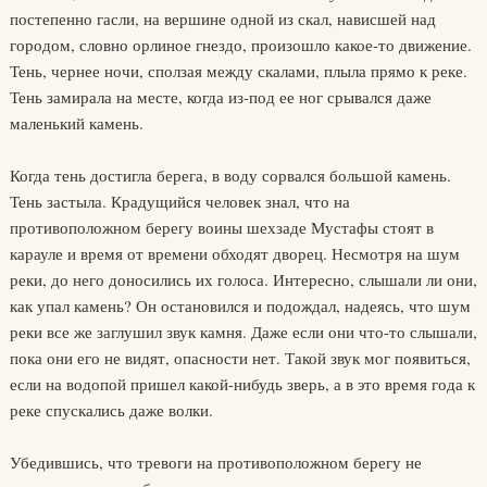
постепенно гасли, на вершине одной из скал, нависшей над
городом, словно орлиное гнездо, произошло какое-то движение.
Тень, чернее ночи, сползая между скалами, плыла прямо к реке.
Тень замирала на месте, когда из-под ее ног срывался даже
маленький камень.
Когда тень достигла берега, в воду сорвался большой камень.
Тень застыла. Крадущийся человек знал, что на
противоположном берегу воины шехзаде Мустафы стоят в
карауле и время от времени обходят дворец. Несмотря на шум
реки, до него доносились их голоса. Интересно, слышали ли они,
как упал камень? Он остановился и подождал, надеясь, что шум
реки все же заглушил звук камня. Даже если они что-то слышали,
пока они его не видят, опасности нет. Такой звук мог появиться,
если на водопой пришел какой-нибудь зверь, а в это время года к
реке спускались даже волки.
Убедившись, что тревоги на противоположном берегу не