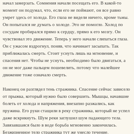
начал замерзать. Сомнения начали посещать его. В какой-то
момент он подумал, что, если его не поймают, он все равно
умрет здесь от холода. Его глаза не видели ничего, кроме тьмы.
Он попытался не думать о холоде. Это не помогло. Холод по
сосудам пробирался прямо к сердцу, прямо к его мозгу. Он
чувствовал это движение. Теперь у него начали слипаться глаза.
Он с ужасом вздрогнул, поняв, что начинает засыпать. Так
приближалась смерть. Стоит уснуть лишь на мгновение, и
спасения нет. Чтобы не уснуть, необходимо было двигаться, а
он не мог даже пальцем пошевелить, потому что малейшее
движение тоже означало смерть.
Наконец он разглядел тень стражника. Спасение сейчас зависело
от прыжка, который нужно было совершить. Мышцы, начавшие
болеть от холода и напряжения, внезапно разжались, как
пружина. Его руки стащили в реку стражника, который не успел
даже вскрикнуть. Шум реки заглушил шум падающего тела.
Завязавшаяся было в воде борьба мгновенно закончилась.
Безжизненное тело стражника тут же унесло течение.