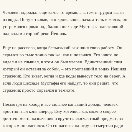
Человек подождал еще какое-то время, а затем с трудом вылез
из воды. Почувствовав, что кровь вновь начала течь в жилах, он
устремился прямо под балкон шехзаде Мустафы, нависавший
над водами горной реки Йешиль.
Еще не рассвело, когда безъязыкий закончил свою работу. Он
скрылся во тьме точно так же, как и появился. Его никто не
видел и не слышал, в этом он был уверен. Единственный след,
который он оставил за собой, – это пропавший в водах Йешиля
стражник. Кто знает, когда и где воды вынесут тело на берег. А
если люди шехзаде Мустафы его найдут, то они решат, что
стражник просто сорвался в темноте.
Несмотря на холод и все сильнее капавший дождь, человек
яростно гнал коня вперед. Ему хотелось как можно скорее
достичь места назначения и вручить злосчастный предмет, за
которым он охотился. Он согласился на игру со смертью ради