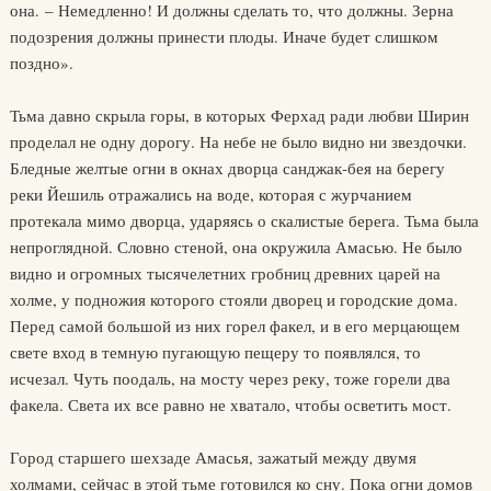
она. – Немедленно! И должны сделать то, что должны. Зерна
подозрения должны принести плоды. Иначе будет слишком
поздно».
Тьма давно скрыла горы, в которых Ферхад ради любви Ширин
проделал не одну дорогу. На небе не было видно ни звездочки.
Бледные желтые огни в окнах дворца санджак-бея на берегу
реки Йешиль отражались на воде, которая с журчанием
протекала мимо дворца, ударяясь о скалистые берега. Тьма была
непроглядной. Словно стеной, она окружила Амасью. Не было
видно и огромных тысячелетних гробниц древних царей на
холме, у подножия которого стояли дворец и городские дома.
Перед самой большой из них горел факел, и в его мерцающем
свете вход в темную пугающую пещеру то появлялся, то
исчезал. Чуть поодаль, на мосту через реку, тоже горели два
факела. Света их все равно не хватало, чтобы осветить мост.
Город старшего шехзаде Амасья, зажатый между двумя
холмами, сейчас в этой тьме готовился ко сну. Пока огни домов