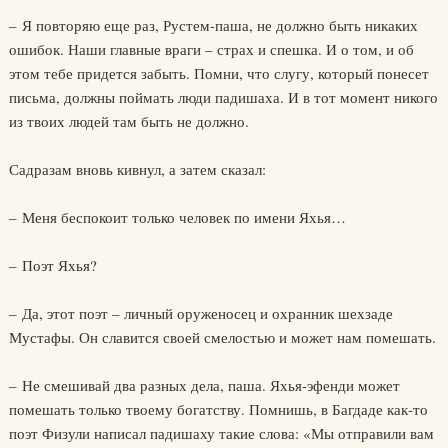
– Я повторяю еще раз, Рустем-паша, не должно быть никаких
ошибок. Наши главные враги – страх и спешка. И о том, и об
этом тебе придется забыть. Помни, что слугу, который понесет
письма, должны поймать люди падишаха. И в тот момент никого
из твоих людей там быть не должно.
Садразам вновь кивнул, а затем сказал:
– Меня беспокоит только человек по имени Яхья…
– Поэт Яхья?
– Да, этот поэт – личный оруженосец и охранник шехзаде
Мустафы. Он славится своей смелостью и может нам помешать.
– Не смешивай два разных дела, паша. Яхья-эфенди может
помешать только твоему богатству. Помнишь, в Багдаде как-то
поэт Физули написал падишаху такие слова: «Мы отправили вам