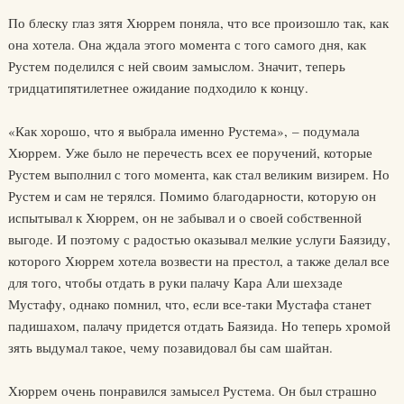
По блеску глаз зятя Хюррем поняла, что все произошло так, как
она хотела. Она ждала этого момента с того самого дня, как
Рустем поделился с ней своим замыслом. Значит, теперь
тридцатипятилетнее ожидание подходило к концу.
«Как хорошо, что я выбрала именно Рустема», – подумала
Хюррем. Уже было не перечесть всех ее поручений, которые
Рустем выполнил с того момента, как стал великим визирем. Но
Рустем и сам не терялся. Помимо благодарности, которую он
испытывал к Хюррем, он не забывал и о своей собственной
выгоде. И поэтому с радостью оказывал мелкие услуги Баязиду,
которого Хюррем хотела возвести на престол, а также делал все
для того, чтобы отдать в руки палачу Кара Али шехзаде
Мустафу, однако помнил, что, если все-таки Мустафа станет
падишахом, палачу придется отдать Баязида. Но теперь хромой
зять выдумал такое, чему позавидовал бы сам шайтан.
Хюррем очень понравился замысел Рустема. Он был страшно