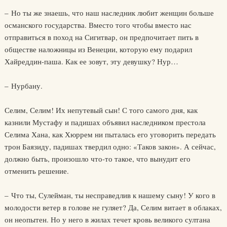
– Но ты же знаешь, что наш наследник любит женщин больше
османского государства. Вместо того чтобы вместо нас
отправиться в поход на Сигитвар, он предпочитает пить в
обществе наложницы из Венеции, которую ему подарил
Хайреддин-паша. Как ее зовут, эту девушку? Нур…
– Нурбану.
Селим, Селим! Их непутевый сын! С того самого дня, как
казнили Мустафу и падишах объявил наследником престола
Селима Хана, как Хюррем ни пыталась его уговорить передать
трон Баязиду, падишах твердил одно: «Таков закон». А сейчас,
должно быть, произошло что-то такое, что вынудит его
отменить решение.
– Что ты, Сулейман, ты несправедлив к нашему сыну! У кого в
молодости ветер в голове не гуляет? Да, Селим витает в облаках,
он неопытен. Но у него в жилах течет кровь великого султана