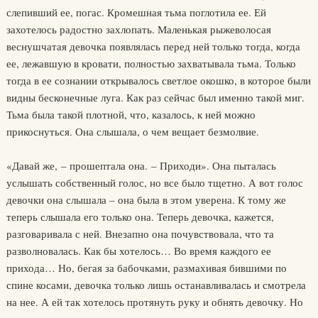
слепивший ее, погас. Кромешная тьма поглотила ее. Ей
захотелось радостно захлопать. Маленькая рыжеволосая
веснушчатая девочка появлялась перед ней только тогда, когда
ее, лежавшую в кровати, полностью захватывала тьма. Только
тогда в ее сознании открывалось светлое окошко, в которое были
видны бесконечные луга. Как раз сейчас был именно такой миг.
Тьма была такой плотной, что, казалось, к ней можно
прикоснуться. Она слышала, о чем вещает безмолвие.
«Давай же, – прошептала она. – Приходи». Она пыталась
услышать собственный голос, но все было тщетно. А вот голос
девочки она слышала – она была в этом уверена. К тому же
теперь слышала его только она. Теперь девочка, кажется,
разговаривала с ней. Внезапно она почувствовала, что та
разволновалась. Как бы хотелось… Во время каждого ее
прихода… Но, бегая за бабочками, размахивая бившими по
спине косами, девочка только лишь останавливалась и смотрела
на нее. А ей так хотелось протянуть руку и обнять девочку. Но