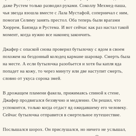
даже Рустем только разводил руками. Соколлу Мехмед-паша,
чья звезда взошла вместе с Лала Мустафой, соперничал с ним,
помогая Селиму занять престол. Оба теперь были врагами
Хюррем, Баязида и Рустема. И вот сейчас как раз настал такой
момент, когда нужно все наконец закончить.
Джафер с опаской снова проверил бутылочку с ядом в своем
похожем на бездонный колодец кармане шаровар. Смерть была
на месте. А если бутылочка разобьется и хотя бы капля яда
попадет на кожу, то через минуту или две наступит смерть,
словно от укуса сорока змей.
В дрожащем пламени факела, прижимаясь спиной к стене,
Джафер продвигался беззвучно и медленно. Он решил, что
успокоится, только когда отдаст яд ожидавшему его человеку.
Сейчас бутылочка отправится в смертельное путешествие.
Послышался шорох. Он прислушался, но ничего не услышал,