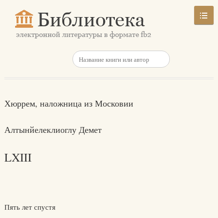
Хюррем, наложница из Московии
Алтынйелеклиоглу Демет
LXIII
Пять лет спустя