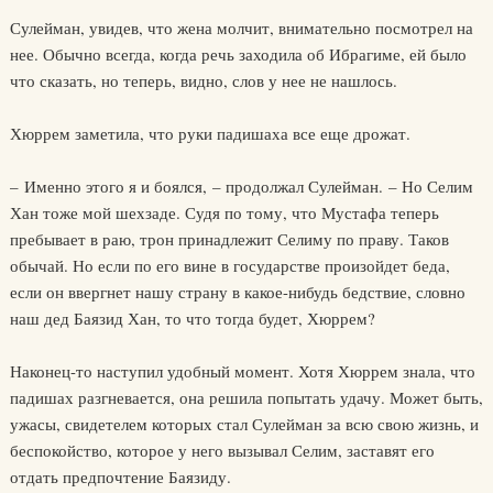
Сулейман, увидев, что жена молчит, внимательно посмотрел на
нее. Обычно всегда, когда речь заходила об Ибрагиме, ей было
что сказать, но теперь, видно, слов у нее не нашлось.
Хюррем заметила, что руки падишаха все еще дрожат.
– Именно этого я и боялся, – продолжал Сулейман. – Но Селим
Хан тоже мой шехзаде. Судя по тому, что Мустафа теперь
пребывает в раю, трон принадлежит Селиму по праву. Таков
обычай. Но если по его вине в государстве произойдет беда,
если он ввергнет нашу страну в какое-нибудь бедствие, словно
наш дед Баязид Хан, то что тогда будет, Хюррем?
Наконец-то наступил удобный момент. Хотя Хюррем знала, что
падишах разгневается, она решила попытать удачу. Может быть,
ужасы, свидетелем которых стал Сулейман за всю свою жизнь, и
беспокойство, которое у него вызывал Селим, заставят его
отдать предпочтение Баязиду.