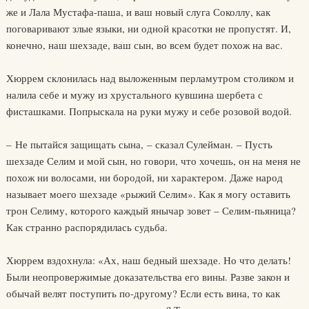
же и Лала Мустафа-паша, и ваш новый слуга Соколлу, как
поговаривают злые языки, ни одной красотки не пропустят. И,
конечно, наш шехзаде, ваш сын, во всем будет похож на вас.
Хюррем склонилась над выложенным перламутром столиком и
налила себе и мужу из хрустального кувшина шербета с
фисташками. Попрыскала на руки мужу и себе розовой водой.
– Не пытайся защищать сына, – сказал Сулейман. – Пусть
шехзаде Селим и мой сын, но говори, что хочешь, он на меня не
похож ни волосами, ни бородой, ни характером. Даже народ
называет моего шехзаде «рыжий Селим». Как я могу оставить
трон Селиму, которого каждый янычар зовет – Селим-пьяница?
Как странно распорядилась судьба.
Хюррем вздохнула: «Ах, наш бедный шехзаде. Но что делать!
Были неопровержимые доказательства его вины. Разве закон и
обычай велят поступить по-другому? Если есть вина, то как