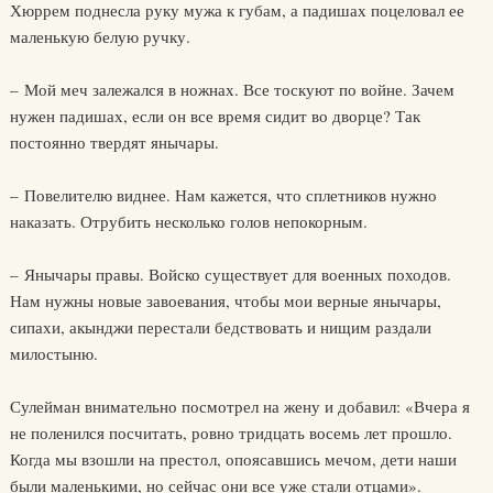
Хюррем поднесла руку мужа к губам, а падишах поцеловал ее
маленькую белую ручку.
– Мой меч залежался в ножнах. Все тоскуют по войне. Зачем
нужен падишах, если он все время сидит во дворце? Так
постоянно твердят янычары.
– Повелителю виднее. Нам кажется, что сплетников нужно
наказать. Отрубить несколько голов непокорным.
– Янычары правы. Войско существует для военных походов.
Нам нужны новые завоевания, чтобы мои верные янычары,
сипахи, акынджи перестали бедствовать и нищим раздали
милостыню.
Сулейман внимательно посмотрел на жену и добавил: «Вчера я
не поленился посчитать, ровно тридцать восемь лет прошло.
Когда мы взошли на престол, опоясавшись мечом, дети наши
были маленькими, но сейчас они все уже стали отцами».