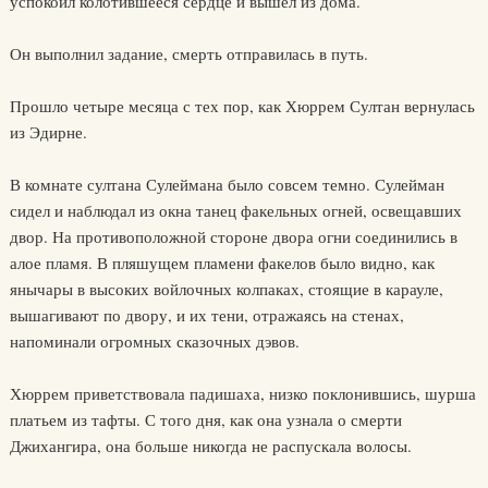
успокоил колотившееся сердце и вышел из дома.
Он выполнил задание, смерть отправилась в путь.
Прошло четыре месяца с тех пор, как Хюррем Султан вернулась
из Эдирне.
В комнате султана Сулеймана было совсем темно. Сулейман
сидел и наблюдал из окна танец факельных огней, освещавших
двор. На противоположной стороне двора огни соединились в
алое пламя. В пляшущем пламени факелов было видно, как
янычары в высоких войлочных колпаках, стоящие в карауле,
вышагивают по двору, и их тени, отражаясь на стенах,
напоминали огромных сказочных дэвов.
Хюррем приветствовала падишаха, низко поклонившись, шурша
платьем из тафты. С того дня, как она узнала о смерти
Джихангира, она больше никогда не распускала волосы.