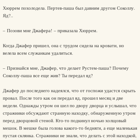
Хюррем похолодела. Пертев-паша был давним другом Соколлу.
Яд?..
– Позови мне Джафера! – приказала Хюррем.
Когда Джафер пришел, она с трудом сидела на кровати, но
велела всем служанкам удалиться.
– Признайся мне, Джафер, что делает Рустем-паша? Почему
Соколлу-паша все еще жив? Ты передал яд?
Джафер до последнего надеялся, что от госпожи удастся скрыть
провал. После того как он передал яд, прошел месяц и две
недели. Однажды утром он шел по двору дворца и услышал, что
стражники обсуждают странную находку, обнаруженную утром
перед дворцовой стеной. Кто-то подкинул ночью холщовый
мешок. В мешке была голова какого-то бедняги, а еще маленькая
пустая склянка. Стражники не знали, что делать с этой находкой,