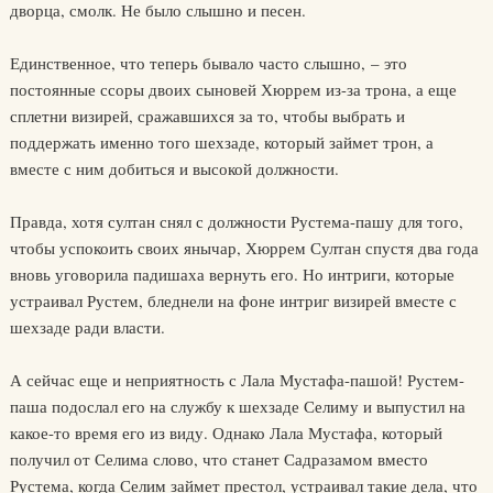
дворца, смолк. Не было слышно и песен.
Единственное, что теперь бывало часто слышно, – это
постоянные ссоры двоих сыновей Хюррем из-за трона, а еще
сплетни визирей, сражавшихся за то, чтобы выбрать и
поддержать именно того шехзаде, который займет трон, а
вместе с ним добиться и высокой должности.
Правда, хотя султан снял с должности Рустема-пашу для того,
чтобы успокоить своих янычар, Хюррем Султан спустя два года
вновь уговорила падишаха вернуть его. Но интриги, которые
устраивал Рустем, бледнели на фоне интриг визирей вместе с
шехзаде ради власти.
А сейчас еще и неприятность с Лала Мустафа-пашой! Рустем-
паша подослал его на службу к шехзаде Селиму и выпустил на
какое-то время его из виду. Однако Лала Мустафа, который
получил от Селима слово, что станет Садразамом вместо
Рустема, когда Селим займет престол, устраивал такие дела, что