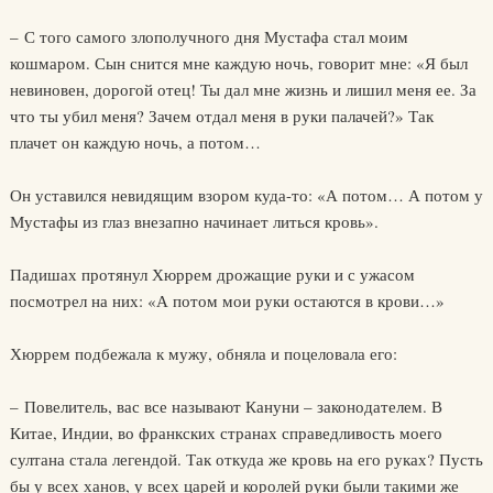
– С того самого злополучного дня Мустафа стал моим
кошмаром. Сын снится мне каждую ночь, говорит мне: «Я был
невиновен, дорогой отец! Ты дал мне жизнь и лишил меня ее. За
что ты убил меня? Зачем отдал меня в руки палачей?» Так
плачет он каждую ночь, а потом…
Он уставился невидящим взором куда-то: «А потом… А потом у
Мустафы из глаз внезапно начинает литься кровь».
Падишах протянул Хюррем дрожащие руки и с ужасом
посмотрел на них: «А потом мои руки остаются в крови…»
Хюррем подбежала к мужу, обняла и поцеловала его:
– Повелитель, вас все называют Кануни – законодателем. В
Китае, Индии, во франкских странах справедливость моего
султана стала легендой. Так откуда же кровь на его руках? Пусть
бы у всех ханов, у всех царей и королей руки были такими же