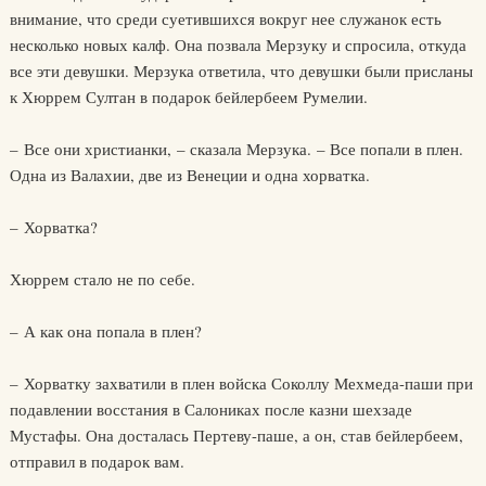
внимание, что среди суетившихся вокруг нее служанок есть
несколько новых калф. Она позвала Мерзуку и спросила, откуда
все эти девушки. Мерзука ответила, что девушки были присланы
к Хюррем Султан в подарок бейлербеем Румелии.
– Все они христианки, – сказала Мерзука. – Все попали в плен.
Одна из Валахии, две из Венеции и одна хорватка.
– Хорватка?
Хюррем стало не по себе.
– А как она попала в плен?
– Хорватку захватили в плен войска Соколлу Мехмеда-паши при
подавлении восстания в Салониках после казни шехзаде
Мустафы. Она досталась Пертеву-паше, а он, став бейлербеем,
отправил в подарок вам.