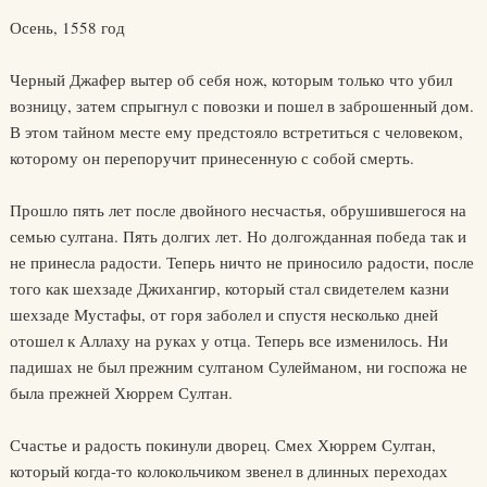
Осень, 1558 год
Черный Джафер вытер об себя нож, которым только что убил
возницу, затем спрыгнул с повозки и пошел в заброшенный дом.
В этом тайном месте ему предстояло встретиться с человеком,
которому он перепоручит принесенную с собой смерть.
Прошло пять лет после двойного несчастья, обрушившегося на
семью султана. Пять долгих лет. Но долгожданная победа так и
не принесла радости. Теперь ничто не приносило радости, после
того как шехзаде Джихангир, который стал свидетелем казни
шехзаде Мустафы, от горя заболел и спустя несколько дней
отошел к Аллаху на руках у отца. Теперь все изменилось. Ни
падишах не был прежним султаном Сулейманом, ни госпожа не
была прежней Хюррем Султан.
Счастье и радость покинули дворец. Смех Хюррем Султан,
который когда-то колокольчиком звенел в длинных переходах