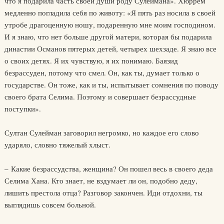
что я подарила часть своей души роду Сулеймана». Хюррем
медленно погладила себя по животу: «Я пять раз носила в своей
утробе драгоценную ношу, подаренную мне моим господином.
И я знаю, что нет больше другой матери, которая бы подарила
династии Османов пятерых детей, четырех шехзаде. Я знаю все
о своих детях. Я их чувствую, я их понимаю. Баязид
безрассуден, потому что смел. Он, как ты, думает только о
государстве. Он тоже, как и ты, испытывает сомнения по поводу
своего брата Селима. Поэтому и совершает безрассудные
поступки».
Султан Сулейман заговорил негромко, но каждое его слово
ударяло, словно тяжелый хлыст.
– Какие безрассудства, женщина? Он пошел весь в своего деда
Селима Хана. Кто знает, не вздумает ли он, подобно деду,
лишить престола отца? Разговор закончен. Иди отдохни, ты
выглядишь совсем больной.