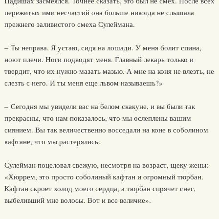
Падишах засмеялся. Точнее сказать, это был не смех. После всех
пережитых ими несчастий она больше никогда не слышала
прежнего заливистого смеха Сулеймана.
– Ты неправа. Я устаю, сидя на лошади. У меня болит спина,
ноют плечи. Ноги подводят меня. Главный лекарь только и
твердит, что их нужно мазать мазью. А мне на коня не влезть, не
слезть с него. И ты меня еще львом называешь?»
– Сегодня мы увидели вас на белом скакуне, и вы были так
прекрасны, что нам показалось, что мы ослеплены вашим
сиянием. Вы так величественно восседали на коне в соболином
кафтане, что мы растерялись.
Сулейман поцеловал свежую, несмотря на возраст, щеку жены:
«Хюррем, это просто соболиный кафтан и огромный тюрбан.
Кафтан скроет холод моего сердца, а тюрбан спрячет снег,
выбеливший мне волосы. Вот и все величие».