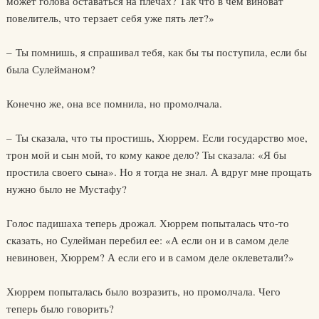
может голова оставаться на плечах? Так что в чем виноват
повелитель, что терзает себя уже пять лет?»
– Ты помнишь, я спрашивал тебя, как бы ты поступила, если бы
была Сулейманом?
Конечно же, она все помнила, но промолчала.
– Ты сказала, что ты простишь, Хюррем. Если государство мое,
трон мой и сын мой, то кому какое дело? Ты сказала: «Я бы
простила своего сына». Но я тогда не знал. А вдруг мне прощать
нужно было не Мустафу?
Голос падишаха теперь дрожал. Хюррем попыталась что-то
сказать, но Сулейман перебил ее: «А если он и в самом деле
невиновен, Хюррем? А если его и в самом деле оклеветали?»
Хюррем попыталась было возразить, но промолчала. Чего
теперь было говорить?