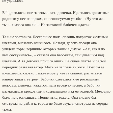
не удавалось.
Ей нравились сине-зеленые глаза девочки. Нравились крохотные
родинки у нее на щеках, ее неописуемая улыбка. «Ну что же
ты, – сказала она ей. – Не заставляй бабочек ждать».
Та и не заставила. Бескрайнее поле, сплошь покрытое желтыми
цветами, внезапно кончилось. Позади, далеко позади она
увидела горы, вершины которых таяли в дымке. «Ах, как я по
вам соскучилась», – сказала она бабочкам, танцевавшим над
цветами. А та девочка пришла опять. Ее синее платье и белый
передник развевал ветер. Мать не заплела ей косы. Волосы ее
колыхались, словно рыжее море у нее за спиной, разлетаясь
наперегонки с ветром. Бабочки слетелись к ее роскошным
волосам. Девочка, кажется, пела веселую песню, а бабочки
размахивали крохотными крылышками над ее головой. Мелодию
было не расслышать. Пение птиц тоже… Она словно бы
смотрела на рай, в котором не было звуков, смотрела из сердца
тьмы.