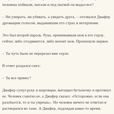
человека поймали, пытали и под пыткой он выдал все?
– Ни умирать, ни убивать, а увидеть друга, – отозвался Джафер
дрожащим голосом, выдававшим его страх и нетерпение.
Это был второй пароль. Рука, прижимавшая нож к его горлу,
сейчас либо отодвинется, либо вонзит нож. Произошло первое.
– Ты чуть было не перерезал мне горло.
В ответ раздался смех:
– Ты все принес?
Джафер сунул руку в шаровары, вытащил бутылочку и протянул
ее. Человек схватил ее, а Джафер сказал: «Осторожно, если она
разобьется, то и ты умрешь». Но человек ничего не ответил и
растворился во тьме. А Джафер, подождав какое-то время,