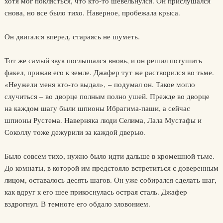
хотя мог поклясться, что кто-то шевельнулся. Он прислушался
снова, но все было тихо. Наверное, пробежала крыса.
Он двигался вперед, стараясь не шуметь.
Тот же самый звук послышался вновь, и он решил потушить
факел, прижав его к земле. Джафер тут же растворился во тьме.
«Неужели меня кто-то выдал», – подумал он. Такое могло
случиться – во дворце полным полно ушей. Прежде во дворце
на каждом шагу были шпионы Ибрагима-паши, а сейчас
шпионы Рустема. Наверняка люди Селима, Лала Мустафы и
Соколлу тоже дежурили за каждой дверью.
Было совсем тихо, нужно было идти дальше в кромешной тьме.
До комнаты, в которой им предстояло встретиться с доверенным
лицом, оставалось десять шагов. Он уже собирался сделать шаг,
как вдруг к его шее прикоснулась острая сталь. Джафер
вздрогнул. В темноте его обдало зловонием.