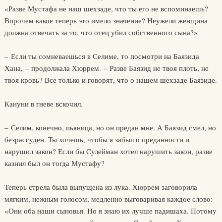
«Разве Мустафа не наш шехзаде, что ты его не вспоминаешь?
Впрочем какое теперь это имело значение? Неужели женщина
должна отвечать за то, что отец убил собственного сына?»
– Если ты сомневаешься в Селиме, то посмотри на Баязида
Хана, – продолжала Хюррем. – Разве Баязид не твоя плоть, не
твоя кровь? Все только и говорят, что о нашем шехзаде Баязиде.
Кануни в гневе вскочил.
– Селим, конечно, пьяница, но он предан мне. А Баязид смел, но
безрассуден. Ты хочешь, чтобы я забыл о преданности и
нарушил закон? Если бы Сулейман хотел нарушить закон, разве
казнил был он тогда Мустафу?
Теперь стрела была выпущена из лука. Хюррем заговорила
мягким, нежным голосом, медленно выговаривая каждое слово:
«Они оба наши сыновья. Но я знаю их лучше падишаха. Потому