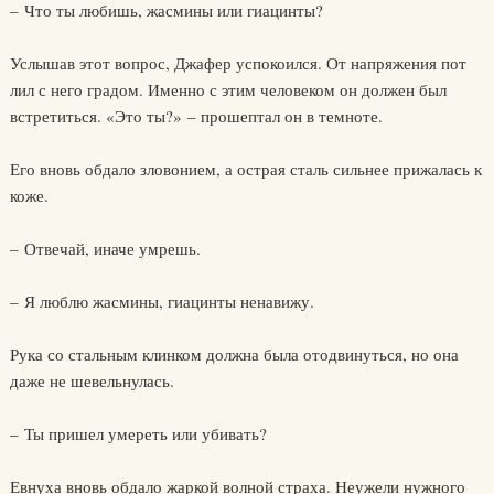
– Что ты любишь, жасмины или гиацинты?
Услышав этот вопрос, Джафер успокоился. От напряжения пот
лил с него градом. Именно с этим человеком он должен был
встретиться. «Это ты?» – прошептал он в темноте.
Его вновь обдало зловонием, а острая сталь сильнее прижалась к
коже.
– Отвечай, иначе умрешь.
– Я люблю жасмины, гиацинты ненавижу.
Рука со стальным клинком должна была отодвинуться, но она
даже не шевельнулась.
– Ты пришел умереть или убивать?
Евнуха вновь обдало жаркой волной страха. Неужели нужного