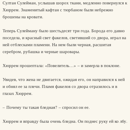
Султан Сулейман, услышав шорох ткани, медленно повернулся к
Хюррем. Знаменитый кафтан с тюрбаном были небрежно
брошены на кровати.
Теперь Сулейману было шестьдесят три года. Борода его давно
поседела, и красный свет факелов, светивший со двора, играл на
ней отблесками пламени. На нем были черная, расшитая
серебром, рубашка и черные шаровары.
Хюррем прошептала: «Повелитель…» – и замерла в поклоне.
Увидев, что жена не двигается, ожидая его, он направился к ней
и обнял ее за плечи. Пламя факелов со двора отразилось и в
глазах Хюррем.
– Почему ты такая бледная? – спросил он ее.
Хюррем и вправду была очень бледна. Он поднес руку ей ко лбу.