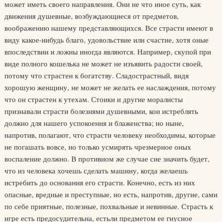
может иметь своего направления. Они не что иное суть, как
движения душевные, возбуждающиеся от предметов,
воображению нашему представляющихся. Все страсти имеют в
виду какое-нибудь благо, удовольствие или счастие, хотя оные
впоследствии и ложны иногда являются. Например, скупой при
виде полного кошелька не может не изъявить радости своей,
потому что страстен к богатству. Сладострастный, видя
хорошую женщину, не может не желать ее наслаждения, потому
что он страстен к утехам. Стоики и другие моралисты
признавали страсти болезнями душевными, кои истреблять
должно для нашего успокоения и блаженства; но ныне,
напротив, полагают, что страсти человеку необходимы, которые
не погашать вовсе, но только усмирять чрезмерное оных
воспаление должно. В противном же случае сие значить будет,
что из человека хочешь сделать машину, когда желаешь
истребить до основания его страсти. Конечно, есть из них
опасные, вредные и преступные, но есть, напротив, другие, сами
по себе приятные, полезные, похвальные и невинные. Страсть к
игре есть предосудительна, естьли предметом ее гнусное