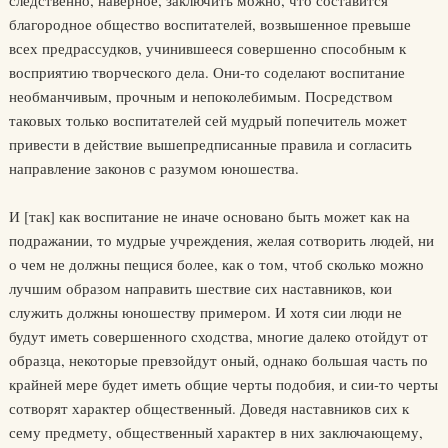
следственно, наверное, заключить можно, что составится
благородное общество воспитателей, возвышенное превыше
всех предрассудков, учинившееся совершенно способным к
восприятию творческого дела. Они-то соделают воспитание
необманчивым, прочным и непоколебимым. Посредством
таковых только воспитателей сей мудрый попечитель может
привести в действие вышепредписанные правила и согласить
направление законов с разумом юношества.
И [так] как воспитание не иначе основано быть может как на
подражании, то мудрые учреждения, желая сотворить людей, ни
о чем не должны пещися более, как о том, чтоб сколько можно
лучшим образом направить шествие сих наставников, кои
служить должны юношеству примером. И хотя сии люди не
будут иметь совершенного сходства, многие далеко отойдут от
образца, некоторые превзойдут оный, однако большая часть по
крайней мере будет иметь общие черты подобия, и сии-то черты
сотворят характер общественный. Доведя наставников сих к
сему предмету, общественный характер в них заключающему,