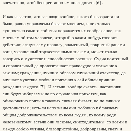
впечатлено, чтоб беспрестанно им последовать [6] .
И как известно, что все люди вообще, какого бы возраста ни
были, равно управляемы бывают мнением, и не столько
сущностию самого события поражается их воображение, как
мнением об том человеке, который о каком-нибудь говорит
действии; следуя сему правилу, знаменитый, покрытый ранами
воин, украшенный торжественными знаками, может только
говорить о мужестве и способностях военных. Судия почтенный
и справедливый да провозглашает правосудие и уважение к
законам; гражданин, лучшим образом служивший отечеству, да
внушает чувствие любви и почтения к сей общей причине
рождения каждого [7] . И естьли, вообще сказать, наставники
сии будут избираемы не по случаю или прихотям, как
обыкновенно почти в таковых случаях бывает, но по личным
достоинствам; есть-ли исполнены они любовию к ближнему,
общим доброжелательством ко всем людям, ко всему роду
человеческому; естьли они ласковы, снисходительны, со всеми и
между собою учтивы, благопристойны, добронравны, гневу и