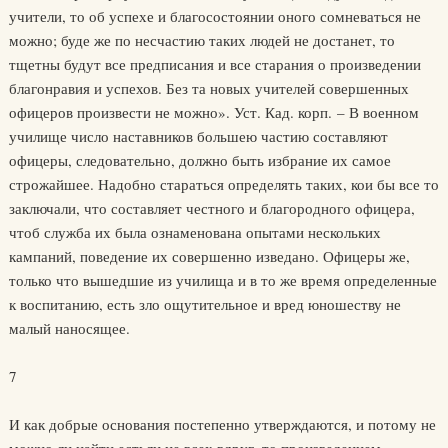
учители, то об успехе и благосостоянии оного сомневаться не
можно; буде же по несчастию таких людей не достанет, то
тщетны будут все предписания и все старания о произведении
благонравия и успехов. Без та новых учителей совершенных
офицеров произвести не можно». Уст. Кад. корп. – В военном
училище число наставников большею частию составляют
офицеры, следовательно, должно быть избрание их самое
строжайшее. Надобно стараться определять таких, кои бы все то
заключали, что составляет честного и благородного офицера,
чтоб служба их была ознаменована опытами нескольких
кампаний, поведение их совершенно изведано. Офицеры же,
только что вышедшие из училища и в то же время определенные
к воспитанию, есть зло ощутительное и вред юношеству не
малый наносящее.
7
И как добрые основания постепенно утверждаются, и потому не