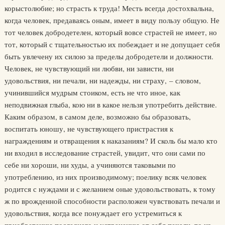
корыстолюбие; но страсть к труда! Месть всегда достохвальна,
когда человек, предаваясь оным, имеет в виду пользу общую. Не
тот человек добродетелен, который вовсе страстей не имеет, но
тот, который с тщательностью их побеждает и не допущает себя
быть увлечену их силою за пределы добродетели и должности.
Человек, не чувствующий ни любви, ни зависти, ни
удовольствия, ни печали, ни надежды, ни страху, – словом,
учинившийся мудрым стоиком, есть не что иное, как
неподвижная глыба, кою ни в какое нельзя употребить действие.
Каким образом, в самом деле, возможно бы образовать,
воспитать юношу, не чувствующего пристрастия к
награждениям и отвращения к наказаниям? И сколь бы мало кто
ни входил в исследование страстей, увидит, что они сами по
себе ни хороши, ни худы, а учиняются таковыми по
употреблению, из них производимому; поелику всяк человек
родится с нуждами и с желанием оные удовольствовать, к тому
ж по врожденной способности расположен чувствовать печали и
удовольствия, когда все понуждает его устремиться к