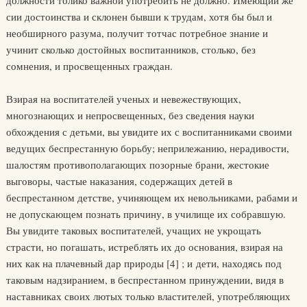
должности толико важной употребить не должно. Имеющий же
сии достоинства и склонен бывши к трудам, хотя бы был и
необширного разума, получит тотчас потребное знание и
учинит сколько достойных воспитанников, столько, без
сомнения, и просвещенных граждан.
Взирая на воспитателей ученых и невежествующих,
многознающих и непросвещенных, без сведения науки
обхождения с детьми, вы увидите их с воспитанниками своими
ведущих беспрестанную борьбу; неприлежанию, нерадивости,
шалостям противополагающих позорные брани, жестокие
выговоры, частые наказания, содержащих детей в
беспрестанном детстве, учиняющем их невольниками, рабами и
не допускающем познать причину, в училище их собравшую.
Вы увидите таковых воспитателей, учащих не укрощать
страсти, но погашать, истреблять их до основания, взирая на
них как на плачевный дар природы [4] ; и дети, находясь под
таковым надзиранием, в беспрестанном принуждении, видя в
наставниках своих лютых только властителей, употребляющих