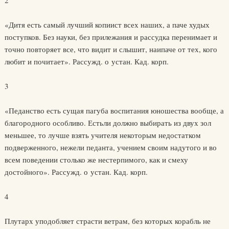
2
«Дитя есть самый лучший копиист всех наших, а паче худых
поступков. Без науки, без прилежания и рассудка перенимает и
точно повторяет все, что видит и слышит, наипаче от тех, кого
любит и почитает». Рассужд. о устан. Кад. корп.
3
«Педанство есть сущая пагуба воспитания юношества вообще, а
благородного особливо. Естьли должно выбирать из двух зол
меньшее, то лучше взять учителя некоторым недостатком
подверженного, нежели педанта, учением своим надутого и во
всем поведении столько же нестерпимого, как и смеху
достойного». Рассужд. о устан. Кад. корп.
4
Плутарх уподобляет страсти ветрам, без которых корабль не