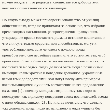
можно ожидать, что родятся в юношестве все добродетели,
человека общественного составляющие.
Но какую выгоду может приобрести юношество от училищ
общественных, когда не принимают за основание, что избрание
превосходных наставников, распространение нравоучения,
утверждение нравов составлять должны истинное воспитание и
что сии суть только средства, кои способствовать могут к
употреблению молодого человека с пользою; когда
пренебрегаемо сие первейшее правило, что естьли хотеть, чтоб
проистекло благо обществу от воспитываемого юношества, то
воспитатели молодых людей должны быть люди с познаниями,
имеющие нравы кроткие и поведение дознанное, украшенные
всеми теми добродетелями, кои могут послужить примером
воспитывающимся и учинить впечатление на все продолжение
их жизни [1] , поелику молодые люди ничему так скоро не
последуют, как видимому поведению своих воспитателей, всегда
с ними обращающихся [2] . Но иногда почитают, что сделано
уже довольно, когда число их наполнено и когда учинена без