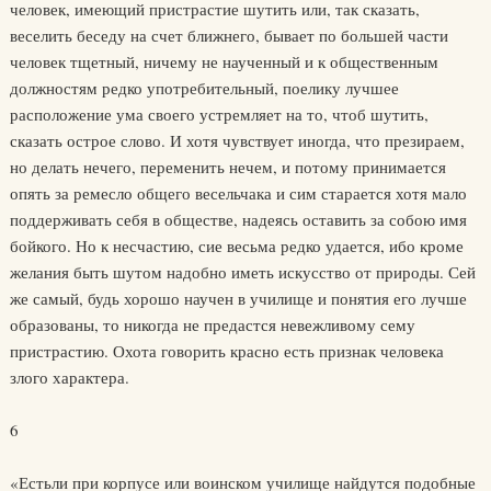
человек, имеющий пристрастие шутить или, так сказать,
веселить беседу на счет ближнего, бывает по большей части
человек тщетный, ничему не наученный и к общественным
должностям редко употребительный, поелику лучшее
расположение ума своего устремляет на то, чтоб шутить,
сказать острое слово. И хотя чувствует иногда, что презираем,
но делать нечего, переменить нечем, и потому принимается
опять за ремесло общего весельчака и сим старается хотя мало
поддерживать себя в обществе, надеясь оставить за собою имя
бойкого. Но к несчастию, сие весьма редко удается, ибо кроме
желания быть шутом надобно иметь искусство от природы. Сей
же самый, будь хорошо научен в училище и понятия его лучше
образованы, то никогда не предастся невежливому сему
пристрастию. Охота говорить красно есть признак человека
злого характера.
6
«Естьли при корпусе или воинском училище найдутся подобные