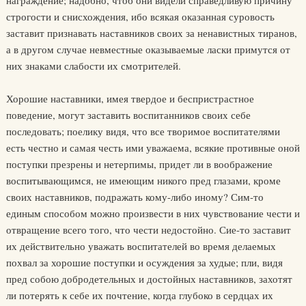
награждение; надобно, чтоб они видели справедливую причину
строгости и снисхождения, ибо всякая оказанная суровость
заставит признавать наставников своих за ненавистных тиранов,
а в другом случае невместные оказываемые ласки примутся от
них знаками слабости их смотрителей.
Хорошие наставники, имея твердое и беспристрастное
поведение, могут заставить воспитанников своих себе
последовать; поелику видя, что все творимое воспитателями
есть честно и самая честь ими уважаема, всякие противные оной
поступки презрены и нетерпимы, придет ли в воображение
воспитывающимся, не имеющим никого пред глазами, кроме
своих наставников, подражать кому-либо иному? Сим-то
единым способом можно произвести в них чувствование чести и
отвращение всего того, что чести недостойно. Сие-то заставит
их действительно уважать воспитателей во время делаемых
похвал за хорошие поступки и осуждения за худые; пли, видя
пред собою добродетельных и достойных наставников, захотят
ли потерять к себе их почтение, когда глубоко в сердцах их