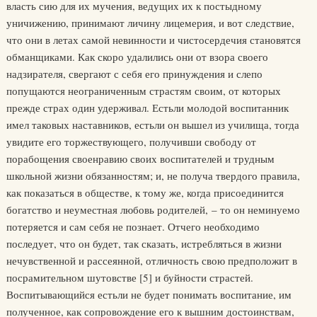
власть сию для их мучения, ведущих их к постыдному
уничижению, принимают личину лицемерия, и вот следствие,
что они в летах самой невинности и чистосердечия становятся
обманщиками. Как скоро удалились они от взора своего
надзирателя, свергают с себя его принуждения и слепо
попущаются неограниченным страстям своим, от которых
прежде страх один удерживал. Естьли молодой воспитанник
имел таковых наставников, естьли он вышел из училища, тогда
увидите его торжествующего, получивши свободу от
порабощения своенравию своих воспитателей и трудным
школьной жизни обязанностям; и, не получа твердого правила,
как показаться в обществе, к тому же, когда присоединится
богатство и неуместная любовь родителей, – то он неминуемо
потеряется и сам себя не познает. Отчего необходимо
последует, что он будет, так сказать, истребляться в жизни
нечувственной и рассеянной, отличность свою предположит в
посрамительном шутовстве [5] и буйности страстей.
Воспитывающийся естьли не будет понимать воспитание, им
полученное, как сопровождение его к вышним достоинствам,