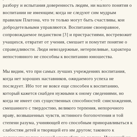
разбору и испытания доверенность людям, ни малого понятия о
воспитании не имеющим; когда не следуют сим мудрым
правилам Платона, что те только могут быть счастливы, кои
добродетельными управляются. Воспитание своенравное,
сопровождаемое педанством [3] и пристрастиями, востревожит
учащихся, отвратит от учения, смешает и помутит понятие о
справедливости. Люди невоздержные, нетерпеливые, характера
непостоянного не способны к воспитанию юношества.
Мы видим, что при самых лучших учреждениях воспитания,
когда нет хороших наставников, ожидаемого успеха не
последует. Ибо тот не вовсе еще способен к воспитанию,
который кажется снабден нужными к оному сведениями, но
когда не имеет сих существенных способностей: снисхождения,
смешанного с твердостию, великого терпения, непорочного
нраву, возвышенных чувств, истинного богопочтения и той
степени разума, учиняющей его способным приноравливаться к
слабостям детей и творящей его им другом; такового к