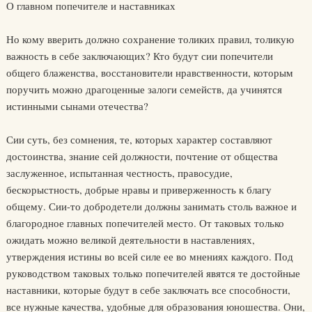
О главном попечителе и наставниках
Но кому вверить должно сохранение толиких правил, толикую
важность в себе заключающих? Кто будут сии попечители
общего блаженства, восстановители нравственности, которым
поручить можно драгоценные залоги семейств, да учинятся
истинными сынами отечества?
Сии суть, без сомнения, те, которых характер составляют
достоинства, знание сей должности, почтение от общества
заслуженное, испытанная честность, правосудие,
бескорыстность, добрые нравы и приверженность к благу
общему. Сии-то добродетели должны занимать столь важное и
благородное главных попечителей место. От таковых только
ожидать можно великой деятельности в наставлениях,
утверждения истины во всей силе ее во мнениях каждого. Под
руководством таковых только попечителей явятся те достойные
наставники, которые будут в себе заключать все способности,
все нужные качества, удобные для образования юношества. Они,