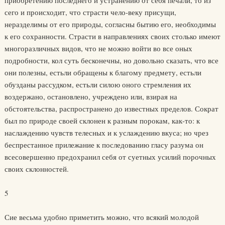
приобретению последнего и устранению от себя печали, то из
сего и происходит, что страсти чело-веку присущи,
неразделимы от его природы, согласны бытию его, необходимы
к его сохранности. Страсти в направлениях своих столько имеют
многоразличных видов, что не можно войти во все оных
подробности, кол суть бесконечны, но довольно сказать, что все
они полезны, естьли обращены к благому предмету, естьли
обузданы рассудком, естьли силою оного стремления их
воздержано, остановлено, учреждено или, взирая на
обстоятельства, распространено до известных пределов. Сократ
был по природе своей склонен к разным порокам, как-то: к
наслаждению чувств телесных и к услаждению вкуса; но чрез
беспрестанное прилежание к последованию гласу разума он
всесовершенно предохранил себя от суетных усилий порочных
своих склонностей.
5
Сие весьма удобно приметить можно, что всякий молодой