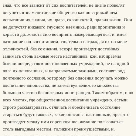
зная, что все зависит от сих воспитателей, не иначе позволят
вступить в знаменитое сие общество как по строжайшем
испытании их знания, их нрава, склонностей, правил жизни. Они
не допустят никакого гнусного наемника, ради пропитания и
корысти должность сию восприять намеревающегося; и, имея
назирание над воспитанием, тщательно награждая их по мере
отличностей, без сомнения, вскоре произведут достойных
занимать столь важные места наставников, кои, избираемы
бывши посредством постановленных учреждений, не на одной
воле их основанных, и направляемые законами, составят род
почтенного сословия, которому без опасения поручать можно
воспитание юношества, не заимствуя великого множества
большею частию бесполезных иностранцев. Таким образом, и во
всех местах, где общественное воспитание учреждено, естьли
строго рассматривать, отличать и обеспечивать состояние
стараться будут таковых, какие описаны, наставников, чрез что
произведут между ими соревнование, желание пользоваться
столь выгодным местом, толикими преимуществами, и,