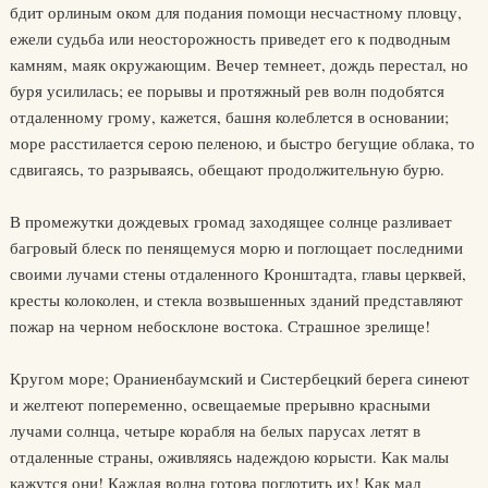
бдит орлиным оком для подания помощи несчастному пловцу,
ежели судьба или неосторожность приведет его к подводным
камням, маяк окружающим. Вечер темнеет, дождь перестал, но
буря усилилась; ее порывы и протяжный рев волн подобятся
отдаленному грому, кажется, башня колеблется в основании;
море расстилается серою пеленою, и быстро бегущие облака, то
сдвигаясь, то разрываясь, обещают продолжительную бурю.
В промежутки дождевых громад заходящее солнце разливает
багровый блеск по пенящемуся морю и поглощает последними
своими лучами стены отдаленного Кронштадта, главы церквей,
кресты колоколен, и стекла возвышенных зданий представляют
пожар на черном небосклоне востока. Страшное зрелище!
Кругом море; Ораниенбаумский и Систербецкий берега синеют
и желтеют попеременно, освещаемые прерывно красными
лучами солнца, четыре корабля на белых парусах летят в
отдаленные страны, оживляясь надеждою корысти. Как малы
кажутся они! Каждая волна готова поглотить их! Как мал