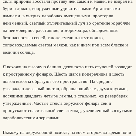
силы природы восстали противу ней самой и маяки, не взирая на
бури и дожди, вооруженные удивительными Аргантовыми
лампами, в хитрых параболах вмещенными, простерли
неизменный, светлый отличительный луч во сретение кораблям
на неимоверное расстояние, и мореходцы, обнадеженные
безопасностью своей, так же смело плывут ночью,
сопровождаемые светом маяков, как и днем при всем блеске и
величии солнца.
Я всхожу на высокую башню, девяносто пять ступеней возводят
к пространному фонарю. Шесть шагов поперечника и шесть
шагов высоты образуют его пространство. На средине
утвержден железный постав, обращающийся с двумя кругами,
носящими двадцать четыре лампы, в стальных, же реверберах
утвержденные. Частые стекла окружают фонарь сей и
пропускают спасительный свет лампад, увеличенный вогнутыми
параболическими зеркалами.
Выхожу на окружающий помост, на коем сторож во время ночи