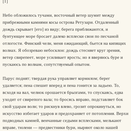
[1]
Небо обложилось тучами, восточный ветер шумит между
прибрежными камнями косы острова Ретузари. Отдаленный
дождь скрывает [его] из виду; берега приближаются, и
бунтующее море бросает далеко всплески свои по песчаной
отлогости. Финский челн, меня ожидающий, бьется на кипящих
волнах. Я обозреваю небосклон: дождь стесняет круг зрения,
ветер свирепеет, море усиливает ярость; но я вверяюсь буре и
пускаюсь по волнам, сопутствуемый опытом.
Парус поднят; твердая рука управляет кормилом; берег
удаляется; пена спешит вперед и пена гонится за ладьею. То,
всходя на вал, челнок орошается брызгами, то спускаясь, едва
уходит от свирепого вала; то бросясь вправо, подставляет бок
свой ударам волн; то рискнув влево, грозит опрокинуться, но
искусство избегает ударов и предохраняет от потопления. Верхи
подводных камней, венчанные седыми всплесками, мелькают
вправе, тюлени — предвестники бури, ныряют около нашей