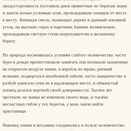
предосторожность поставила днем приметные по берегам знаки
и зажгла ночью условные огни, провождавшие пловцов от места
к месту. Кипящая смола, пылающее дерево и дымный земляной
уголь, на высоких горах и нарочных башнях возжигаемые,
прокладывали светлую стезю мореплавателю к желанному
берегу.
Но природа посмеивалась усилиям слабого человечества: часто
бури и дожди препятствовали зажигать или погашали зажженные
на открытом воздухе маяки, и корабль во мраке, реемый
волнами, подвергался неизбежной гибели; часто хищничество и
разбой зажигало огни не в надлежащем месте, и обманутый
пловец делался жертвой своей доверенности. Тысяча лет
протекли; но маяки не изменили своего вида, и тысячи
несчастных гибли у тех берегов, у коих чаяли найти
пристанище.
Наконец химия и механика соединились к пользе человечества;