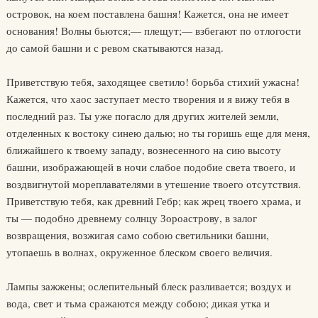
островок, на коем поставлена башня! Кажется, она не имеет
основания! Волны бьются;— плещут;— взбегают по отлогости
до самой башни и с ревом скатываются назад.
Приветствую тебя, заходящее светило! борьба стихий ужасна!
Кажется, что хаос заступает место творения и я вижу тебя в
последний раз. Ты уже погасло для других жителей земли,
отделенных к востоку синею далью; но ты горишь еще для меня,
ближайшего к твоему западу, вознесенного на сию высоту
башни, изображающей в ночи слабое подобие света твоего, и
воздвигнутой мореплавателями в утешение твоего отсутствия.
Приветствую тебя, как древний Гебр; как жрец твоего храма, и
ты — подобно древнему солнцу Зороастрову, в залог
возвращения, возжигая само собою светильники башни,
утопаешь в волнах, окруженное блеском своего величия.
Лампы зажжены; ослепительный блеск разливается; воздух и
вода, свет и тьма сражаются между собою; дикая утка и