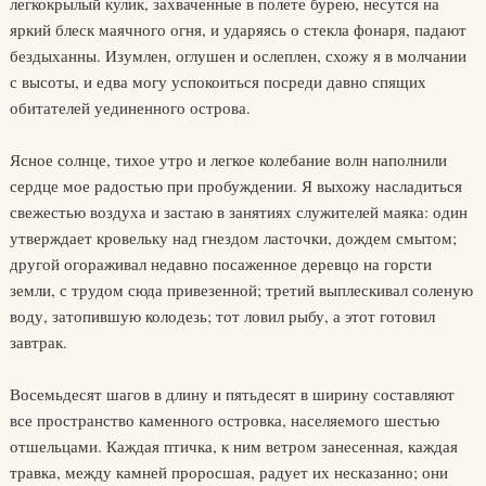
легкокрылый кулик, захваченные в полете бурею, несутся на
яркий блеск маячного огня, и ударяясь о стекла фонаря, падают
бездыханны. Изумлен, оглушен и ослеплен, схожу я в молчании
с высоты, и едва могу успокоиться посреди давно спящих
обитателей уединенного острова.
Ясное солнце, тихое утро и легкое колебание волн наполнили
сердце мое радостью при пробуждении. Я выхожу насладиться
свежестью воздуха и застаю в занятиях служителей маяка: один
утверждает кровельку над гнездом ласточки, дождем смытом;
другой огораживал недавно посаженное деревцо на горсти
земли, с трудом сюда привезенной; третий выплескивал соленую
воду, затопившую колодезь; тот ловил рыбу, а этот готовил
завтрак.
Восемьдесят шагов в длину и пятьдесят в ширину составляют
все пространство каменного островка, населяемого шестью
отшельцами. Каждая птичка, к ним ветром занесенная, каждая
травка, между камней проросшая, радует их несказанно; они