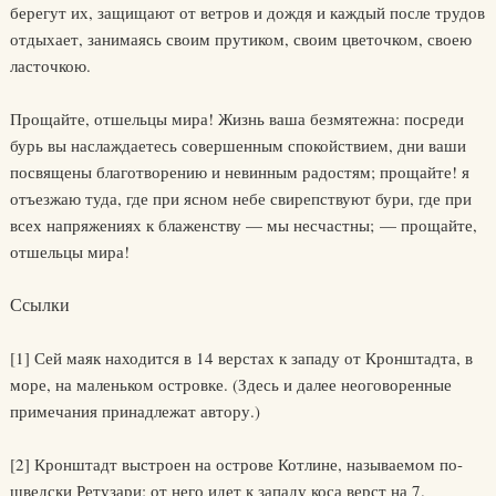
берегут их, защищают от ветров и дождя и каждый после трудов
отдыхает, занимаясь своим прутиком, своим цветочком, своею
ласточкою.
Прощайте, отшельцы мира! Жизнь ваша безмятежна: посреди
бурь вы наслаждаетесь совершенным спокойствием, дни ваши
посвящены благотворению и невинным радостям; прощайте! я
отъезжаю туда, где при ясном небе свирепствуют бури, где при
всех напряжениях к блаженству — мы несчастны; — прощайте,
отшельцы мира!
Ссылки
[1] Сей маяк находится в 14 верстах к западу от Кронштадта, в
море, на маленьком островке. (Здесь и далее неоговоренные
примечания принадлежат автору.)
[2] Кронштадт выстроен на острове Котлине, называемом по-
шведски Ретузари; от него идет к западу коса верст на 7.