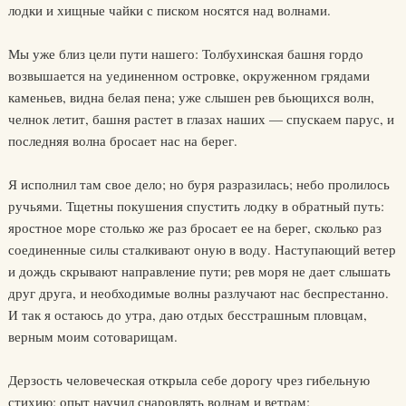
лодки и хищные чайки с писком носятся над волнами.
Мы уже близ цели пути нашего: Толбухинская башня гордо
возвышается на уединенном островке, окруженном грядами
каменьев, видна белая пена; уже слышен рев бьющихся волн,
челнок летит, башня растет в глазах наших — спускаем парус, и
последняя волна бросает нас на берег.
Я исполнил там свое дело; но буря разразилась; небо пролилось
ручьями. Тщетны покушения спустить лодку в обратный путь:
яростное море столько же раз бросает ее на берег, сколько раз
соединенные силы сталкивают оную в воду. Наступающий ветер
и дождь скрывают направление пути; рев моря не дает слышать
друг друга, и необходимые волны разлучают нас беспрестанно.
И так я остаюсь до утра, даю отдых бесстрашным пловцам,
верным моим сотоварищам.
Дерзость человеческая открыла себе дорогу чрез гибельную
стихию; опыт научил снаровлять волнам и ветрам;