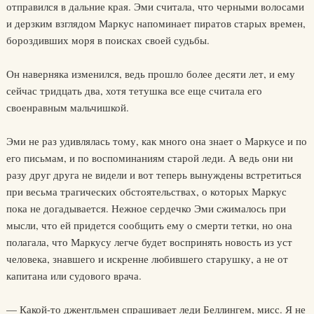
отправился в дальние края. Эми считала, что черными волосами
и дерзким взглядом Маркус напоминает пиратов старых времен,
бороздивших моря в поисках своей судьбы.
Он наверняка изменился, ведь прошло более десяти лет, и ему
сейчас тридцать два, хотя тетушка все еще считала его
своенравным мальчишкой.
Эми не раз удивлялась тому, как много она знает о Маркусе и по
его письмам, и по воспоминаниям старой леди. А ведь они ни
разу друг друга не видели и вот теперь вынуждены встретиться
при весьма трагических обстоятельствах, о которых Маркус
пока не догадывается. Нежное сердечко Эми сжималось при
мысли, что ей придется сообщить ему о смерти тетки, но она
полагала, что Маркусу легче будет воспринять новость из уст
человека, знавшего и искренне любившего старушку, а не от
капитана или судового врача.
— Какой-то джентльмен спрашивает леди Беллингем, мисс. Я не