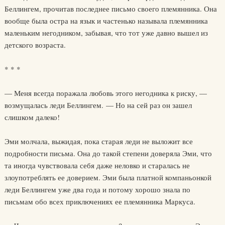
Беллингем, прочитав последнее письмо своего племянника. Она
вообще была остра на язык и частенько называла племянника
маленьким негодником, забывая, что тот уже давно вышел из
детского возраста.
* * *
— Меня всегда поражала любовь этого негодника к риску, —
возмущалась леди Беллингем. — Но на сей раз он зашел
слишком далеко!
Эми молчала, выжидая, пока старая леди не выложит все
подробности письма. Она до такой степени доверяла Эми, что
та иногда чувствовала себя даже неловко и старалась не
злоупотреблять ее доверием. Эми была платной компаньонкой
леди Беллингем уже два года и потому хорошо знала по
письмам обо всех приключениях ее племянника Маркуса.