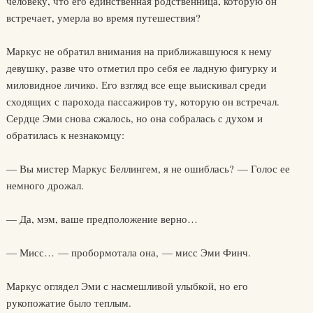
человеку, что его единственная родственница, которую он
встречает, умерла во время путешествия?
Маркус не обратил внимания на приближавшуюся к нему
девушку, разве что отметил про себя ее ладную фигурку и
миловидное личико. Его взгляд все еще выискивал среди
сходящих с парохода пассажиров ту, которую он встречал.
Сердце Эми снова сжалось, но она собралась с духом и
обратилась к незнакомцу:
— Вы мистер Маркус Беллингем, я не ошиблась? — Голос ее
немного дрожал.
— Да, мэм, ваше предположение верно…
— Мисс… — пробормотала она, — мисс Эми Финч.
Маркус оглядел Эми с насмешливой улыбкой, но его
рукопожатие было теплым.