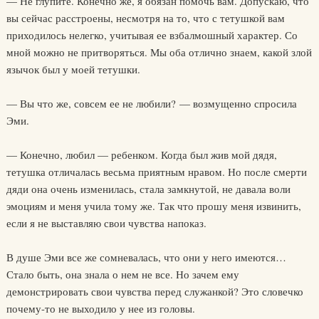
— Не глупите. Конечно же, я обязан помочь вам. Допускаю, что
вы сейчас расстроены, несмотря на то, что с тетушкой вам
приходилось нелегко, учитывая ее взбалмошный характер. Со
мной можно не притворяться. Мы оба отлично знаем, какой злой
язычок был у моей тетушки.
— Вы что же, совсем ее не любили? — возмущенно спросила
Эми.
— Конечно, любил — ребенком. Когда был жив мой дядя,
тетушка отличалась весьма приятным нравом. Но после смерти
дяди она очень изменилась, стала замкнутой, не давала воли
эмоциям и меня учила тому же. Так что прошу меня извинить,
если я не выставляю свои чувства напоказ.
В душе Эми все же сомневалась, что они у него имеются…
Стало быть, она знала о нем не все. Но зачем ему
демонстрировать свои чувства перед служанкой? Это словечко
почему-то не выходило у нее из головы.