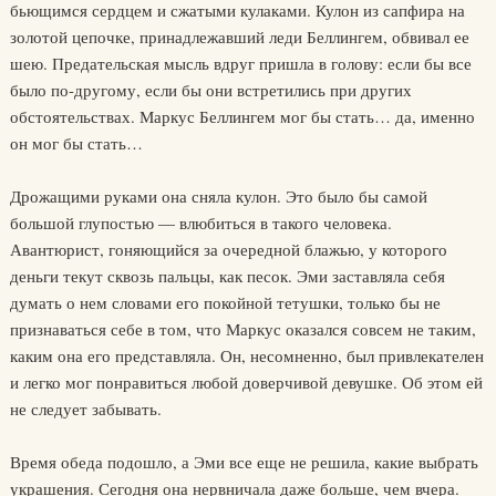
бьющимся сердцем и сжатыми кулаками. Кулон из сапфира на
золотой цепочке, принадлежавший леди Беллингем, обвивал ее
шею. Предательская мысль вдруг пришла в голову: если бы все
было по-другому, если бы они встретились при других
обстоятельствах. Маркус Беллингем мог бы стать… да, именно
он мог бы стать…
Дрожащими руками она сняла кулон. Это было бы самой
большой глупостью — влюбиться в такого человека.
Авантюрист, гоняющийся за очередной блажью, у которого
деньги текут сквозь пальцы, как песок. Эми заставляла себя
думать о нем словами его покойной тетушки, только бы не
признаваться себе в том, что Маркус оказался совсем не таким,
каким она его представляла. Он, несомненно, был привлекателен
и легко мог понравиться любой доверчивой девушке. Об этом ей
не следует забывать.
Время обеда подошло, а Эми все еще не решила, какие выбрать
украшения. Сегодня она нервничала даже больше, чем вчера.