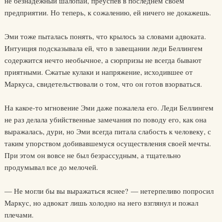
не безнадежный шалопай, преуспев в последнем своем
предприятии. Но теперь, к сожалению, ей ничего не докажешь.
Эми тоже пыталась понять, что крылось за словами адвоката.
Интуиция подсказывала ей, что в завещании леди Беллингем
содержится нечто необычное, а сюрпризы не всегда бывают
приятными. Сжатые кулаки и напряжение, исходившее от
Маркуса, свидетельствовали о том, что он готов взорваться.
На какое-то мгновение Эми даже пожалела его. Леди Беллингем
не раз делала убийственные замечания по поводу его, как она
выражалась, дури, но Эми всегда питала слабость к человеку, с
таким упорством добивавшемуся осуществления своей мечты.
При этом он вовсе не был безрассудным, а тщательно
продумывал все до мелочей.
— Не могли бы вы выражаться яснее? — нетерпеливо попросил
Маркус, но адвокат лишь холодно на него взглянул и пожал
плечами.