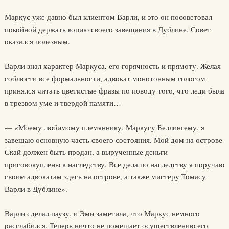
Маркус уже давно был клиентом Варли, и это он посоветовал
покойной держать копию своего завещания в Дублине. Совет
оказался полезным.
Варли знал характер Маркуса, его горячность и прямоту. Желая
соблюсти все формальности, адвокат монотонным голосом
принялся читать цветистые фразы по поводу того, что леди была
в трезвом уме и твердой памяти…
— «Моему любимому племяннику, Маркусу Беллингему, я
завещаю основную часть своего состояния. Мой дом на острове
Скай должен быть продан, а вырученные деньги
присовокуплены к наследству. Все дела по наследству я поручаю
своим адвокатам здесь на острове, а также мистеру Томасу
Варли в Дублине».
Варли сделал паузу, и Эми заметила, что Маркус немного
расслабился. Теперь ничто не помешает осуществлению его