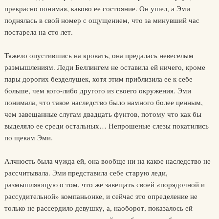
прекрасно понимая, каково ее состояние. Он ушел, а Эми
поднялась в свой номер с ощущением, что за минувший час
постарела на сто лет.
Тяжело опустившись на кровать, она предалась невеселым
размышлениям. Леди Беллингем не оставила ей ничего, кроме
пары дорогих безделушек, хотя этим приблизила ее к себе
больше, чем кого-либо другого из своего окружения. Эми
понимала, что такое наследство было намного более ценным,
чем завещанные слугам двадцать фунтов, потому что как бы
выделяло ее среди остальных… Непрошеные слезы покатились
по щекам Эми.
Алчность была чужда ей, она вообще ни на какое наследство не
рассчитывала. Эми представила себе старую леди,
размышляющую о том, что же завещать своей «порядочной и
рассудительной» компаньонке, и сейчас это определение не
только не рассердило девушку, а, наоборот, показалось ей