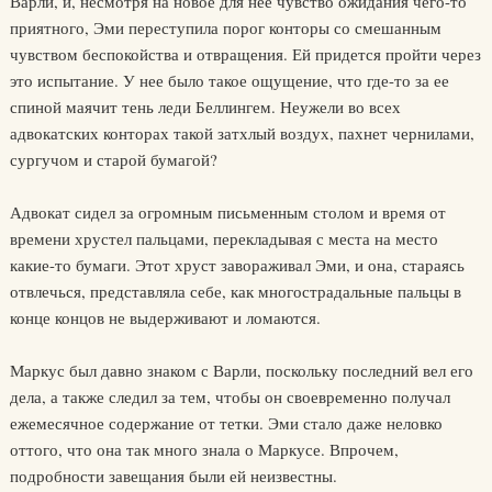
Варли, и, несмотря на новое для нее чувство ожидания чего-то
приятного, Эми переступила порог конторы со смешанным
чувством беспокойства и отвращения. Ей придется пройти через
это испытание. У нее было такое ощущение, что где-то за ее
спиной маячит тень леди Беллингем. Неужели во всех
адвокатских конторах такой затхлый воздух, пахнет чернилами,
сургучом и старой бумагой?
Адвокат сидел за огромным письменным столом и время от
времени хрустел пальцами, перекладывая с места на место
какие-то бумаги. Этот хруст завораживал Эми, и она, стараясь
отвлечься, представляла себе, как многострадальные пальцы в
конце концов не выдерживают и ломаются.
Маркус был давно знаком с Варли, поскольку последний вел его
дела, а также следил за тем, чтобы он своевременно получал
ежемесячное содержание от тетки. Эми стало даже неловко
оттого, что она так много знала о Маркусе. Впрочем,
подробности завещания были ей неизвестны.