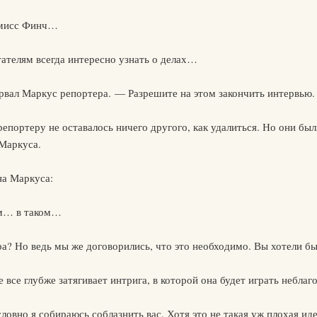
с мисс Финч…
ателям всегда интересно узнать о делах…
рвал Маркус репортера. — Разрешите на этом закончить интервью.
репортеру не оставалось ничего другого, как удалиться. Но они был
Маркуса.
на Маркуса:
ом… в таком…
а? Но ведь мы же договорились, что это необходимо. Вы хотели бы,
е все глубже затягивает интрига, в которой она будет играть неблаг
словно я собираюсь соблазнить вас. Хотя это не такая уж плохая иде