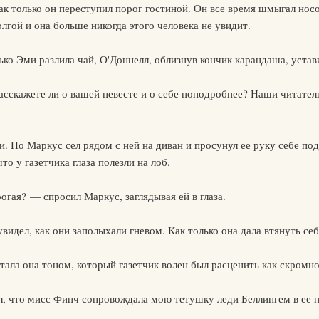
ак только он переступил порог гостиной. Он все время шмыгал но
олгой и она больше никогда этого человека не увидит.
лько Эми разлила чай, О'Доннелл, облизнув кончик карандаша, уста
расскажете ли о вашей невесте и о себе поподробнее? Наши читат
. Но Маркус сел рядом с ней на диван и просунул ее руку себе под
о у газетчика глаза полезли на лоб.
гая? — спросил Маркус, заглядывая ей в глаза.
видел, как они заполыхали гневом. Как только она дала втянуть себ
ла она тоном, который газетчик волен был расценить как скромно
, что мисс Финч сопровождала мою тетушку леди Беллингем в ее п