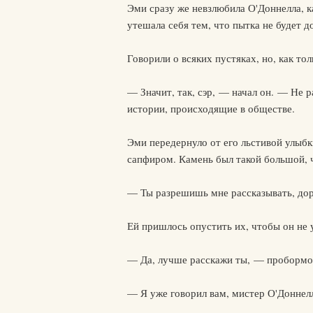
Эми сразу же невзлюбила О'Доннелла, к
утешала себя тем, что пытка не будет д
Говорили о всяких пустяках, но, как то
— Значит, так, сэр, — начал он. — Не 
истории, происходящие в обществе.
Эми передернуло от его льстивой улыбки
сапфиром. Камень был такой большой, чт
— Ты разрешишь мне рассказывать, доро
Ей пришлось опустить их, чтобы он не у
— Да, лучше расскажи ты, — пробормота
— Я уже говорил вам, мистер О'Доннелл