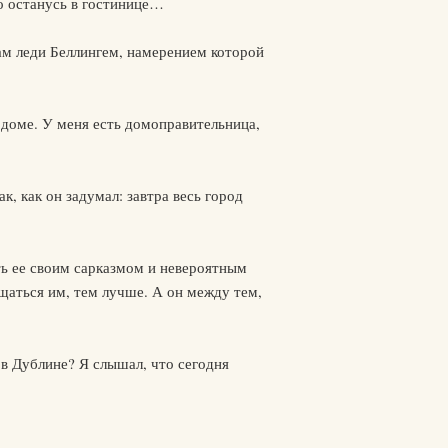
о останусь в гостинице…
нам леди Беллингем, намерением которой
м доме. У меня есть домоправительница,
ак, как он задумал: завтра весь город
ть ее своим сарказмом и невероятным
щаться им, тем лучше. А он между тем,
в Дублине? Я слышал, что сегодня