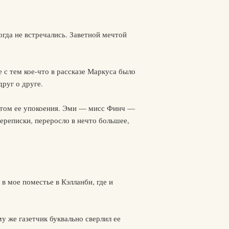
гда не встречались. Заветной мечтой
 с тем кое-что в рассказе Маркуса было
друг о друге.
естом ее упокоения. Эми — мисс Финч —
переписки, переросло в нечто большее,
в мое поместье в Кэлланби, где и
му же газетчик буквально сверлил ее