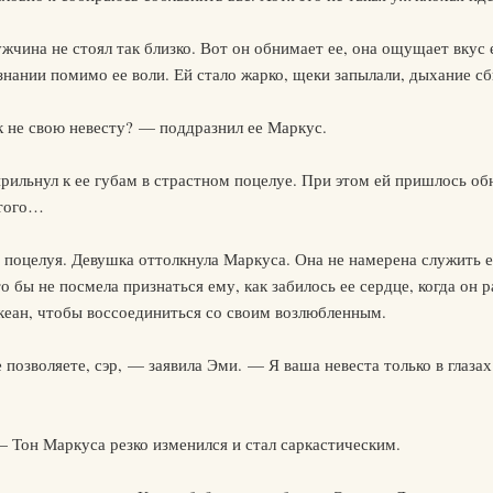
жчина не стоял так близко. Вот он обнимает ее, она ощущает вкус 
знании помимо ее воли. Ей стало жарко, щеки запылали, дыхание сб
к не свою невесту? — поддразнил ее Маркус.
рильнул к ее губам в страстном поцелуе. При этом ей пришлось обн
 того…
 поцелуя. Девушка оттолкнула Маркуса. Она не намерена служить е
о бы не посмела признаться ему, как забилось ее сердце, когда он
океан, чтобы воссоединиться со своим возлюбленным.
позволяете, сэр, — заявила Эми. — Я ваша невеста только в глазах
— Тон Маркуса резко изменился и стал саркастическим.