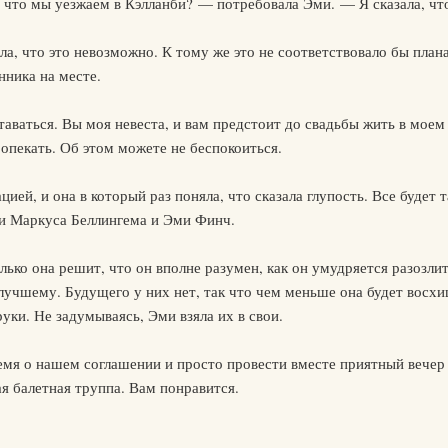
, что мы уезжаем в Кэлланби? — потребовала Эми. — Я сказала, чт
яла, что это невозможно. К тому же это не соответствовало бы пла
нника на месте.
ставаться. Вы моя невеста, и вам предстоит до свадьбы жить в мое
опекать. Об этом можете не беспокоиться.
ией, и она в который раз поняла, что сказала глупость. Все будет т
ии Маркуса Беллингема и Эми Финч.
лько она решит, что он вполне разумен, как он умудряется разозли
лучшему. Будущего у них нет, так что чем меньше она будет восхи
уки. Не задумываясь, Эми взяла их в свои.
емя о нашем соглашении и просто провести вместе приятный вечер 
ая балетная труппа. Вам понравится.