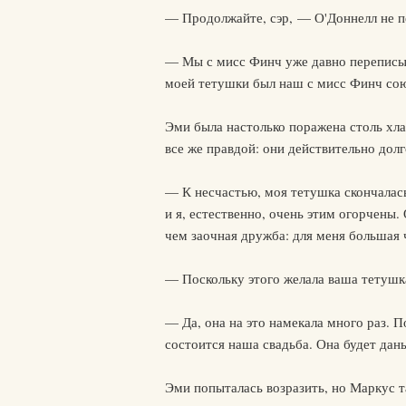
— Продолжайте, сэр, — О'Доннелл не пе
— Мы с мисс Финч уже давно переписыва
моей тетушки был наш с мисс Финч союз
Эми была настолько поражена столь хла
все же правдой: они действительно долг
— К несчастью, моя тетушка скончалас
и я, естественно, очень этим огорчены.
чем заочная дружба: для меня большая 
— Поскольку этого желала ваша тетушк
— Да, она на это намекала много раз. 
состоится наша свадьба. Она будет дан
Эми попыталась возразить, но Маркус та