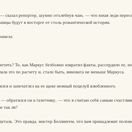
— сказал репортер, шумно отхлебнув чаю, — что юная леди пересе
ьницы будут в восторге от столь романтической истории.
оннелл.
тить? То, как Маркус безбожно извратил факты, рассердило ее, но,
ала это по расчету и, стало быть, виновата не меньше Маркуса.
лся и запечатлел на ее щеке нежный поцелуй влюбленного.
 обратился он к газетчику, — что я считаю себя самым счастлив
е так ли?
деталь. Это правда, мистер Беллингем, что вам принадлежит полов