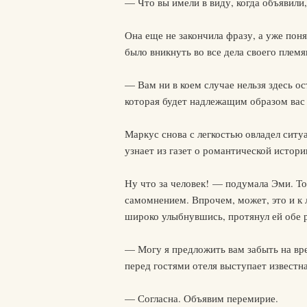
— Что вы имели в виду, когда объявили
Она еще не закончила фразу, а уже пон
было вникнуть во все дела своего племя
— Вам ни в коем случае нельзя здесь о
которая будет надлежащим образом вас 
Маркус снова с легкостью овладел ситуац
узнает из газет о романтической истор
Ну что за человек! — подумала Эми. То
самомнением. Впрочем, может, это и к 
широко улыбнувшись, протянул ей обе р
— Могу я предложить вам забыть на вр
перед гостями отеля выступает известн
— Согласна. Объявим перемирие.