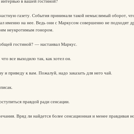
 интервью в вашей гостиной?
частную газету. События принимали такой немыслимый оборот, что 
ал именно на нее. Ведь они с Маркусом совершенно не подходят д
оим неукротимым гонором.
 общей гостиной? — настаивал Маркус.
то все выходило так, как хотел он.
у и приведу к вам. Пожалуй, надо заказать для него чай.
писак.
ступиться правдой ради сенсации.
ечания. Вряд ли найдется более сенсационная и менее правдивая но