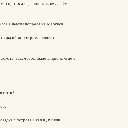
сом и при том страшно важничал. Эми
вился в немом вопросе на Маркуса.
ельницы обожают романтические
 локоть, так, чтобы было видно кольцо с
я в это?
сть.
оездке с острова Скай в Дублин.