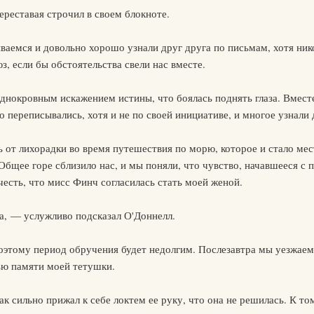
реставая строчил в своем блокноте.
емся и довольно хорошо узнали друг друга по письмам, хотя нико
, если бы обстоятельства свели нас вместе.
днокровным искажением истины, что боялась поднять глаза. Вместе
о переписывались, хотя и не по своей инициативе, и многое узнали 
ь от лихорадки во время путешествия по морю, которое и стало м
 Общее горе сблизило нас, и мы поняли, что чувство, начавшееся с 
честь, что мисс Финч согласилась стать моей женой.
а, — услужливо подсказал О'Доннелл.
Поэтому период обручения будет недолгим. Послезавтра мы уезжаем 
ью памяти моей тетушки.
к сильно прижал к себе локтем ее руку, что она не решилась. К то