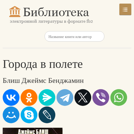
Города в полете
Блиш Джеймс Бенджамин