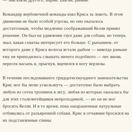
Командир вербовочной команды взял Криса за локоть. В этом
движении не было особой угрозы, но оно оказалось
достаточным, чтобы медленно соображавший Келли принял
решение. Он был на удивление глуп даже для собаки, но теперь
знал, какая схватка интересует его больше. С рычанием, от
которого даже у Криса волосы встали дыбом — никогда раньше
ему не приходилось слышать ничего подобного — пес вновь
пересек насыпь и, прыгнув, вцепился в ногу верзилы.
В течение последовавшего тридцатисекундного замешательства
Крис мог бы легко ускользнуть — достаточно было выбрать
любую из сотен тропинок в лесу, любая из которых оказалась бы
для этих сталелитейщиков непроходимой, — но он не мог
бросить Келли. И в то время, пока ошарашенные патрульные
отбивались от разъяренной собаки, Крис в отчаянии бросился на
их подставленные спины.