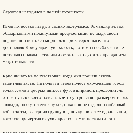
Скрэнтон находился в полной готовности.
Из-за потасовки патруль сильно задержался. Командир вел их
обшарпанными покинутыми предместьями, не щадя своей
пораненной ноги. Он морщился при каждом шаге, что
доставляло Крису мрачную радость, но темпа не сбавлял и не
позволял синякам и ссадинам остальных служить оправданием
медлительности.
Крис ничего не почувствовал, когда они прошли сквозь
защитный экран. На полпути через полосу окружавшей город
голой земли в добрых пятьсот футов шириной, предводитель
отстегнул со своего пояса какое-то устройство, размером с плод
авокадо, покрутил его в руках, пока оно не издало назойливый
вой, а затем, выстроив группу в цепочку, повел ее вдоль линии,
которую прочертил в сухой красной земле носком сапога.
Едва те двое, что держали Криса, отпустили его, Крис