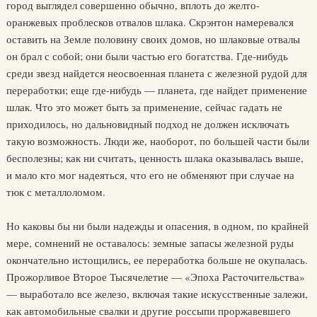
город выглядел совершенно обычно, вплоть до желто-
оранжевых проблесков отвалов шлака. Скрэнтон намеревался
оставить на Земле половину своих домов, но шлаковые отвалы
он брал с собой; они были частью его богатства. Где-нибудь
среди звезд найдется неосвоенная планета с железной рудой для
переработки; еще где-нибудь — планета, где найдет применение
шлак. Что это может быть за применение, сейчас гадать не
приходилось, но дальновидный подход не должен исключать
такую возможность. Люди же, наоборот, по большей части были
бесполезны; как ни считать, ценность шлака оказывалась выше,
и мало кто мог надеяться, что его не обменяют при случае на
тюк с металлоломом.
Но каковы бы ни были надежды и опасения, в одном, по крайней
мере, сомнений не оставалось: земные запасы железной руды
окончательно истощились, ее переработка больше не окупалась.
Прожорливое Второе Тысячелетие — «Эпоха Расточительства»
— выработало все железо, включая такие искусственные залежи,
как автомобильные свалки и другие россыпи проржавевшего