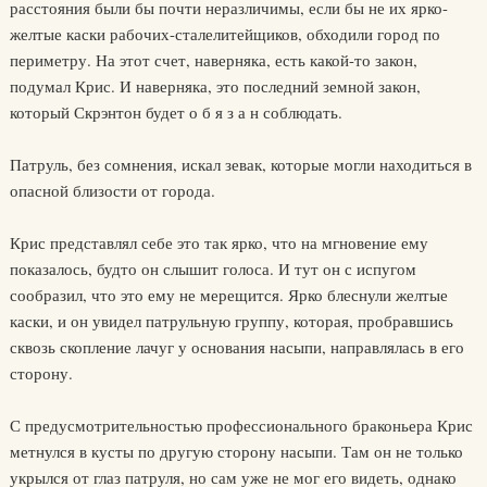
расстояния были бы почти неразличимы, если бы не их ярко-
желтые каски рабочих-сталелитейщиков, обходили город по
периметру. На этот счет, наверняка, есть какой-то закон,
подумал Крис. И наверняка, это последний земной закон,
который Скрэнтон будет о б я з а н соблюдать.
Патруль, без сомнения, искал зевак, которые могли находиться в
опасной близости от города.
Крис представлял себе это так ярко, что на мгновение ему
показалось, будто он слышит голоса. И тут он с испугом
сообразил, что это ему не мерещится. Ярко блеснули желтые
каски, и он увидел патрульную группу, которая, пробравшись
сквозь скопление лачуг у основания насыпи, направлялась в его
сторону.
С предусмотрительностью профессионального браконьера Крис
метнулся в кусты по другую сторону насыпи. Там он не только
укрылся от глаз патруля, но сам уже не мог его видеть, однако