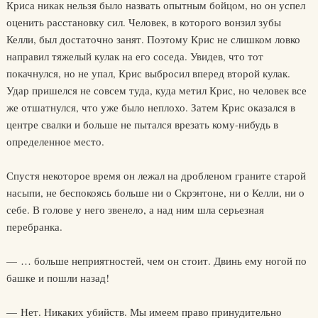
Криса никак нельзя было назвать опытным бойцом, но он успел
оценить расстановку сил. Человек, в которого вонзил зубы
Келли, был достаточно занят. Поэтому Крис не слишком ловко
направил тяжелый кулак на его соседа. Увидев, что тот
покачнулся, но не упал, Крис выбросил вперед второй кулак.
Удар пришелся не совсем туда, куда метил Крис, но человек все
же отшатнулся, что уже было неплохо. Затем Крис оказался в
центре свалки и больше не пытался врезать кому-нибудь в
определенное место.
Спустя некоторое время он лежал на дробленом граните старой
насыпи, не беспокоясь больше ни о Скрэнтоне, ни о Келли, ни о
себе. В голове у него звенело, а над ним шла серьезная
перебранка.
— … больше неприятностей, чем он стоит. Двинь ему ногой по
башке и пошли назад!
— Нет. Никаких убийств. Мы имеем право принудительно