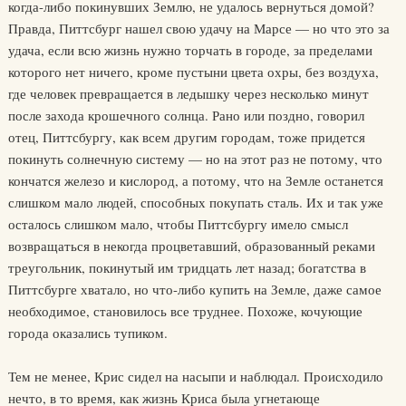
когда-либо покинувших Землю, не удалось вернуться домой?
Правда, Питтсбург нашел свою удачу на Марсе — но что это за
удача, если всю жизнь нужно торчать в городе, за пределами
которого нет ничего, кроме пустыни цвета охры, без воздуха,
где человек превращается в ледышку через несколько минут
после захода крошечного солнца. Рано или поздно, говорил
отец, Питтсбургу, как всем другим городам, тоже придется
покинуть солнечную систему — но на этот раз не потому, что
кончатся железо и кислород, а потому, что на Земле останется
слишком мало людей, способных покупать сталь. Их и так уже
осталось слишком мало, чтобы Питтсбургу имело смысл
возвращаться в некогда процветавший, образованный реками
треугольник, покинутый им тридцать лет назад; богатства в
Питтсбурге хватало, но что-либо купить на Земле, даже самое
необходимое, становилось все труднее. Похоже, кочующие
города оказались тупиком.
Тем не менее, Крис сидел на насыпи и наблюдал. Происходило
нечто, в то время, как жизнь Криса была угнетающе