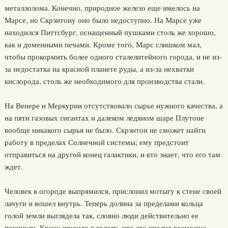
металлолома. Конечно, природное железо еще имелось на
Марсе, но Скрэнтону оно было недоступно. На Марсе уже
находился Питтсбург, оснащенный пушками столь же хорошо,
как и доменными печами. Кроме того, Марс слишком мал,
чтобы прокормить более одного сталелитейного города, и не из-
за недостатка на красной планете руды, а из-за нехватки
кислорода, столь же необходимого для производства стали.
На Венере и Меркурии отсутствовало сырье нужного качества, а
на пяти газовых гигантах и далеком ледяном шаре Плутоне
вообще никакого сырья не было. Скрэнтон не сможет найти
работу в пределах Солнечной системы; ему предстоит
отправиться на другой конец галактики, и кто знает, что его там
ждет.
Человек в огороде выпрямился, прислонил мотыгу к стене своей
лачуги и вошел внутрь. Теперь долина за пределами кольца
голой земли выглядела так, словно люди действительно ее
покинули. Крису пришло в голову, что это вполне возможно.