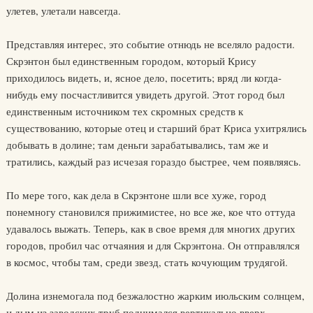
улетев, улетали навсегда.
Представляя интерес, это событие отнюдь не вселяло радости.
Скрэнтон был единственным городом, который Крису
приходилось видеть, и, ясное дело, посетить; вряд ли когда-
нибудь ему посчастливится увидеть другой. Этот город был
единственным источником тех скромных средств к
существованию, которые отец и старший брат Криса ухитрялись
добывать в долине; там деньги зарабатывались, там же и
тратились, каждый раз исчезая гораздо быстрее, чем появляясь.
По мере того, как дела в Скрэнтоне шли все хуже, город
понемногу становился прижимистее, но все же, кое что оттуда
удавалось выжать. Теперь, как в свое время для многих других
городов, пробил час отчаяния и для Скрэнтона. Он отправлялся
в космос, чтобы там, среди звезд, стать кочующим трудягой.
Долина изнемогала под безжалостно жарким июльским солнцем,
и дым из заводских труб поднимался вертикально вверх.