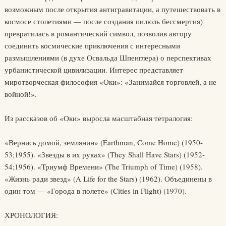
возможным после открытия антигравитации, а путешествовать в
космосе столетиями — после создания пилюль бессмертия)
превратилась в романтический символ, позволив автору
соединить космические приключения с интересными
размышлениями (в духе Освальда Шпенглера) о перспективах
урбанистической цивилизации. Интерес представляет
миротворческая философия «Оки»: «Занимайся торговлей, а не
войной!».
Из рассказов об «Оки» выросла масштабная тетралогия:
«Вернись домой, землянин» (Earthman, Come Home) (1950-
53;1955). «Звезды в их руках» (They Shall Have Stars) (1952-
54;1956). «Триумф Времени» (The Triumph of Time) (1958).
«Жизнь ради звезд» (A Life for the Stars) (1962). Объединены в
один том — «Города в полете» (Cities in Flight) (1970).
ХРОНОЛОГИЯ: