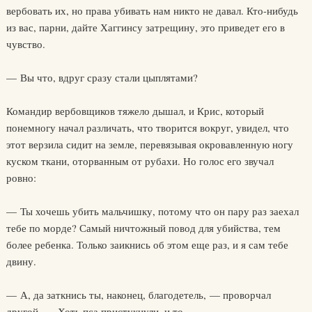
вербовать их, но права убивать нам никто не давал. Кто-нибудь
из вас, парни, дайте Хаггинсу затрещину, это приведет его в
чувство.
— Вы что, вдруг сразу стали цыплятами?
Командир вербовщиков тяжело дышал, и Крис, который
понемногу начал различать, что творится вокруг, увидел, что
этот верзила сидит на земле, перевязывая окровавленную ногу
куском ткани, оторванным от рубахи. Но голос его звучал
ровно:
— Ты хочешь убить мальчишку, потому что он пару раз заехал
тебе по морде? Самый ничтожный повод для убийства, тем
более ребенка. Только заикнись об этом еще раз, и я сам тебе
двину.
— А, да заткнись ты, наконец, благодетель, — проворчал
другой. — Хоть пса пристукнули, и то…