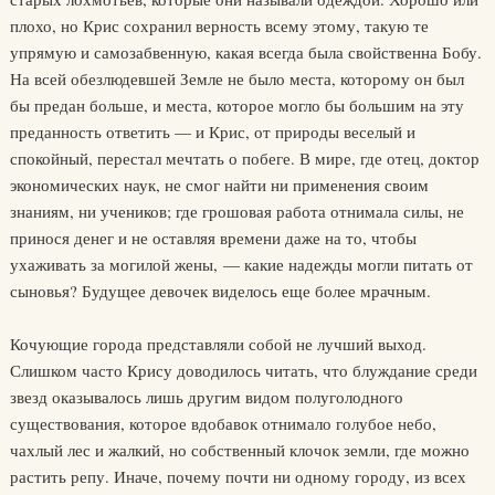
плохо, но Крис сохранил верность всему этому, такую те
упрямую и самозабвенную, какая всегда была свойственна Бобу.
На всей обезлюдевшей Земле не было места, которому он был
бы предан больше, и места, которое могло бы большим на эту
преданность ответить — и Крис, от природы веселый и
спокойный, перестал мечтать о побеге. В мире, где отец, доктор
экономических наук, не смог найти ни применения своим
знаниям, ни учеников; где грошовая работа отнимала силы, не
принося денег и не оставляя времени даже на то, чтобы
ухаживать за могилой жены, — какие надежды могли питать от
сыновья? Будущее девочек виделось еще более мрачным.
Кочующие города представляли собой не лучший выход.
Слишком часто Крису доводилось читать, что блуждание среди
звезд оказывалось лишь другим видом полуголодного
существования, которое вдобавок отнимало голубое небо,
чахлый лес и жалкий, но собственный клочок земли, где можно
растить репу. Иначе, почему почти ни одному городу, из всех