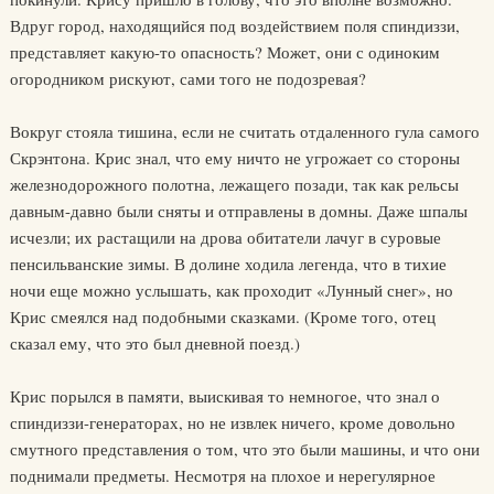
Вдруг город, находящийся под воздействием поля спиндиззи,
представляет какую-то опасность? Может, они с одиноким
огородником рискуют, сами того не подозревая?
Вокруг стояла тишина, если не считать отдаленного гула самого
Скрэнтона. Крис знал, что ему ничто не угрожает со стороны
железнодорожного полотна, лежащего позади, так как рельсы
давным-давно были сняты и отправлены в домны. Даже шпалы
исчезли; их растащили на дрова обитатели лачуг в суровые
пенсильванские зимы. В долине ходила легенда, что в тихие
ночи еще можно услышать, как проходит «Лунный снег», но
Крис смеялся над подобными сказками. (Кроме того, отец
сказал ему, что это был дневной поезд.)
Крис порылся в памяти, выискивая то немногое, что знал о
спиндиззи-генераторах, но не извлек ничего, кроме довольно
смутного представления о том, что это были машины, и что они
поднимали предметы. Несмотря на плохое и нерегулярное