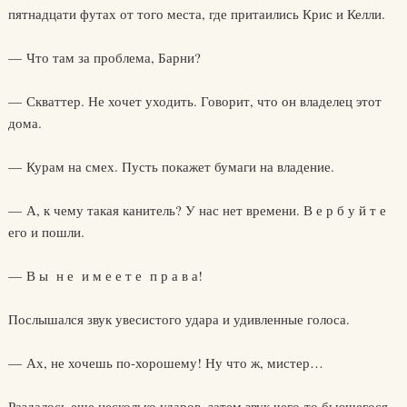
пятнадцати футах от того места, где притаились Крис и Келли.
— Что там за проблема, Барни?
— Скваттер. Не хочет уходить. Говорит, что он владелец этот
дома.
— Курам на смех. Пусть покажет бумаги на владение.
— А, к чему такая канитель? У нас нет времени. В е р б у й т е
его и пошли.
— В ы н е и м е е т е п р а в а!
Послышался звук увесистого удара и удивленные голоса.
— Ах, не хочешь по-хорошему! Ну что ж, мистер…
Раздалось еще несколько ударов, затем звук чего-то бьющегося