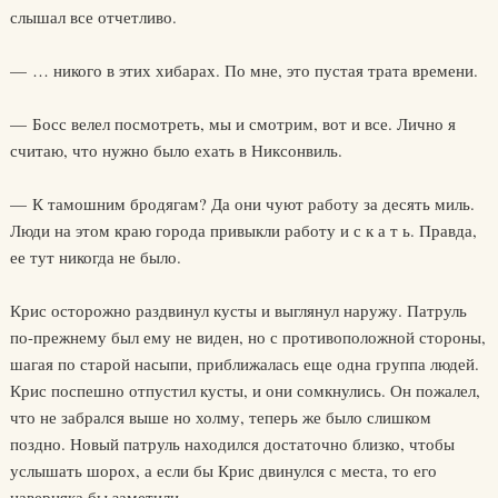
слышал все отчетливо.
— … никого в этих хибарах. По мне, это пустая трата времени.
— Босс велел посмотреть, мы и смотрим, вот и все. Лично я
считаю, что нужно было ехать в Никсонвиль.
— К тамошним бродягам? Да они чуют работу за десять миль.
Люди на этом краю города привыкли работу и с к а т ь. Правда,
ее тут никогда не было.
Крис осторожно раздвинул кусты и выглянул наружу. Патруль
по-прежнему был ему не виден, но с противоположной стороны,
шагая по старой насыпи, приближалась еще одна группа людей.
Крис поспешно отпустил кусты, и они сомкнулись. Он пожалел,
что не забрался выше но холму, теперь же было слишком
поздно. Новый патруль находился достаточно близко, чтобы
услышать шорох, а если бы Крис двинулся с места, то его
наверняка бы заметили.