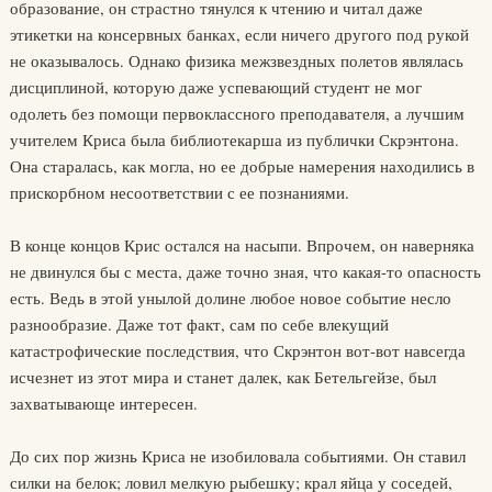
образование, он страстно тянулся к чтению и читал даже
этикетки на консервных банках, если ничего другого под рукой
не оказывалось. Однако физика межзвездных полетов являлась
дисциплиной, которую даже успевающий студент не мог
одолеть без помощи первоклассного преподавателя, а лучшим
учителем Криса была библиотекарша из публички Скрэнтона.
Она старалась, как могла, но ее добрые намерения находились в
прискорбном несоответствии с ее познаниями.
В конце концов Крис остался на насыпи. Впрочем, он наверняка
не двинулся бы с места, даже точно зная, что какая-то опасность
есть. Ведь в этой унылой долине любое новое событие несло
разнообразие. Даже тот факт, сам по себе влекущий
катастрофические последствия, что Скрэнтон вот-вот навсегда
исчезнет из этот мира и станет далек, как Бетельгейзе, был
захватывающе интересен.
До сих пор жизнь Криса не изобиловала событиями. Он ставил
силки на белок; ловил мелкую рыбешку; крал яйца у соседей,