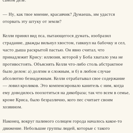
— Ну, как твое мнение, красавчик? Думаешь, им удастся
оторвать эту штуку от земли?
Келли принял вид пса, пытающегося думать, изобразил
страдание, дважды вильнул хвостом, гавкнул на бабочку и сел,
часто дыша раскрытой пастью. Он явно считал, что
принадлежит Крису: иллюзия, которой у Боба хватало ума не
противостоять. Объяснять Келли что-либо столь абстрактное
было делом: а) долгим и сложным, и б) в любом случае
абсолютно безнадежным. Келли отрабатывал свое содержание
— ловил кроликов. Это компенсировало канитель с ним, когда
ему доводилось поохотиться на дикобраза; так что всем в семье,
кроме Криса, было безразлично, кого пес считает своим
хозяином.
Наконец, вокруг палимого солнцем города началось какое-то
движение. Небольшие группы людей, которые с такого