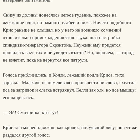
Снизу из долины донеслось легкое гудение, похожее на
жужжание пчел, но намного слабее и ниже. Ничего подобного
Крис раньше не слышал, но у него не возникло сомнений
относительно происхождения этою звука: шла настройка
спиндиззи-генератора Скрэнтона. Неужели ему придется
просидеть в кустах и не увидеть взлета? Но, впрочем, — город
не взлетит, пока не вернутся все патрули.
Голоса приблизились, и Колли, лежащий подле Криса, тихо
зарычал. Мальчик, не осмеливаясь произнести ни слова, схватил
пса за загривок и слегка встряхнул. Келли замолк, но все мышцы
его напряглись.
— Эй! Смотри-ка, кто тут!
Крис застыл неподвижно, как кролик, почуявший лису; но тут же
раздался другой голос.