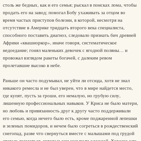
столь же бедных, как и его семья; рыскал в поисках лома, чтобы
продать его на завод; помогал Бобу ухаживать за отцом во
время частых приступов болезни, в которой, несмотря на
отсутствие в Америке тридцать второго века специалиста,
способного поставить диагноз, следовало признать бич древней
Африки «квашиоркор», иначе говоря, систематическое
недоедание; гонял маленьких девочек с ягодной поляны… и
провожал взглядом ракеты богачей, с далеким ревом
пролетавшие высоко в небе.
Раньше он часто подумывал, не уйти ли отсюда, хотя не знал
никакого ремесла и не был уверен, что в мире найдется место,
где купят, пусть за гроши, его немалую, но грубую силу,
лишенную профессиональных навыков. У Криса не было матери,
но любовь и привязанность друг к другу часто поддерживали
его семью, когда нечего было есть, кроме поджаренной лепешки
и зеленых помидоров, и нечем было согреться в рождественский
снегопад, разве что свернуться вместе с малышами под грудой
старых лохмотьев, которые они называли одеждой. Хорошо или