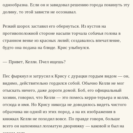
однообразна. Если он и завидовал решению города покинуть эту
долину, то этой зависти не осознавал.
Резкий шорох заставил его обернуться. Из кустов на
противоположной стороне насыпи торчала собачья голова в
странном венке из красных лилий; создавалось впечатление,
будто она подана на блюде. Крис улыбнулся.
— Привет, Келли. Пчел ищешь?
Пес фыркнул и затрусил к Крису с дурацки гордым видом — он,
видимо, действительно гордился собой. Обычно Келли не мог
отыскать ничего, даже дороги домой. Боб, его официальный
хозяин, говорил, что Келли — это помесь керри-терьера и колли,
отсюда и имя. Но Крису никогда не доводилось видеть чистого
образчика ни одной из этих пород, а на их изображения в
книжках Келли не походил вовсе. По правде говоря, больше
всего он напоминал лохматую дворняжку — каковой и был на
самом деле.