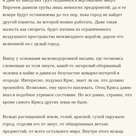
Впрочем дымили трубы лишь немногих предприятий, да и те
вскоре будут остановлены до тех пор, пока город не найдет
другой планеты, на которой можно работать. Даже такая
малость как сигарета, будет изгнана из ограниченного
воздушного пространства межзвездного корабля, даром что
величиной он с целый город.
Внизу у основания железнодорожной насыпи, где теснились
сложенные из толя лачуги, какой-то загорелый оборванный
человек в майке и джинсах безучастно ковырял мотыгой в
огороде. Интересно, подумал Крис, знает ли он, что должно
произойти. Возможно, ему просто наплевать. Отец Криса давно
впал в подобное угрюмое состояние. Но все равно, странно, что
кроме самого Криса других зевак не было.
Кольцо расчищенной земли, голой, красной, сухой окружало
город, отделяя его от лачуг, от обшарпанных ветхих
предместий, от всего остального мира. Внутри этого кольца