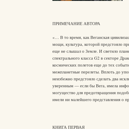
ПРИМЕЧАНИЕ АВТОРА
«… В то время, как Веганская цивилиза
мощи, культура, которой предстояло при
еще не слышал о Земле. И светило пла
спектрального класса G2 в секторе Дра
космических полетов еще до тех событи
межпланетные перелеты. Вплоть до упом
неизбежно предстояло сделать два иск
уверенным — если бы Вега, имела инфо
могущество для предотвращения подобно
имели ни малейшего представления о 
КНИГА ПЕРВАЯ