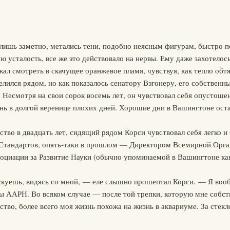
ва лишь заметно, метались тени, подобно неясным фигурам, быстро
 усталость, все же это действовало на нервы. Ему даже захотелос
жал смотреть в скачущее оранжевое пламя, чувствуя, как тепло обтя
лился рядом, но как показалось сенатору Вэгонеру, его собственны
е. Несмотря на свои сорок восемь лет, он чувствовал себя опустош
нь в долгой веренице плохих дней. Хорошие дни в Вашингтоне оста
ство в двадцать лет, сидящий рядом Корси чувствовал себя легко и
Стандартов, опять-таки в прошлом — Директором Всемирной Орган
циации за Развитие Науки (обычно упоминаемой в Вашингтоне ка
куешь, видясь со мной, — еле слышно прошептал Корси. — Я вооб
сы ААРН. Во всяком случае — после той трепки, которую мне собс
ство, более всего моя жизнь похожа на жизнь в аквариуме. За стек