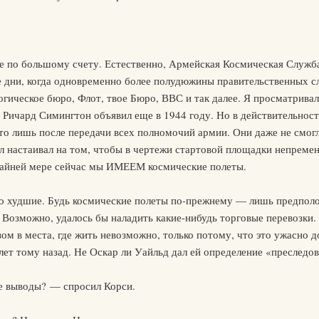
 не по большому счету. Естественно, Армейская Космическая Служ
те дни, когда одновременно более полудюжины правительственных 
гическое бюро, Флот, твое Бюро, ВВС и так далее. Я просматривал
Ричард Симингтон объявил еще в 1944 году. Но в действительност
то лишь после передачи всех полномочий армии. Они даже не смогл
 настаивал на том, чтобы в чертежи стартовой площадки непремен
райней мере сейчас мы ИМЕЕМ космические полеты.
до худшие. Будь космические полеты по-прежнему — лишь предпол
. Возможно, удалось бы наладить какие-нибудь торговые перевозки
ом в места, где жить невозможно, только потому, что это ужасно 
 лет тому назад. Не Оскар ли Уайльд дал ей определение «преслед
е выводы? — спросил Корси.