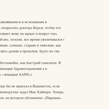
 появлявшимся и исчезавшим в
ь попросить доктора Корси, чтобы тот
гивает кожу на щеках и вокруг глаз,
й вес, похоже, все время увеличивался с
енным, сонным, старым и тяжелым, как
лись далеко в прошлом, будто во сне.
 беспокойно, как быстрый хамелеон. В
изации Здравоохранения а в
к «левацкая ААРН»).
ще бы не приехал в Вашингтон, если
твенноручно задал Мак-Хайнери. Теперь,
лом, на котором обозначено «Пиранья».