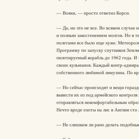
— Вояки, — просто ответил Корси.
— Да, но это не все. Во всяком случае
и полным закостенением мозгов. Но в 
полетами все было еще хуже. Метеороло
Программу по запуску спутников Земли 
пилотируемый корабль до 1962 года. И 
своих кульманов. Каждый контр-адмирал
собственного любимой лимузина. По к
— Но сейчас происходят и вещи гораз
вывести их из под армейского контроля
отправляться некомфортабельным образ
Нечто вроде охоты на лис в Англии сто
— Не слишком ли рано делать подобны