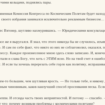
учими кольцами, поднялись пары.
иненная Комиссия Конгресса по Космическим Полетам будет наход
о своего избрания занимался исключительно рекламным бизнесом…
нес Вэгонер, шутливо нахмурившись. — Юридическими консультац
се же я выругался. Я знал, что этого никогда бы не случилось, изъя
. И сам по себе факт, что никто из них не соблаговолил, оказался
су. Каждое произнесенное мною здесь слово записано. И, конечно
упали и слава Богу, что хоть с ЭТИМ ясно. Но на твой счет я ошиб
у. И если ты хочешь перерезать себе горло как политику, испрашив
чем-то большим, чем шутливая ярость. — Но только тебе, и никому
нным чиновникам, каков наилучший способ просеивания песка. Есл
Сеппи. И отсюда часть твоих неприятностей. И потому — спасибо.
т что: почему возникли проблемы с космическими полетами?