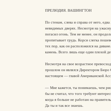
ПРЕЛЮДИЯ. ВАШИНГТОН
По стенам, слева и справа от него, ед
невидимых дверях. Несмотря на ужасную
погасил огонь. Тем не менее, он продол
пропитывает грудь. Корси слегка пошеве
тех пор, как он расположился на диван
камень. Всего лишь еще один плохой де
Несмотря на свое возрастное превосход
прошлом он являлся Директором Бюро 
настоящем — главой Американской Ассо
— Мне кажется, ты понимаешь, чем рис
бы не считал, что того требуют интере
когда я больше не работаю на правитель
Да ты и так все знаешь.