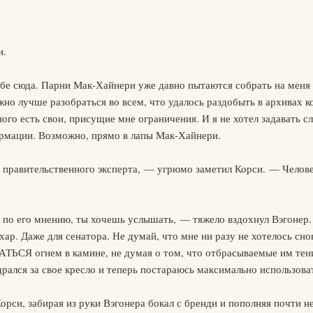
и.
ебе сюда. Парни Мак-Хайнери уже давно пытаются собрать на меня
но лучше разобраться во всем, что удалось раздобыть в архивах ко
еного есть свои, присущие мне ограничения. И я не хотел задавать
ормации. Возможно, прямо в лапы Мак-Хайнери.
 правительственного эксперта, — угрюмо заметил Корси. — Челове
, по его мнению, ты хочешь услышать, — тяжело вздохнул Вэгонер.
хар. Даже для сенатора. Не думай, что мне ни разу не хотелось сно
ЬСЯ огнем в камине, не думая о том, что отбрасываемые им тени
дрался за свое кресло и теперь постараюсь максимально использова
орси, забирая из руки Вэгонера бокал с бренди и пополняя почти н