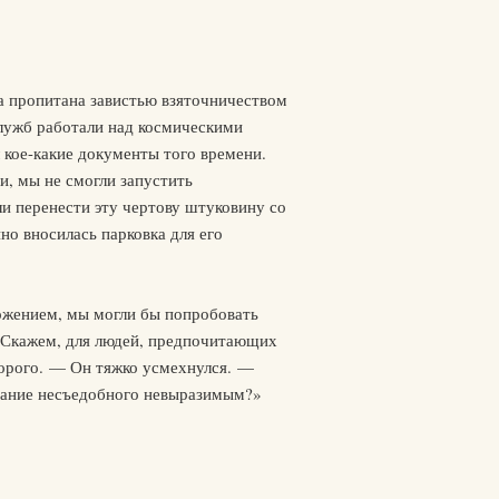
ба пропитана завистью взяточничеством
служб работали над космическими
 кое-какие документы того времени.
и, мы не смогли запустить
и перенести эту чертову штуковину со
но вносилась парковка для его
ожением, мы могли бы попробовать
. Скажем, для людей, предпочитающих
дорого. — Он тяжко усмехнулся. —
ование несъедобного невыразимым?»