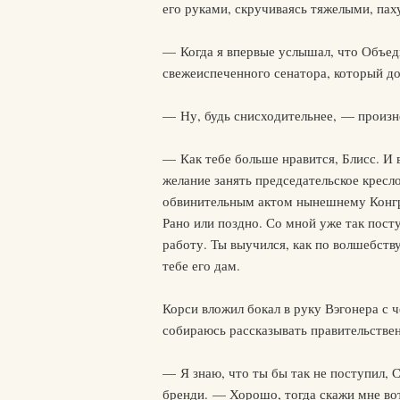
его руками, скручиваясь тяжелыми, пах
— Когда я впервые услышал, что Объед
свежеиспеченного сенатора, который д
— Ну, будь снисходительнее, — произ
— Как тебе больше нравится, Блисс. И в
желание занять председательское кресло
обвинительным актом нынешнему Конгрес
Рано или поздно. Со мной уже так пост
работу. Ты выучился, как по волшебств
тебе его дам.
Корси вложил бокал в руку Вэгонера с 
собираюсь рассказывать правительстве
— Я знаю, что ты бы так не поступил, 
бренди. — Хорошо, тогда скажи мне во