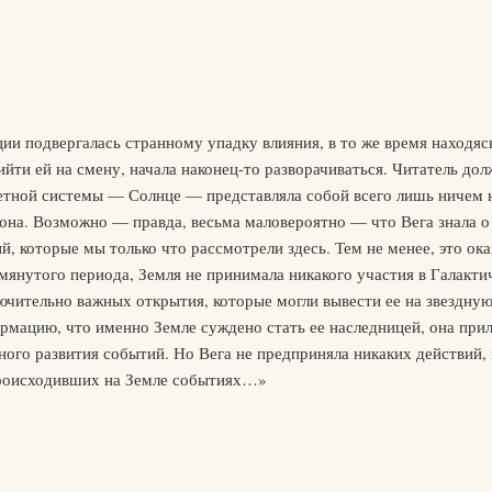
ции подвергалась странному упадку влияния, в то же время находяс
йти ей на смену, начала наконец-то разворачиваться. Читатель дол
нетной системы — Солнце — представляла собой всего лишь ничем 
кона. Возможно — правда, весьма маловероятно — что Вега знала о 
й, которые мы только что рассмотрели здесь. Тем не менее, это ок
янутого периода, Земля не принимала никакого участия в Галакти
лючительно важных открытия, которые могли вывести ее на звездн
рмацию, что именно Земле суждено стать ее наследницей, она при
го развития событий. Но Вега не предприняла никаких действий, и
происходивших на Земле событиях…»