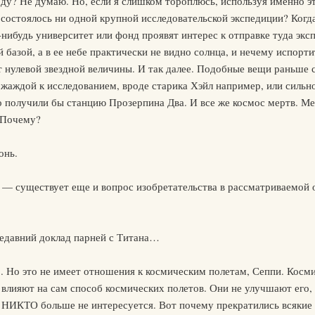
ду? Не думаю. Но, если я слишком тороплюсь, используя именно эт
 состоялось ни одной крупной исследовательской экспедиции? Ког
нибудь университет или фонд проявят интерес к отправке туда эк
 базой, а в ее небе практически не видно солнца, и нечему испорт
 нулевой звездной величины. И так далее. Подобные вещи раньше 
жаждой к исследованием, вроде старика Хэйл например, или сильно
 получили бы станцию Прозерпина Два. И все же космос мертв. Мер
. Почему?
онь.
 — существует еще и вопрос изобретательства в рассматриваемой о
едавний доклад парней с Титана…
. Но это не имеет отношения к космическим полетам, Сеппи. Косми
 влияют на сам способ космических полетов. Они не улучшают его,
. НИКТО больше не интересуется. Вот почему прекратились всякие