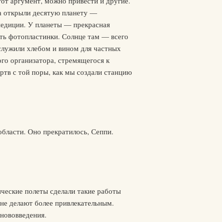
от аргумент, можно привести и другие.
да открыли десятую планету —
спедиции. У планеты — прекрасная
ить фотопластинки. Солнце там — всего
служили хлебом и вином для частных
го организатора, стремящегося к
тв с той поры, как мы создали станцию
бласти. Оно прекратилось, Сеппи.
ческие полеты сделали такие работы
 не делают более привлекательным.
 нововведения.