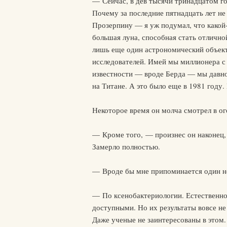
— Сейчас, в дев тысячи тринадцатом го
Почему за последние пятнадцать лет не
Прозерпину — я уж подумал, что какой-
большая луна, способная стать отличной
лишь еще один астрономический объект
исследователей. Имей мы миллионера с 
известности — вроде Берда — мы давно
на Титане. А это было еще в 1981 году
Некоторое время он молча смотрел в ог
— Кроме того, — произнес он наконец,
Замерло полностью.
— Вроде бы мне припоминается один н
— По ксенобактериологии. Естественно
доступными. Но их результаты вовсе не
Даже ученые не заинтересованы в этом