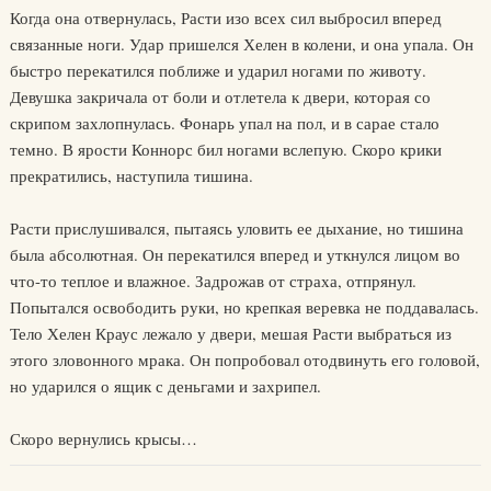
Когда она отвернулась, Расти изо всех сил выбросил вперед
связанные ноги. Удар пришелся Хелен в колени, и она упала. Он
быстро перекатился поближе и ударил ногами по животу.
Девушка закричала от боли и отлетела к двери, которая со
скрипом захлопнулась. Фонарь упал на пол, и в сарае стало
темно. В ярости Коннорс бил ногами вслепую. Скоро крики
прекратились, наступила тишина.
Расти прислушивался, пытаясь уловить ее дыхание, но тишина
была абсолютная. Он перекатился вперед и уткнулся лицом во
что-то теплое и влажное. Задрожав от страха, отпрянул.
Попытался освободить руки, но крепкая веревка не поддавалась.
Тело Хелен Краус лежало у двери, мешая Расти выбраться из
этого зловонного мрака. Он попробовал отодвинуть его головой,
но ударился о ящик с деньгами и захрипел.
Скоро вернулись крысы…