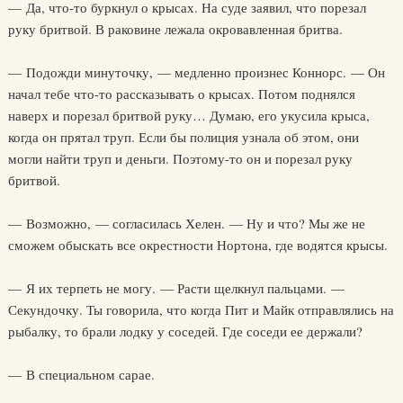
— Да, что-то буркнул о крысах. На суде заявил, что порезал
руку бритвой. В раковине лежала окровавленная бритва.
— Подожди минуточку, — медленно произнес Коннорс. — Он
начал тебе что-то рассказывать о крысах. Потом поднялся
наверх и порезал бритвой руку… Думаю, его укусила крыса,
когда он прятал труп. Если бы полиция узнала об этом, они
могли найти труп и деньги. Поэтому-то он и порезал руку
бритвой.
— Возможно, — согласилась Хелен. — Ну и что? Мы же не
сможем обыскать все окрестности Нортона, где водятся крысы.
— Я их терпеть не могу. — Расти щелкнул пальцами. —
Секундочку. Ты говорила, что когда Пит и Майк отправлялись на
рыбалку, то брали лодку у соседей. Где соседи ее держали?
— В специальном сарае.