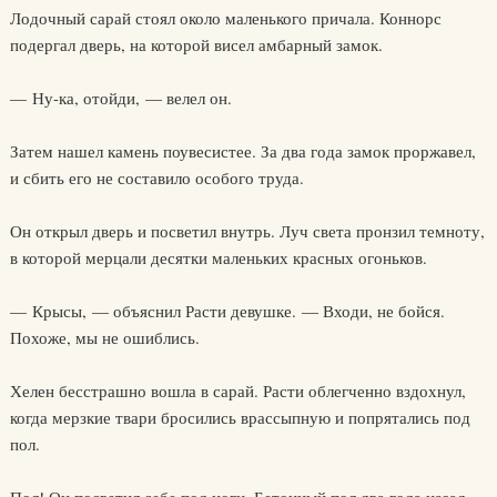
Лодочный сарай стоял около маленького причала. Коннорс
подергал дверь, на которой висел амбарный замок.
— Ну-ка, отойди, — велел он.
Затем нашел камень поувесистее. За два года замок проржавел,
и сбить его не составило особого труда.
Он открыл дверь и посветил внутрь. Луч света пронзил темноту,
в которой мерцали десятки маленьких красных огоньков.
— Крысы, — объяснил Расти девушке. — Входи, не бойся.
Похоже, мы не ошиблись.
Хелен бесстрашно вошла в сарай. Расти облегченно вздохнул,
когда мерзкие твари бросились врассыпную и попрятались под
пол.