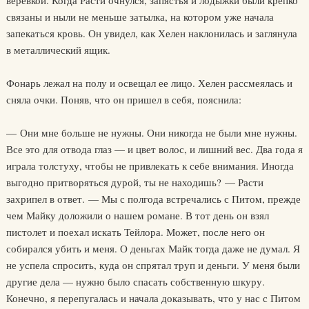
веревкой. Когда Расти очнулся, запястья и лодыжки были крепко
связаны и ныли не меньше затылка, на котором уже начала
запекаться кровь. Он увидел, как Хелен наклонилась и заглянула
в металлический ящик.
Фонарь лежал на полу и освещал ее лицо. Хелен рассмеялась и
сняла очки. Поняв, что он пришел в себя, пояснила:
— Они мне больше не нужны. Они никогда не были мне нужны.
Все это для отвода глаз — и цвет волос, и лишний вес. Два года я
играла толстуху, чтобы не привлекать к себе внимания. Иногда
выгодно притворяться дурой, ты не находишь? — Расти
захрипел в ответ. — Мы с полгода встречались с Питом, прежде
чем Майку доложили о нашем романе. В тот день он взял
пистолет и поехал искать Тейлора. Может, после него он
собирался убить и меня. О деньгах Майк тогда даже не думал. Я
не успела спросить, куда он спрятал труп и деньги. У меня были
другие дела — нужно было спасать собственную шкуру.
Конечно, я перепугалась и начала доказывать, что у нас с Питом