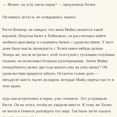
— Может, на углу около парка? — предложила Хелен.
Он кивнул, встал и, не оглядываясь, вышел.
Расти Коннорс не ожидал, что жена Майка окажется такой
коровой. Покупая билет в Хейнсвилл, он рассчитывал найти
знойную красавицу и соединить бизнес с удовольствием. У него
даже была мысль провернуть с Хелен какое-нибудь дельце.
Теперь же, после встречи с этой толстухой с тусклыми голубыми
глазами, он испытывал большое разочарование. Зачем Майку
понадобилось целых два года вешать ему на уши лапшу? Об
удовольствии придется забыть. Остается только дело —
пятьдесят шесть тысяч долларов, которые Майк спрятал где-то в
этих краях.
огда они встретились в парке, уже стемнело. Это устраивало
Расти. Он не хотел, чтобы их увидели вместе. К тому же Хелен
не могла в темноте разглядеть его лица. Так было легче сказать