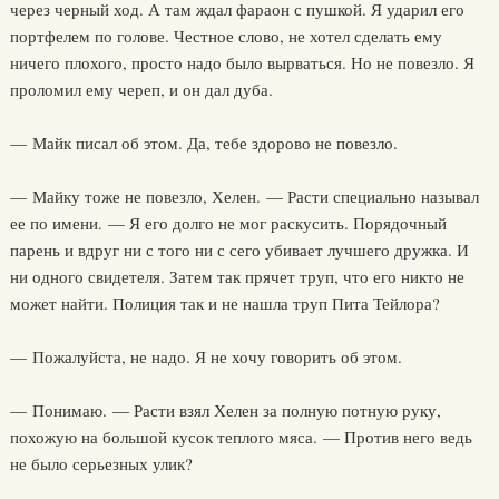
через черный ход. А там ждал фараон с пушкой. Я ударил его
портфелем по голове. Честное слово, не хотел сделать ему
ничего плохого, просто надо было вырваться. Но не повезло. Я
проломил ему череп, и он дал дуба.
— Майк писал об этом. Да, тебе здорово не повезло.
— Майку тоже не повезло, Хелен. — Расти специально называл
ее по имени. — Я его долго не мог раскусить. Порядочный
парень и вдруг ни с того ни с сего убивает лучшего дружка. И
ни одного свидетеля. Затем так прячет труп, что его никто не
может найти. Полиция так и не нашла труп Пита Тейлора?
— Пожалуйста, не надо. Я не хочу говорить об этом.
— Понимаю. — Расти взял Хелен за полную потную руку,
похожую на большой кусок теплого мяса. — Против него ведь
не было серьезных улик?