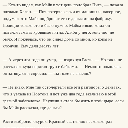
— Кто-то видел, как Майк в тот день подобрал Пита, — пожала
плечами Хелен. — Пит потерял ключи от машины и, наверное,
подумал, что Майк подбросит его с деньгами на фабрику.
Полиции только это и было нужно. Майка взяли, когда он
пытался замыть кровяные пятна. Алиби у него, конечно, не
было. Я поклялась, что он сидел дома со мной, но копы не
клюнули. Ему дали десять лет.
— А через два года он умер, — вздохнул Расти. — Но так и не
рассказал, куда спрятал труп с бабками. — Немного помолчав,
он затянулся и спросил: — Ты тоже не знаешь?
— Не знаю. Мне так осточертели все эти разговоры о деньгах,
что я уехала из Нортона и вот уже два года вкалываю в этой
грязной забегаловке. Неужели я стала бы жить в этой дыре, если
бы Майк рассказал, где деньги?
Расти выбросил окурок. Красный светлячок несколько раз