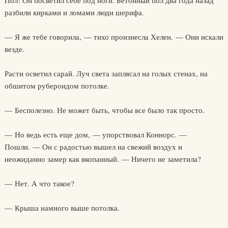
Пол! Он посветил себе под ноги. Бетонный пол два года назад
разбили кирками и ломами люди шерифа.
— Я же тебе говорила, — тихо произнесла Хелен. — Они искали
везде.
Расти осветил сарай. Луч света заплясал на голых стенах, на
обшитом рубероидом потолке.
— Бесполезно. Не может быть, чтобы все было так просто.
— Но ведь есть еще дом, — упорствовал Коннорс. —
Пошли. — Он с радостью вышел на свежий воздух и
неожиданно замер как вкопанный. — Ничего не заметила?
— Нет. А что такое?
— Крыша намного выше потолка.