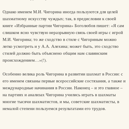
Однако именем М.И. Чигорина иногда пользуются для целей
шахматному искусству чуждых; так, в предисловии к своей
книге «Избранные партии Чигорина» Боголюбов пишет: «Я сам
слишком ясно чувствую неразрывную связь своей игры с игрой
М.И. Чигорина; то же сходство в стиле с Чигориным можно
легко усмотреть и у А.А. Алехина; может быть, это сходство
стилей должно быть объяснено общим нам славянским
происхождением…»(!).
Особенно велика роль Чигорина в развитии шахмат в России: с
его именем связаны первые всероссийские состязания, а также и
международные начинания в России. Наконец – и это главное –
на партиях и анализах Чигорина учились играть в шахматы
многие тысячи шахматистов, и мы, советские шахматисты, в
немалой степени пользуемся результатами его трудов.