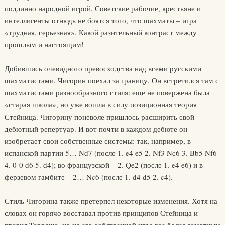
подлинно народной игрой. Советские рабочие, крестьяне и
интеллигенты отнюдь не боятся того, что шахматы – игра
«трудная, серьезная». Какой разительный контраст между
прошлым и настоящим!
Добившись очевидного превосходства над всеми русскими
шахматистами, Чигорин поехал за границу. Он встретился там с
шахматистами разнообразного стиля: еще не повержена была
«старая школа», но уже вошла в силу позиционная теория
Стейница. Чигорину поневоле пришлось расширить свой
дебютный репертуар. И вот почти в каждом дебюте он
изобретает свои собственные системы: так, например, в
испанской партии 5… Nd7 (после 1. e4 e5 2. Nf3 Nc6 3. Bb5 Nf6
4. 0-0 d6 5. d4); во французской – 2. Qe2 (после 1. e4 e6) и в
ферзевом гамбите – 2… Nc6 (после 1. d4 d5 2. c4).
Стиль Чигорина также претерпел некоторые изменения. Хотя на
словах он горячо восставал против принципов Стейница и
правил Тарраша, но на его собственной игpe все более заметным