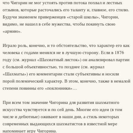
что Чигорин не мог устоять против потока похвал и лестных
отзывов, которые расточались его таланту и, главное, его стилю.
Будучи знаменем приверженцев «старой школы», Чигорин,
видимо, не нашел в себе мужества, чтобы покинуть свою
«армию».
Играло роль, конечно, и то обстоятельство, что характер его как
человека с годами менялся не в лучшую сторону. Если в 1876
году (см. журнал «Шахматный листок») он анализировал партии
с большой объективностью, то позднее (см. журнал
«Шахматы») его комментарии стали субъективны и носили
порой полемический характер. В этом, конечно, также в немалой
степени повинны его «поклонники»…
При всем том значение Чигорина для развития шахматного
искусства чувствуется и по сей день. Многие его идеи (в том
числе и дебютные) оживают в наши дни, а стиль некоторых
современных выдающихся шахматистов в известной мере
напоминает игру Чигорина.