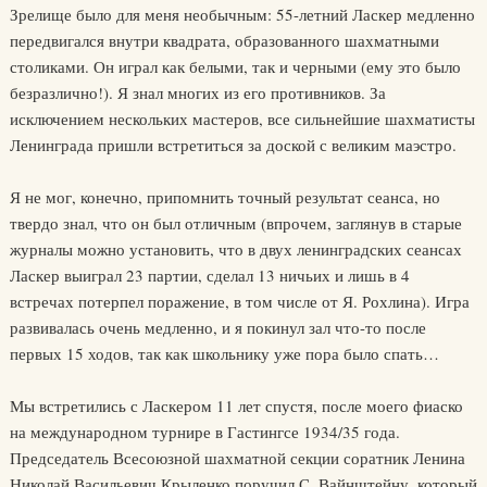
Зрелище было для меня необычным: 55-летний Ласкер медленно
передвигался внутри квадрата, образованного шахматными
столиками. Он играл как белыми, так и черными (ему это было
безразлично!). Я знал многих из его противников. За
исключением нескольких мастеров, все сильнейшие шахматисты
Ленинграда пришли встретиться за доской с великим маэстро.
Я не мог, конечно, припомнить точный результат сеанса, но
твердо знал, что он был отличным (впрочем, заглянув в старые
журналы можно установить, что в двух ленинградских сеансах
Ласкер выиграл 23 партии, сделал 13 ничьих и лишь в 4
встречах потерпел поражение, в том числе от Я. Рохлина). Игра
развивалась очень медленно, и я покинул зал что-то после
первых 15 ходов, так как школьнику уже пора было спать…
Мы встретились с Ласкером 11 лет спустя, после моего фиаско
на международном турнире в Гастингсе 1934/35 года.
Председатель Всесоюзной шахматной секции соратник Ленина
Николай Васильевич Крыленко поручил С. Вайнштейну, который