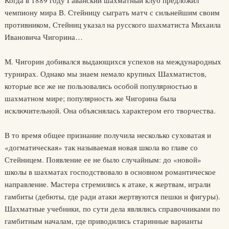
чемпиону мира В. Стейницу сыграть матч с сильнейшим своим
противником, Стейниц указал на русского шахматиста Михаила
Ивановича Чигорина…
М. Чигорин добивался выдающихся успехов на международных
турнирах. Однако мы знаем немало крупных Шахматистов,
которые все же не пользовались особой популярностью в
шахматном мире; популярность же Чигорина была
исключительной. Она объяснялась характером его творчества.
В то время общее признание получила несколько суховатая и
«догматическая» так называемая новая школа во главе со
Стейницем. Появление ее не было случайным: до «новой»
школы в шахматах господствовало в основном романтическое
направление. Мастера стремились к атаке, к жертвам, играли
гамбиты (дебюты, где ради атаки жертвуются пешки и фигуры).
Шахматные учебники, по сути дела являлись справочниками по
гамбитным началам, где приводились старинные варианты