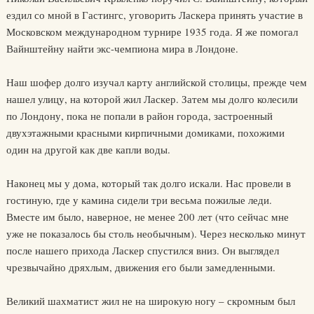
ездил со мной в Гастингс, уговорить Ласкера принять участие в
Московском международном турнире 1935 года. Я же помогал
Вайнштейну найти экс-чемпиона мира в Лондоне.
Наш шофер долго изучал карту английской столицы, прежде чем
нашел улицу, на которой жил Ласкер. Затем мы долго колесили
по Лондону, пока не попали в район города, застроенный
двухэтажными красными кирпичными домиками, похожими
один на другой как две капли воды.
Наконец мы у дома, который так долго искали. Нас провели в
гостиную, где у камина сидели три весьма пожилые леди.
Вместе им было, наверное, не менее 200 лет (что сейчас мне
уже не показалось бы столь необычным). Через несколько минут
после нашего прихода Ласкер спустился вниз. Он выглядел
чрезвычайно дряхлым, движения его были замедленными.
Великий шахматист жил не на широкую ногу – скромным был