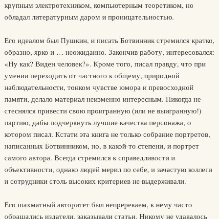
крупным электротехником, компьютерным теоретиком, но
обладал литературным даром и проницательностью.
Его идеалом был Пушкин, и писать Ботвинник стремился кратко,
образно, ярко и … неожиданно. Закончив работу, интересовался:
«Ну как? Виден человек?». Кроме того, писал правду, что при
умении переходить от частного к общему, природной
наблюдательности, тонком чувстве юмора и превосходной
памяти, делало материал неизменно интересным. Никогда не
стеснялся привести свою проигранную (или не выигранную!)
партию, дабы подчеркнуть лучшие качества персонажа, о
котором писал. Кстати эта книга не только собрание портретов,
написанных Ботвинником, но, в какой-то степени, и портрет
самого автора. Всегда стремился к справедливости и
объективности, однако людей мерил по себе, и зачастую коллеги
и сотрудники столь высоких критериев не выдерживали.
Его шахматный авторитет был непререкаем, к нему часто
обращались издатели, заказывали статьи. Никому не удавалось