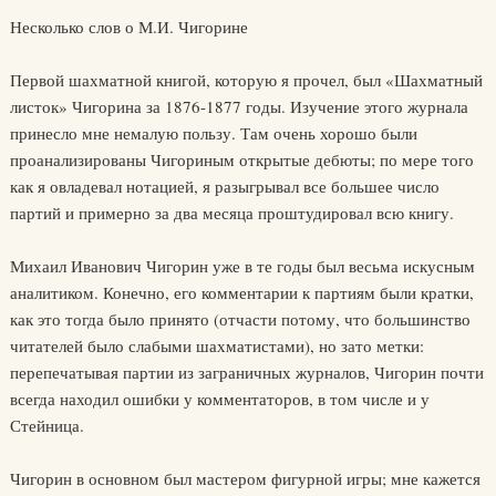
Несколько слов о М.И. Чигорине
Первой шахматной книгой, которую я прочел, был «Шахматный
листок» Чигорина за 1876-1877 годы. Изучение этого журнала
принесло мне немалую пользу. Там очень хорошо были
проанализированы Чигориным открытые дебюты; по мере того
как я овладевал нотацией, я разыгрывал все большее число
партий и примерно за два месяца проштудировал всю книгу.
Михаил Иванович Чигорин уже в те годы был весьма искусным
аналитиком. Конечно, его комментарии к партиям были кратки,
как это тогда было принято (отчасти потому, что большинство
читателей было слабыми шахматистами), но зато метки:
перепечатывая партии из заграничных журналов, Чигорин почти
всегда находил ошибки у комментаторов, в том числе и у
Стейница.
Чигорин в основном был мастером фигурной игры; мне кажется