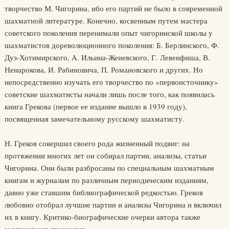
творчество М. Чигорина, ибо его партий не было в современной
шахматной литературе. Конечно, косвенным путем мастера
советского поколения перенимали опыт чигоринской школы у
шахматистов дореволюционного поколения: Б. Берлинского, Ф.
Дуз-Хотимирского, А. Ильина-Женевского, Г. Левенфиша, В.
Ненарокова, И. Рабиновича, П. Романовского и других. Но
непосредственно изучать его творчество по «первоисточнику»
советские шахматисты начали лишь после того, как появилась
книга Грекова (первое ее издание вышло в 1939 году),
посвященная замечательному русскому шахматисту.
Н. Греков совершил своего рода жизненный подвиг: на
протяжении многих лет он собирал партии, анализы, статьи
Чигорина. Они были разбросаны по специальным шахматным
книгам и журналам по различным периодическим изданиям,
давно уже ставшим библиографической редкостью. Греков
любовно отобрал лучшие партии и анализы Чигорина и включил
их в книгу. Критико-биографические очерки автора также
заслуживают признания.