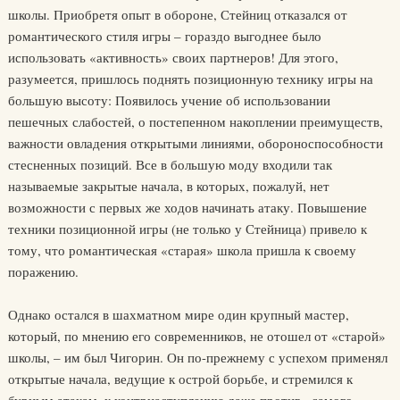
школы. Приобретя опыт в обороне, Стейниц отказался от
романтического стиля игры – гораздо выгоднее было
использовать «активность» своих партнеров! Для этого,
разумеется, пришлось поднять позиционную технику игры на
большую высоту: Появилось учение об использовании
пешечных слабостей, о постепенном накоплении преимуществ,
важности овладения открытыми линиями, обороноспособности
стесненных позиций. Все в большую моду входили так
называемые закрытые начала, в которых, пожалуй, нет
возможности с первых же ходов начинать атаку. Повышение
техники позиционной игры (не только у Стейница) привело к
тому, что романтическая «старая» школа пришла к своему
поражению.
Однако остался в шахматном мире один крупный мастер,
который, по мнению его современников, не отошел от «старой»
школы, – им был Чигорин. Он по-прежнему с успехом применял
открытые начала, ведущие к острой борьбе, и стремился к
бурным атакам, к контрнаступлению даже против «самого»