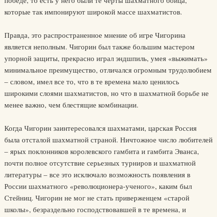
которые так импонируют широкой массе шахматистов.
Правда, это распространенное мнение об игре Чигорина
является неполным. Чигорин был также большим мастером
упорной защиты, прекрасно играл эндшпиль, умея «выжимать»
минимальное преимущество, отличался огромным трудолюбием
– словом, имел все то, что в те времена мало ценилось
широкими слоями шахматистов, но что в шахматной борьбе не
менее важно, чем блестящие комбинации.
Когда Чигорин заинтересовался шахматами, царская Россия
была отсталой шахматной страной. Ничтожное число любителей
– ярых поклонников королевского гамбита и гамбита Эванса,
почти полное отсутствие серьезных турниров и шахматной
литературы – все это исключало возможность появления в
России шахматного «революционера-ученого», каким был
Стейниц. Чигорин не мог не стать приверженцем «старой
школы», безраздельно господствовавшей в те времена, и