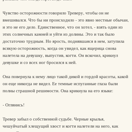
Чувство осторожности говорило Треверу, чтобы он не
вмешивался. Что бы ни происходило - это явно местные обычаи,
и это не его дело. Единственное, что он хотел, - взять один из
этих солнечных камней и уйти из долины. Это и так было
достаточно трудным. Но ярость, поднявшаяся в нем, затупила
всякую осторожность, когда он увидел, как ящерица снова
налетела на девушку, выпустив, когти. Он вскочил, крикнул
девушке и со всех ног бросился к ней.
Она повернула к нему лицо такой дикой и гордой красоты, какой
он еще никогда не видел. Ее темные испуганные глаза были
полны страшной решимости. Она крикнула на его языке:
- Оглянись!
Тревер забыл о собственной судьбе. Черные крылья,
чешуйчатый хлещущий хвост и когти налетели на него, как