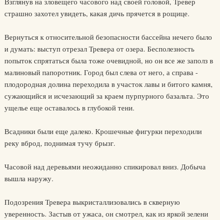
Взглянув на зловещего часового над своей головой, Тревер
страшно захотел увидеть, какая дичь прячется в рощице.
Вернуться к относительной безопасности бассейна нечего было
и думать: выступ отрезал Тревера от озера. Бесполезность
попыток спрятаться была тоже очевидной, но он все же заполз в
малиновый папоротник. Город был слева от него, а справа -
плодородная долина переходила в участок лавы и битого камня,
сужающийся и исчезающий за краем пурпурного базальта. Это
ущелье еще оставалось в глубокой тени.
Всадники были еще далеко. Крошечные фигурки переходили
реку вброд, поднимая тучу брызг.
Часовой над деревьями неожиданно спикировал вниз. Добыча
вышла наружу.
Подозрения Тревера выкристаллизовались в скверную
уверенность. Застыв от ужаса, он смотрел, как из яркой зелени