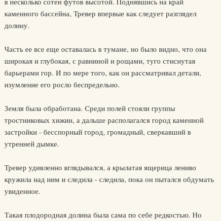
в несколько сотен футов высотой. Поднявшись на край
каменного бассейна, Тревер впервые как следует разглядел
долину.
Часть ее все еще оставалась в тумане, но было видно, что она
широкая и глубокая, с равниной и рощами, туго стиснутая
барьерами гор. И по мере того, как он рассматривал детали,
изумление его росло беспредельно.
Земля была обработана. Среди полей стояли группы
тростниковых хижин, а дальше располагался город каменной
застройки - бесспорный город, громадный, сверкавший в
утренней дымке.
Тревер удивленно вглядывался, а крылатая ящерица лениво
кружила над ним и следила - следила, пока он пытался обдумать
увиденное.
Такая плодородная долина была сама по себе редкостью. Но