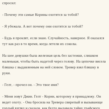
спросил:
- Почему эти самые Корины охотятся за тобой?
- Я убежала. А вот почему они охотятся за тобой?
- Будь я проклят, если знаю. Случайность, наверное. Я оказался
тут как раз в то время, когда летели их соколы.
На шее девушки была железная цель без застежки, слишком
маленькая, чтобы быть надетой через голову. На цепочке висела
бляшка с выдавленным на ней словом. Тревер взял бляшку в
руки.
- Гелт, - прочел он. - Это твое имя?
- Меня зовут Джин. Гелт - Корин, которому я принадлежу. Он
ведет охоту. - Она бросила на Тревера свирепый и вызывающе
гордый взгляд и сказала, как будто выдавала тайну графского