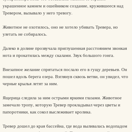
украшенное камнем и ошейником создание, кружившееся над
Тревером, вызывало у него тревогу.
Животное не охотилось, оно не хотело убивать Тревера, но
улетать не собиралось.
Далеко в долине прозвучала приглушенная расстоянием звонкая
нота и прокатилась между скалами. Звук большого гонга.
Внезапное желание спрятаться послало его в гущу деревьев. Он
пошел вдоль берега озера. Взглянув сквозь ветви, он увидел, что
черные крылья летят за ним.
Ящерица следила за ним острыми яркими глазами. Животное
замечало тропу, которую Тревер прокладывал через цветы и
папоротники, как сокол выслеживает кролика.
Тревер дошел до края бассейна, где вода выливалась водопадом