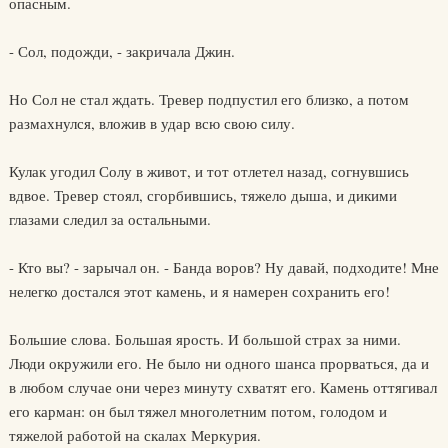
опасным.
- Сол, подожди, - закричала Джин.
Но Сол не стал ждать. Тревер подпустил его близко, а потом
размахнулся, вложив в удар всю свою силу.
Кулак угодил Солу в живот, и тот отлетел назад, согнувшись
вдвое. Тревер стоял, сгорбившись, тяжело дыша, и дикими
глазами следил за остальными.
- Кто вы? - зарычал он. - Банда воров? Ну давай, подходите! Мне
нелегко достался этот камень, и я намерен сохранить его!
Большие слова. Большая ярость. И большой страх за ними.
Люди окружили его. Не было ни одного шанса прорваться, да и
в любом случае они через минуту схватят его. Камень оттягивал
его карман: он был тяжел многолетним потом, голодом и
тяжелой работой на скалах Меркурия.