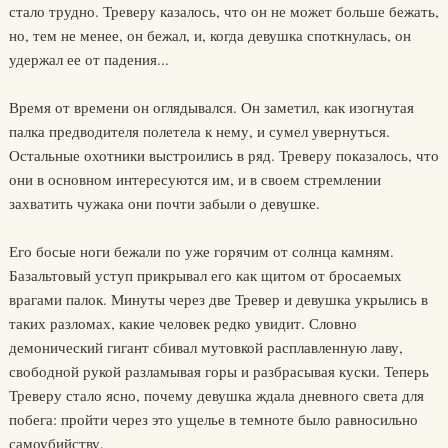
стало трудно. Треверу казалось, что он не может больше бежать,
но, тем не менее, он бежал, и, когда девушка споткнулась, он
удержал ее от падения...
Время от времени он оглядывался. Он заметил, как изогнутая
палка предводителя полетела к нему, и сумел увернуться.
Остальные охотники выстроились в ряд. Треверу показалось, что
они в основном интересуются им, и в своем стремлении
захватить чужака они почти забыли о девушке.
Его босые ноги бежали по уже горячим от солнца камням.
Базальтовый уступ прикрывал его как щитом от бросаемых
врагами палок. Минуты через две Тревер и девушка укрылись в
таких разломах, какие человек редко увидит. Словно
демонический гигант сбивал мутовкой расплавленную лаву,
свободной рукой разламывая горы и разбрасывая куски. Теперь
Треверу стало ясно, почему девушка ждала дневного света для
побега: пройти через это ущелье в темноте было равносильно
самоубийству.