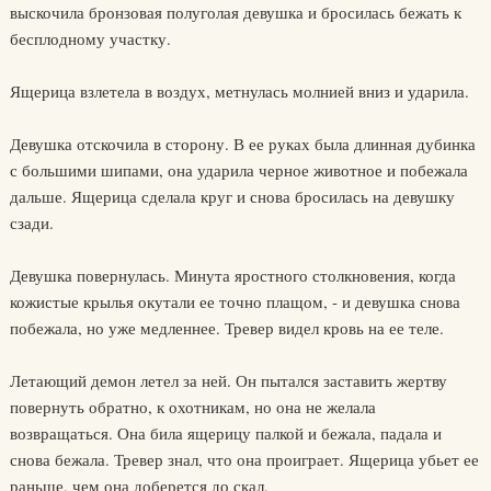
выскочила бронзовая полуголая девушка и бросилась бежать к
бесплодному участку.
Ящерица взлетела в воздух, метнулась молнией вниз и ударила.
Девушка отскочила в сторону. В ее руках была длинная дубинка
с большими шипами, она ударила черное животное и побежала
дальше. Ящерица сделала круг и снова бросилась на девушку
сзади.
Девушка повернулась. Минута яростного столкновения, когда
кожистые крылья окутали ее точно плащом, - и девушка снова
побежала, но уже медленнее. Тревер видел кровь на ее теле.
Летающий демон летел за ней. Он пытался заставить жертву
повернуть обратно, к охотникам, но она не желала
возвращаться. Она била ящерицу палкой и бежала, падала и
снова бежала. Тревер знал, что она проиграет. Ящерица убьет ее
раньше, чем она доберется до скал.