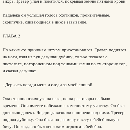
вихрь. Тревер упал и покатился, покрывая землю пятнами крови.
Издалека он услышал голоса охотников, пронзительные,
скрипучие, сливающиеся в дикое завывание.
ГЛАВА 2
По каким-то причинам штурм приостановился. Тревер поднялся
на ноги, взял из рук девушки дубину, только пожалел о
пистолете, похороненном под тоннами камня по ту сторону гор,
и сказал девушке:
- Держись позади меня и следи за моей спиной.
Она странно взглянула на него, но на разговоры не было
времени. Они вместе побежали к каменистому участку. Он был
довольно далеко. Ящерицы визжали и шипели над ними. Тревер
поднял дубинку. Она была по размеру и весу с бейсбольную
биту. Он когда-то был неплохим игроком в бейсбол.