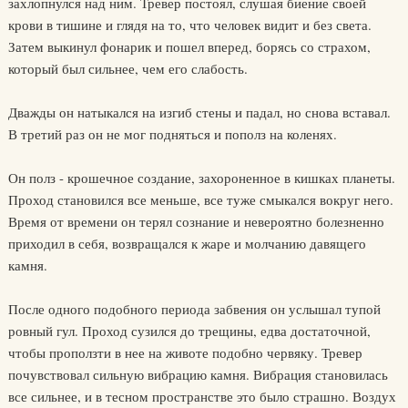
захлопнулся над ним. Тревер постоял, слушая биение своей
крови в тишине и глядя на то, что человек видит и без света.
Затем выкинул фонарик и пошел вперед, борясь со страхом,
который был сильнее, чем его слабость.
Дважды он натыкался на изгиб стены и падал, но снова вставал.
В третий раз он не мог подняться и пополз на коленях.
Он полз - крошечное создание, захороненное в кишках планеты.
Проход становился все меньше, все туже смыкался вокруг него.
Время от времени он терял сознание и невероятно болезненно
приходил в себя, возвращался к жаре и молчанию давящего
камня.
После одного подобного периода забвения он услышал тупой
ровный гул. Проход сузился до трещины, едва достаточной,
чтобы проползти в нее на животе подобно червяку. Тревер
почувствовал сильную вибрацию камня. Вибрация становилась
все сильнее, и в тесном пространстве это было страшно. Воздух