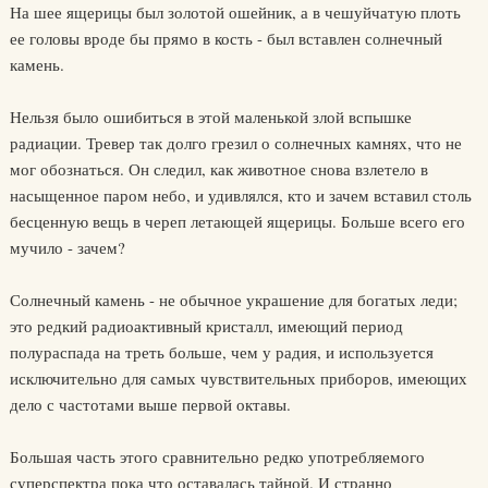
На шее ящерицы был золотой ошейник, а в чешуйчатую плоть
ее головы вроде бы прямо в кость - был вставлен солнечный
камень.
Нельзя было ошибиться в этой маленькой злой вспышке
радиации. Тревер так долго грезил о солнечных камнях, что не
мог обознаться. Он следил, как животное снова взлетело в
насыщенное паром небо, и удивлялся, кто и зачем вставил столь
бесценную вещь в череп летающей ящерицы. Больше всего его
мучило - зачем?
Солнечный камень - не обычное украшение для богатых леди;
это редкий радиоактивный кристалл, имеющий период
полураспада на треть больше, чем у радия, и используется
исключительно для самых чувствительных приборов, имеющих
дело с частотами выше первой октавы.
Большая часть этого сравнительно редко употребляемого
суперспектра пока что оставалась тайной. И странно