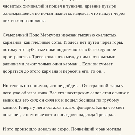
ядовитых химикалий и пошел в туннели, древние пузыри
охлаждавшейся по ночам планеты, надеясь, что найдет через
них выход из долины.
Сумеречный Пояс Меркурия изрезан тысячью скалистых
карманов, как пчелиные соты. И здесь нет путей через горы,
потому что зубчатые пики поднимаются в безвоздушное
пространство. Тревер знал, что между ним и открытыми
равнинами лежит только один карман... Если он сумеет
добраться до этого кармана и пересечь его, то он...
Но теперь он понимал, что не дойдет... От страшной жары у
него уже облезла кожа. Вес его шахтерских сапог стал слишком
велик для его сил; он снял их и пошел босиком по грубому
камню. Теперь у него остался только фонарик. Когда его свет
погаснет, с ним исчезнет и последняя надежда Тревера...
И это произошло довольно скоро. Полнейший мрак могилы