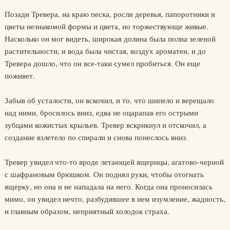
Позади Тревера, на краю песка, росли деревья, папоротники и
цветы незнакомой формы и цвета, но торжествующе живые.
Насколько он мог видеть, широкая долина была полна зеленой
растительности, и вода была чистая, воздух ароматен, и до
Тревера дошло, что он все-таки сумел пробиться. Он еще
поживет.
Забыв об усталости, он вскочил, и то, что шипело и верещало
над ними, бросилось вниз, едва не оцарапав его острыми
зубцами кожистых крыльев. Тревер вскрикнул и отскочил, а
создание взлетело по спирали и снова понеслось вниз.
Тревер увидел что-то вроде летающей ящерицы, агатово-черной
с шафрановым брюшком. Он поднял руки, чтобы отогнать
ящерку, но она и не нападала на него. Когда она проносилась
мимо, он увидел нечто, разбудившее в нем изумление, жадность,
и главным образом, неприятный холодок страха.