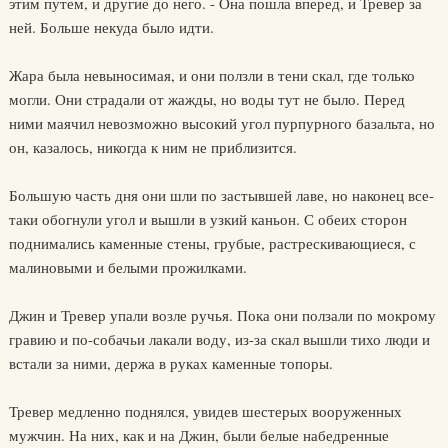
этим путем, и другие до него. - Она пошла вперед, и Тревер за
ней. Больше некуда было идти.
Жара была невыносимая, и они ползли в тени скал, где только
могли. Они страдали от жажды, но воды тут не было. Перед
ними маячил невозможно высокий угол пурпурного базальта, но
он, казалось, никогда к ним не приблизится.
Большую часть дня они шли по застывшей лаве, но наконец все-
таки обогнули угол и вышли в узкий каньон. С обеих сторон
поднимались каменные стены, грубые, растрескивающиеся, с
малиновыми и белыми прожилками.
Джин и Тревер упали возле ручья. Пока они ползали по мокрому
гравию и по-собачьи лакали воду, из-за скал вышли тихо люди и
встали за ними, держа в руках каменные топоры.
Тревер медленно поднялся, увидев шестерых вооруженных
мужчин. На них, как и на Джин, были белые набедренные