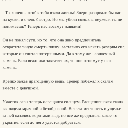
- Ты хочешь, чтобы тебя взяли живым! Звери разорвали бы нас
на куски, и очень быстро. Но мы убили соколов, неужели ты не
понимаешь? Теперь нас возьмут живыми!
Он не понял сути, но то, что она явно предпочитала
отвратительную смерть плену, заставило его искать резервы сил,
которые он считал потерянными. Да к тому же - солнечный
камень. Если всадники захватят их, то они отнимут у него
камень.
Крепко зажав драгоценную вещь, Тревер побежал к скалам
вместе с девушкой.
Участок лавы теперь освещался солнцем. Расщепившаяся скала
выглядела мрачной и безобразной. Вся эта местность и ущелье
за ней казались воротами в ад, но все же предлагала какое-то
укрытие, если до него удастся добраться.