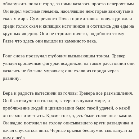
обнаружить поля и город за ними казалось просто невероятным.
Он видел местные племена, населявшие некоторые замкнутые в
скалах миры Сумеречного Пояса примитивные полулюди жили
среди голых скал и кипящих источников и охотились для еды на
крупных ящериц. Они не строили ничего, подобного этому.
Разве что здесь они вышли из каменного века.
Гонг снова прозвучал глубоким вызывающим тоном. Тревер
увидел крошечные фигурки всадников; на таком расстоянии они
казались не больше муравьев; они ехали из города через
равнину.
Вера и радость вытеснили из головы Тревера все размышления.
Он был измучен и голоден, затерян в чужом мире, и
приближение людей и цивилизации было такой удачей, о какой
он не мог и мечтать. Кроме того, здесь были солнечные камни.
Он жадно поглядел на голову описывавшего круги разведчика и
начал спускаться вниз. Черные крылья бесшумно скользнули за
ним с неба.