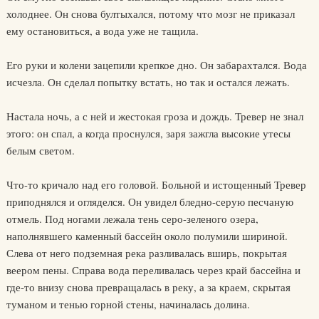
холоднее. Он снова бултыхался, потому что мозг не приказал
ему остановиться, а вода уже не тащила.
Его руки и колени зацепили крепкое дно. Он забарахтался. Вода
исчезла. Он сделал попытку встать, но так и остался лежать.
Настала ночь, а с ней и жестокая гроза и дождь. Тревер не знал
этого: он спал, а когда проснулся, заря зажгла высокие утесы
белым светом.
Что-то кричало над его головой. Больной и истощенный Тревер
приподнялся и огляделся. Он увидел бледно-серую песчаную
отмель. Под ногами лежала тень серо-зеленого озера,
наполнявшего каменный бассейн около полумили шириной.
Слева от него подземная река разливалась вширь, покрытая
веером пены. Справа вода переливалась через край бассейна и
где-то внизу снова превращалась в реку, а за краем, скрытая
туманом и тенью горной стены, начиналась долина.