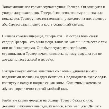
Топот мягких ног громко звучал в ушах Тревера. Он оглянулся и
увидел лица охотников. Теперь было ясно, почему они сначала
показались Треверу неестественными: у каждого из них в центре
лба был вставлен прямо в кость солнечный камень.
Сначала соколы-ящерицы, теперь эти... И острая боль сжала
сердце Тревера. Это были люди, такие же как он, но вместе с тем
они не были людьми. Они были чуждыми, злобными,
страшными, и Тревер начал понимать, почему девушка так не
хотела попасть живой в их руки.
Быстрые неутомимые животные со своими удивительными
всадниками неслись на двух беглецов. Предводитель взял с седла
изогнутую палку и поднял ее как копье. Солнечный камень во
лбу его горел точно третий злобный глаз.
Разбитые камни мерцали на солнце. Тревер бежал к ним;
девушка, бежавшая впереди, казалось, тоже мерцала. Дышать