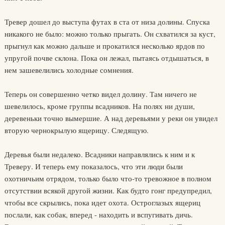
Тревер дошел до выступа футах в ста от низа долины. Спуска
никакого не было: можно только прыгать. Он схватился за куст,
прыгнул как можно дальше и прокатился несколько ярдов по
упругой почве склона. Пока он лежал, пытаясь отдышаться, в
нем зашевелились холодные сомнения.
Теперь он совершенно четко видел долину. Там ничего не
шевелилось, кроме группы всадников. На полях ни души,
деревеньки точно вымершие. А над деревьями у реки он увидел
вторую чернокрылую ящерицу. Следящую.
Деревья были недалеко. Всадники направлялись к ним и к
Треверу. И теперь ему показалось, что эти люди были
охотничьим отрядом, только было что-то тревожное в полном
отсутствии всякой другой жизни. Как будто гонг предупредил,
чтобы все скрылись, пока идет охота. Остроглазых ящериц
послали, как собак, вперед - находить и вспугивать дичь.