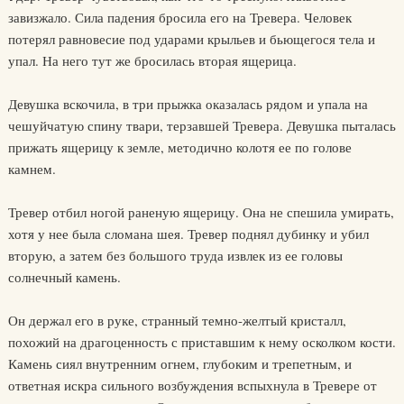
завизжало. Сила падения бросила его на Тревера. Человек
потерял равновесие под ударами крыльев и бьющегося тела и
упал. На него тут же бросилась вторая ящерица.
Девушка вскочила, в три прыжка оказалась рядом и упала на
чешуйчатую спину твари, терзавшей Тревера. Девушка пыталась
прижать ящерицу к земле, методично колотя ее по голове
камнем.
Тревер отбил ногой раненую ящерицу. Она не спешила умирать,
хотя у нее была сломана шея. Тревер поднял дубинку и убил
вторую, а затем без большого труда извлек из ее головы
солнечный камень.
Он держал его в руке, странный темно-желтый кристалл,
похожий на драгоценность с приставшим к нему осколком кости.
Камень сиял внутренним огнем, глубоким и трепетным, и
ответная искра сильного возбуждения вспыхнула в Тревере от