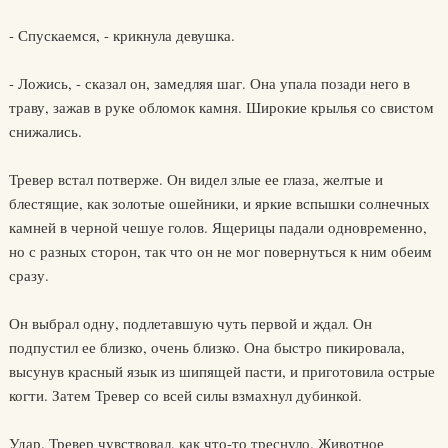
- Спускаемся, - крикнула девушка.
- Ложись, - сказал он, замедляя шаг. Она упала позади него в
траву, зажав в руке обломок камня. Широкие крылья со свистом
снижались.
Тревер встал потверже. Он видел злые ее глаза, желтые и
блестящие, как золотые ошейники, и яркие вспышки солнечных
камней в черной чешуе голов. Ящерицы падали одновременно,
но с разных сторон, так что он не мог повернуться к ним обеим
сразу.
Он выбрал одну, подлетавшую чуть первой и ждал. Он
подпустил ее близко, очень близко. Она быстро пикировала,
высунув красный язык из шипящей пасти, и приготовила острые
когти. Затем Тревер со всей силы взмахнул дубинкой.
Удар. Тревер чувствовал, как что-то треснуло. Животное