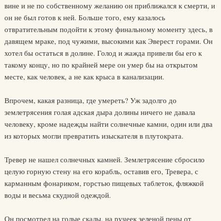
вине и не по собственному желанию он приближался к смерти, и
он не был готов к ней. Больше того, ему казалось
отвратительным подойти к этому финальному моменту здесь, в
давящем мраке, под чужими, высокими как Эверест горами. Он
хотел бы остаться в долине. Голод и жажда привели бы его к
такому концу, но по крайней мере он умер бы на открытом
месте, как человек, а не как крыса в канализации.
Впрочем, какая разница, где умереть? Уж задолго до
землетрясения голая адская дыра долины ничего не давала
человеку, кроме надежды найти солнечные камни, один или два
из которых могли превратить изыскателя в плутократа.
Тревер не нашел солнечных камней. Землетрясение сбросило
целую горную стену на его корабль, оставив его, Тревера, с
карманным фонариком, горстью пищевых таблеток, фляжкой
воды и весьма скудной одеждой.
Он посмотрел на голые скалы, на ручеек зеленой пены от