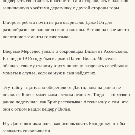
подвергать свою жизнь опасности. Они отправились в надежно
защищенную хребтами деревушку с другой стороны горы.
В дороге ребята почти не разговаривали. Даже Юп для
разнообразия не напрягал свои извилины. Встали на свое место
последние элементы головоломки.
Впервые Мерседес узнала о сокровищах Вильи от Ассенсьона.
Его дед в 1916 году был в армии Панчо Вильи. Мерседес
обещала своему старому другу поровну разделить серебряные
монеты в случае, если ее муж и сын найдут их.
Эту тайну тщательно оберегали от Дасти, пока на ранчо не
появился Брит с маленьким слепым осликом. Тогда — то хозяин
ранчо подслушал, как Брит рассказывал Ассенсьону о том, что
они с отцом нашли пещеру Вильи.
И у Дасти возникла идея, как использовать Блондинку, чтобы
завладеть сокровищами.