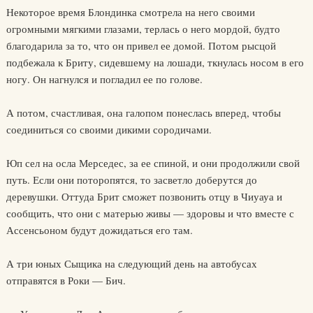
Некоторое время Блондинка смотрела на него своими
огромными мягкими глазами, терлась о него мордой, будто
благодарила за то, что он привел ее домой. Потом рысцой
подбежала к Бриту, сидевшему на лошади, ткнулась носом в его
ногу. Он нагнулся и погладил ее по голове.
А потом, счастливая, она галопом понеслась вперед, чтобы
соединиться со своими дикими сородичами.
Юп сел на осла Мерседес, за ее спиной, и они продолжили свой
путь. Если они поторопятся, то засветло доберутся до
деревушки. Оттуда Брит сможет позвонить отцу в Чиуауа и
сообщить, что они с матерью живы — здоровы и что вместе с
Ассенсьоном будут дожидаться его там.
А три юных Сыщика на следующий день на автобусах
отправятся в Роки — Бич.