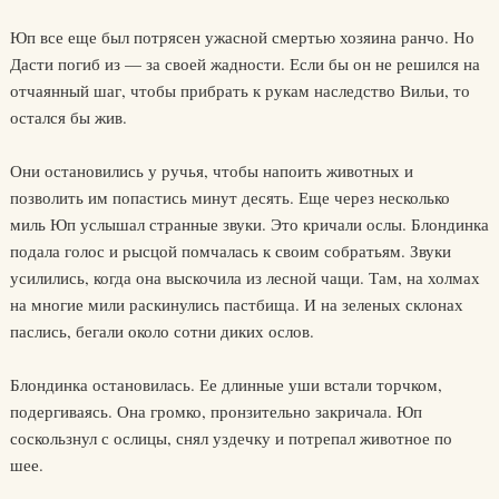
Юп все еще был потрясен ужасной смертью хозяина ранчо. Но
Дасти погиб из — за своей жадности. Если бы он не решился на
отчаянный шаг, чтобы прибрать к рукам наследство Вильи, то
остался бы жив.
Они остановились у ручья, чтобы напоить животных и
позволить им попастись минут десять. Еще через несколько
миль Юп услышал странные звуки. Это кричали ослы. Блондинка
подала голос и рысцой помчалась к своим собратьям. Звуки
усилились, когда она выскочила из лесной чащи. Там, на холмах
на многие мили раскинулись пастбища. И на зеленых склонах
паслись, бегали около сотни диких ослов.
Блондинка остановилась. Ее длинные уши встали торчком,
подергиваясь. Она громко, пронзительно закричала. Юп
соскользнул с ослицы, снял уздечку и потрепал животное по
шее.