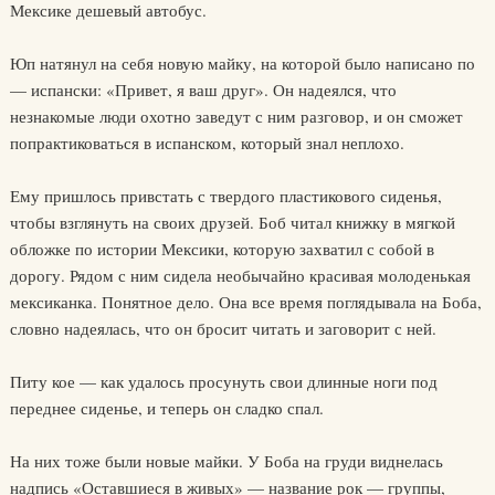
Мексике дешевый автобус.
Юп натянул на себя новую майку, на которой было написано по
— испански: «Привет, я ваш друг». Он надеялся, что
незнакомые люди охотно заведут с ним разговор, и он сможет
попрактиковаться в испанском, который знал неплохо.
Ему пришлось привстать с твердого пластикового сиденья,
чтобы взглянуть на своих друзей. Боб читал книжку в мягкой
обложке по истории Мексики, которую захватил с собой в
дорогу. Рядом с ним сидела необычайно красивая молоденькая
мексиканка. Понятное дело. Она все время поглядывала на Боба,
словно надеялась, что он бросит читать и заговорит с ней.
Питу кое — как удалось просунуть свои длинные ноги под
переднее сиденье, и теперь он сладко спал.
На них тоже были новые майки. У Боба на груди виднелась
надпись «Оставшиеся в живых» — название рок — группы,