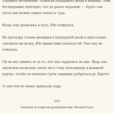
странное нетерпение. Помогая укладывать вещи в машину, Райс
беспрерывно повторял, что до ранчо недалеко — будто сам
хотел как можно скорее попасть туда.
Когда они тронулись в путь, Юп оглянулся.
На тротуаре стояла женщина в пурпурной шали и пристально
смотрела им вслед. Юп приветливо помахал ей. Она ему не
ответила.
Он не мог винить ее за то, что она сердилась на них. Ведь она
заплатила несколько тысяч песо тому мексиканцу в кожаной
куртке, чтобы он помешал трем сыщикам добраться до Ларето.
А они тем не менее приехали сюда.
2025
Связаться по вопросам размещения книг:
litrespru@ya.ru