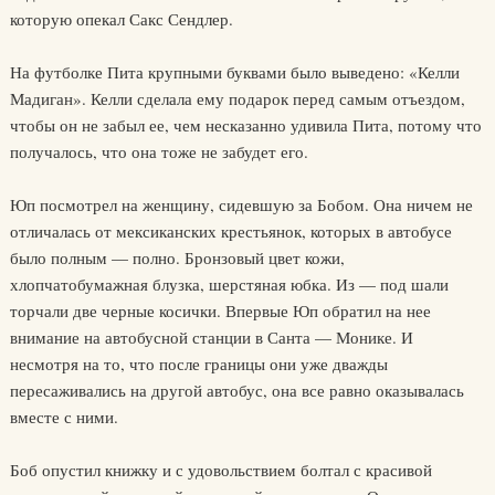
которую опекал Сакс Сендлер.
На футболке Пита крупными буквами было выведено: «Келли
Мадиган». Келли сделала ему подарок перед самым отъездом,
чтобы он не забыл ее, чем несказанно удивила Пита, потому что
получалось, что она тоже не забудет его.
Юп посмотрел на женщину, сидевшую за Бобом. Она ничем не
отличалась от мексиканских крестьянок, которых в автобусе
было полным — полно. Бронзовый цвет кожи,
хлопчатобумажная блузка, шерстяная юбка. Из — под шали
торчали две черные косички. Впервые Юп обратил на нее
внимание на автобусной станции в Санта — Монике. И
несмотря на то, что после границы они уже дважды
пересаживались на другой автобус, она все равно оказывалась
вместе с ними.
Боб опустил книжку и с удовольствием болтал с красивой