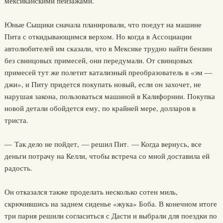
мексиканскими пейзажами.
Юные Сыщики сначала планировали, что поедут на машине
Пита с откидывающимся верхом. Но когда в Ассоциации
автолюбителей им сказали, что в Мексике трудно найти бензин
без свинцовых примесей, они передумали. От свинцовых
примесей тут же полетит катализный преобразователь в «эм —
джи», и Питу придется покупать новый, если он захочет, не
нарушая закона, пользоваться машиной в Калифорнии. Покупка
новой детали обойдется ему, по крайней мере, долларов в
триста.
— Так дело не пойдет, — решил Пит. — Когда вернусь, все
деньги потрачу на Келли, чтобы встреча со мной доставила ей
радость.
Он отказался также проделать несколько сотен миль,
скрючившись на заднем сиденье «жука» Боба. В конечном итоге
три парня решили согласиться с Дасти и выбрали для поездки по