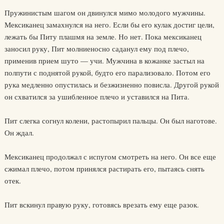
Пружинистым шагом он двинулся мимо молодого мужчины.
Мексиканец замахнулся на него. Если бы его кулак достиг цели,
лежать бы Питу плашмя на земле. Но нет. Пока мексиканец
заносил руку, Пит молниеносно саданул ему под плечо,
применив прием шуто — учи. Мужчина в кожанке застыл на
полпути с поднятой рукой, будто его парализовало. Потом его
рука медленно опустилась и безжизненно повисла. Другой рукой
он схватился за ушибленное плечо и уставился на Пита.
Пит слегка согнул колени, растопырил пальцы. Он был наготове.
Он ждал.
Мексиканец продолжал с испугом смотреть на него. Он все еще
сжимал плечо, потом принялся растирать его, пытаясь снять
отек.
Пит вскинул правую руку, готовясь врезать ему еще разок.