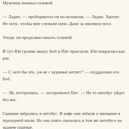
Мужчина покачал головой.
— Ладно, — пробормотал он по-испански. — Ладно. Хватит.
Не хочу, чтобы мне сломали шею. Даже за миллион песо.
Уходя, он продолжал качать головой.
И тут Юп громко икнул. Боб и Пит прыснули. Юп покраснел как
рак.
— С чего бы это, уж не с куриных котлет? — поддразнил его
Боб.
— Эй, поторопись, — заторопился Пит. — Не то автобус уйдет
без нас.
Сыщики забрались в автобус. В кафе они забыли о женщине в
пурпурной шали. Но она опять оказалась в том же автобусе на
заднем сиденье.