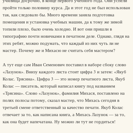
училища досрочно, в конце первого учебного года. Они успели
пройти только половину курса. Да и этот год не был использован
так, как следовало бы. Много времени заняла подготовка
помещения и установка учебных машин, да к тому же зимой
топили плохо, было очень холодно. И вот они пришли в
типографию почти новичками в печатном деле. Однако, глядя на
этих ребят, можно подумать, что каждый из них чуть ли не
мастер. Почему же и Михасю не считать себя мастером?
А тут еще сам Иван Семенович поставил в наборе сбоку слово
«Лазунок». Внизу каждого листа стоит цифра 3 и затем: «Якуб
Колас. Трясина». Цифра 3 — это номер печатного листа, Якуб
Колас — писатель, который написал книгу под названием
«Трясина». Слово «Лазунок», фамилия Михася, поставлено на
полях полосы потому, сказал мастер, что Михась сегодня в
третьей смене ответственный за качество печати. Якуб Колас
отвечает за то, как написана книга, а Михась Лазунок — за то,
как она будет напечатана. Ну можно ли тут не гордиться!