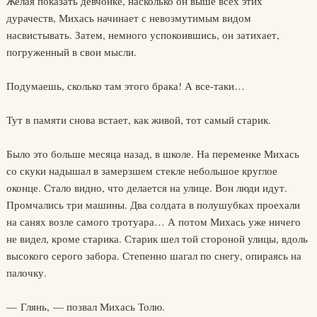
Желая показать девчонке, насколько он выше всех этих
дурачеств, Михась начинает с невозмутимым видом
насвистывать. Затем, немного успокоившись, он затихает,
погруженный в свои мысли.
Подумаешь, сколько там этого брака! А все-таки…
Тут в памяти снова встает, как живой, тот самый старик.
Было это больше месяца назад, в школе. На переменке Михась
со скуки надышал в замерзшем стекле небольшое круглое
оконце. Стало видно, что делается на улице. Вон люди идут.
Промчались три машины. Два солдата в полушубках проехали
на санях возле самого тротуара… А потом Михась уже ничего
не видел, кроме старика. Старик шел той стороной улицы, вдоль
высокого серого забора. Степенно шагал по снегу, опираясь на
палочку.
— Глянь, — позвал Михась Толю.