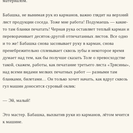
материалом.
Бабашка, не вынимая рук из карманов, важно глядит на верхний
лист продукции соседа. Тоже мне работа! Подумаешь — какие-
то там бланки печатать! Черная рука оставляет теплый карман и
переворачивает десяток-другой отпечатанных листов. Все одно
и то же! Бабашка снова засовывает руку в карман, снова
пренебрежительно сплевывает сквозь зубы и некоторое время
думает над тем, как бы получше сказать Толе о превосходстве
такой, скажем, работы, как печатание третьего листа «Трясины»,
над всеми видами мелких печатных работ — разными там
бланками, билетами… Он только хочет начать, как вдруг сквозь
гул машин доносится суровый оклик:
— Эй, малый!
Это мастер. Бабашка, выхватив руки из карманов, лётом мчится
к машине.