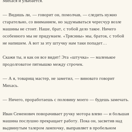
Михася и улыбается.
— Видишь ли, — говорит он, помолчав, — следить нужно
старательно, со вниманием, но задумываться чересчур возле
машины не стоит. Наше, брат, с тобой дело такое. Ничего
особенного мы не придумаем. «Трясины» мы, браток, с тобой
не напишем. А вот за эту штучку нам таки попадет…
Скажи ты, и как он все видит! Эта «штучка» — маленькое
продолговатое пятнышко между строчек.
— А я, товарищ мастер, не заметил, — виновато говорит
Михась.
— Ничего, проработаешь с половину моего — будешь замечать.
Иван Семенович поворачивает ручку мотора влево — и большая
машина послушно прекращает работу. Пока он, засветив над
выдвинутым талером лампочку, выправляет в пробельном