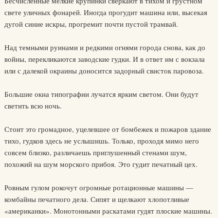
Бесчисленные мелкие крупинки сверкают в тихом и грустном
свете уличных фонарей. Иногда прогудит машина или, высекая
дугой синие искры, прогремит почти пустой трамвай.
Над темными руинами и редкими огнями города снова, как до
войны, перекликаются заводские гудки. И в ответ им с вокзала
или с далекой окраины доносится задорный свисток паровоза.
Большие окна типографии лучатся ярким светом. Они будут
светить всю ночь.
Стоит это громадное, уцелевшее от бомбежек и пожаров здание
тихо, гудков здесь не услышишь. Только, проходя мимо него
совсем близко, различаешь приглушенный стенами шум,
похожий на шум морского прибоя. Это гудит печатный цех.
Ровным гулом рокочут огромные ротационные машины —
комбайны печатного дела. Сипят и щелкают хлопотливые
«американки». Монотонными раскатами гудят плоские машины.