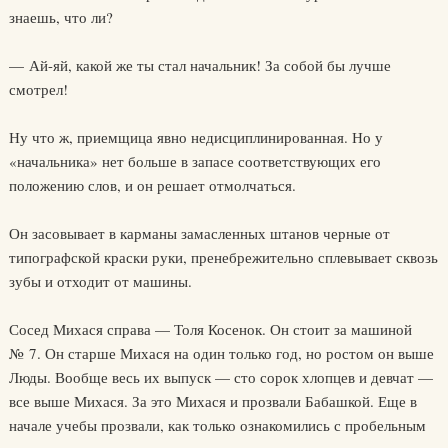
знаешь, что ли?
— Ай-яй, какой же ты стал начальник! За собой бы лучше
смотрел!
Ну что ж, приемщица явно недисциплинированная. Но у
«начальника» нет больше в запасе соответствующих его
положению слов, и он решает отмолчаться.
Он засовывает в карманы замасленных штанов черные от
типографской краски руки, пренебрежительно сплевывает сквозь
зубы и отходит от машины.
Сосед Михася справа — Толя Косенок. Он стоит за машиной
№ 7. Он старше Михася на один только год, но ростом он выше
Люды. Вообще весь их выпуск — сто сорок хлопцев и девчат —
все выше Михася. За это Михася и прозвали Бабашкой. Еще в
начале учебы прозвали, как только ознакомились с пробельным