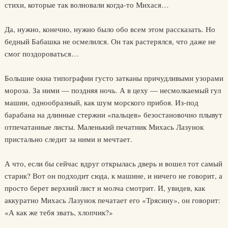
стихи, которые так волновали когда-то Михася…
Да, нужно, конечно, нужно было обо всем этом рассказать. Но
бедный Бабашка не осмелился. Он так растерялся, что даже не
смог поздороваться…
Большие окна типографии густо затканы причудливыми узорами
мороза. За ними — поздняя ночь. А в цеху — несмолкаемый гул
машин, однообразный, как шум морского прибоя. Из-под
барабана на длинные стержни «пальцев» безостановочно плывут
отпечатанные листы. Маленький печатник Михась Лазунок
пристально следит за ними и мечтает.
А что, если бы сейчас вдруг открылась дверь и вошел тот самый
старик? Вот он подходит сюда, к машине, и ничего не говорит, а
просто берет верхний лист и молча смотрит. И, увидев, как
аккуратно Михась Лазунок печатает его «Трясину», он говорит:
«А как же тебя звать, хлопчик?»