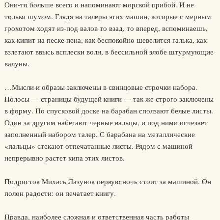
Они-то больше всего и напоминают морской прибой. И не
только шумом. Глядя на талеры этих машин, которые с мерным
грохотом ходят из-под валов то взад, то вперед, вспоминаешь,
как кипит на песке пена, как беспокойно шевелится галька, как
взлетают ввысь всплески волн, в бессильной злобе штурмующие
валуны.
…Мысли и образы заключены в свинцовые строчки набора.
Полосы — страницы будущей книги — так же строго заключены
в форму. По спусковой доске на барабан сползают белые листы.
Один за другим набегают черные вальцы, и под ними исчезает
заполненный набором талер. С барабана на металлические
«пальцы» стекают отпечатанные листы. Рядом с машиной
непрерывно растет кипа этих листов.
Подросток Михась Лазунок первую ночь стоит за машиной. Он
полон радости: он печатает книгу.
Правда, наиболее сложная и ответственная часть работы