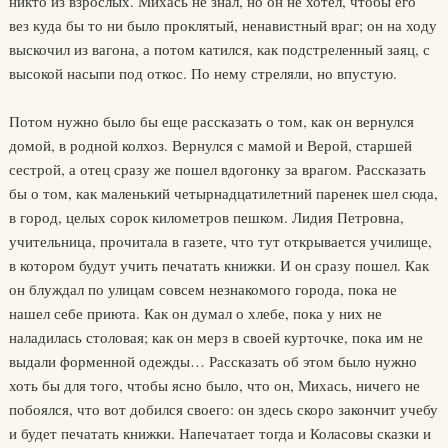
никто из взрослых. Михась не знал, но он не хотел, чтобы его
вез куда бы то ни было проклятый, ненавистный враг; он на ходу
выскочил из вагона, а потом катился, как подстреленный заяц, с
высокой насыпи под откос. По нему стреляли, но впустую.
Потом нужно было бы еще рассказать о том, как он вернулся
домой, в родной колхоз. Вернулся с мамой и Верой, старшей
сестрой, а отец сразу же пошел вдогонку за врагом. Рассказать
бы о том, как маленький четырнадцатилетний паренек шел сюда,
в город, целых сорок километров пешком. Лидия Петровна,
учительница, прочитала в газете, что тут открывается училище,
в котором будут учить печатать книжки. И он сразу пошел. Как
он блуждал по улицам совсем незнакомого города, пока не
нашел себе приюта. Как он думал о хлебе, пока у них не
наладилась столовая; как он мерз в своей курточке, пока им не
выдали форменной одежды… Рассказать об этом было нужно
хоть бы для того, чтобы ясно было, что он, Михась, ничего не
побоялся, что вот добился своего: он здесь скоро закончит учебу
и будет печатать книжки. Напечатает тогда и Коласовы сказки и