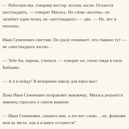
— Работаем мы, товарищ мастер, восемь часов. Остается
шестнадцать, — говорит Михась. На слове «восемь» он
загибает один палец, на «шестнадцать» — два. — Ну, вот и
читаешь.
Иван Семенович сметлив. Он сразу понимает, что главное тут —
не «шестнадцать часов»…
— Тебе бы, парень, учиться, — говорит он, тепло глядя в глаза
Бабашке.
— А я и пойду! В вечернюю школу для взрослых!
Пока Иван Семенович поправляет выключку, Михась решается
наконец спросить о самом важном:
— Иван Семенович, скажите мне, а это вот слово… ну, фамилия
моя на листе, она и в книге останется?