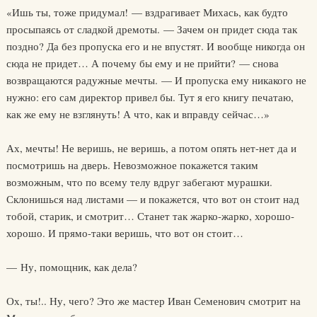
«Ишь ты, тоже придумал! — вздрагивает Михась, как будто
просыпаясь от сладкой дремоты. — Зачем он придет сюда так
поздно? Да без пропуска его и не впустят. И вообще никогда он
сюда не придет… А почему бы ему и не прийти? — снова
возвращаются радужные мечты. — И пропуска ему никакого не
нужно: его сам директор привел бы. Тут я его книгу печатаю,
как же ему не взглянуть! А что, как и вправду сейчас…»
Ах, мечты! Не веришь, не веришь, а потом опять нет-нет да и
посмотришь на дверь. Невозможное покажется таким
возможным, что по всему телу вдруг забегают мурашки.
Склонишься над листами — и покажется, что вот он стоит над
тобой, старик, и смотрит… Станет так жарко-жарко, хорошо-
хорошо. И прямо-таки веришь, что вот он стоит…
— Ну, помощник, как дела?
Ох, ты!.. Ну, чего? Это же мастер Иван Семенович смотрит на