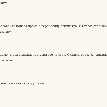
кнул:
олова его попала прямо в переносицу психиатра, и тот отъехал наз
 кивнул:
ик» и два стакана, поставил все на стол. Схватил врача за лацканы
озь зубы:
один стакан психиатру, сказал: