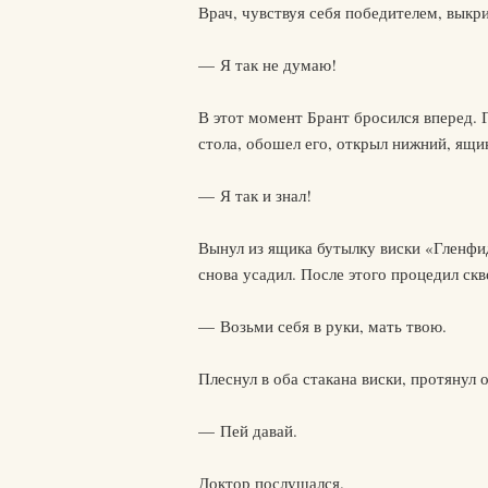
Врач, чувствуя себя победителем, выкри
— Я так не думаю!
В этот момент Брант бросился вперед. Г
стола, обошел его, открыл нижний, ящик
— Я так и знал!
Вынул из ящика бутылку виски «Гленфидд
снова усадил. После этого процедил скв
— Возьми себя в руки, мать твою.
Плеснул в оба стакана виски, протянул 
— Пей давай.
Доктор послушался.