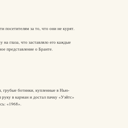
 посетителям за то, что они не курят.
 на глаза, что заставляло его каждые
ное представление о Бранте.
, грубые ботинки, купленные в Нью-
л руку в карман и достал пачку «Уэйтс»
сь: «1968».