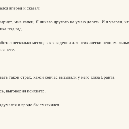
ался вперед и сказал:
ырнут, мне капец. Я ничего другого не умею делать. И я уверен, ч
нка под зад.
аботал несколько месяцев в заведении для психически ненормальных
планете.
ать такой страх, какой сейчас вызывали у него глаза Бранта.
, выговорил психиатр.
адумался и вроде бы смягчился.