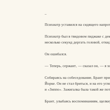
_
Психиатр уставился на сидящего напрот
Психиатр был в твидовом пиджаке с дек
несколько секунд дергать головой, отки
Он ошибался.
— Теперь, сержант, — сказал он, — я х
Собираясь на собеседование, Брант пр
Йорке. Он не стал бриться, и на его уг
и «Зиппо». Зажигалка была такой же пот
Брант, улыбаясь воспоминаниям, щелкну