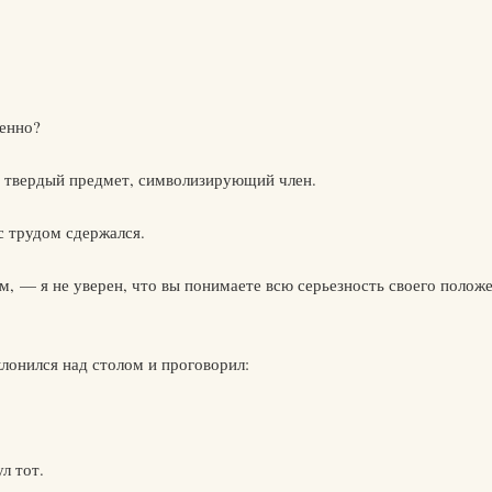
менно?
х твердый предмет, символизирующий член.
с трудом сдержался.
 — я не уверен, что вы понимаете всю серьезность своего положен
склонился над столом и проговорил:
л тот.