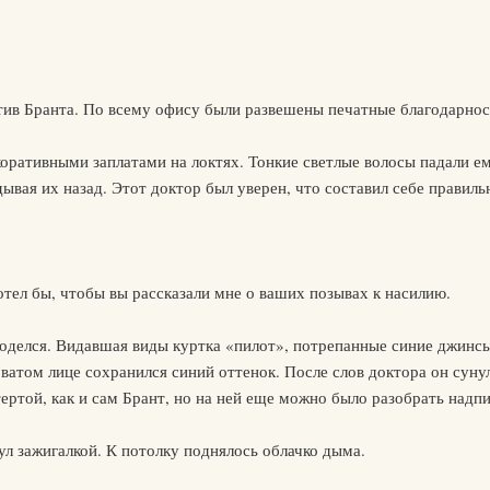
ив Бранта. По всему офису были развешены печатные благодарности
оративными заплатами на локтях. Тонкие светлые волосы падали ему
дывая их назад. Этот доктор был уверен, что составил себе правиль
отел бы, чтобы вы рассказали мне о ваших позывах к насилию.
иоделся. Видавшая виды куртка «пилот», потрепанные синие джинсы
ловатом лице сохранился синий оттенок. После слов доктора он суну
ертой, как и сам Брант, но на ней еще можно было разобрать надпи
л зажигалкой. К потолку поднялось облачко дыма.