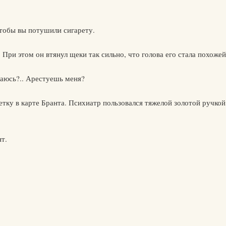
тобы вы потушили сигарету.
 При этом он втянул щеки так сильно, что голова его стала похожей
шаюсь?.. Арестуешь меня?
етку в карте Бранта. Психиатр пользовался тяжелой золотой ручко
т.