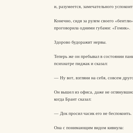
и, разумеется, замечательного успокои
Конечно, сидя за рулем своего «бентли
проговорила одними губами: «Гомик».
Здорово будоражит нервы.
Теперь же он пребывал в состоянии пани
психиатре пиджак и сказал:
— Ну вот, взгляни на себя, совсем друг
Он вышел из офиса, даже не оглянувшис
когда Брант сказал:
— Док просил часик его не беспокоить.
Она с понимающим видом кивнула: