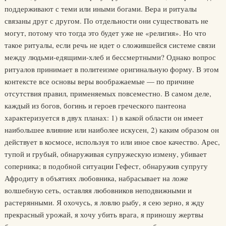
поддерживают с теми или иными богами. Вера и ритуалы
связаны друг с другом. По отдельности они существовать не
могут, потому что тогда это будет уже не «религия». Но что
такое ритуалы, если речь не идет о сложившейся системе связи
между людьми-едящими-хлеб и бессмертными? Однако вопрос
ритуалов принимает в политеизме оригинальную форму. В этом
контексте все основы веры воображаемые — по причине
отсутствия правил, применяемых повсеместно. В самом деле,
каждый из богов, богинь и героев греческого пантеона
характеризуется в двух планах: 1) в какой области он имеет
наибольшее влияние или наиболее искусен, 2) каким образом он
действует в космосе, используя то или иное свое качество. Арес,
тупой и грубый, обнаруживая супружескую измену, убивает
соперника; в подобной ситуации Гефест, обнаружив супругу
Афродиту в объятиях любовника, набрасывает на ложе
волшебную сеть, оставляя любовников неподвижными и
растерянными. Я охочусь, я ловлю рыбу, я сею зерно, я жду
прекрасный урожай, я хочу убить врага, я приношу жертвы