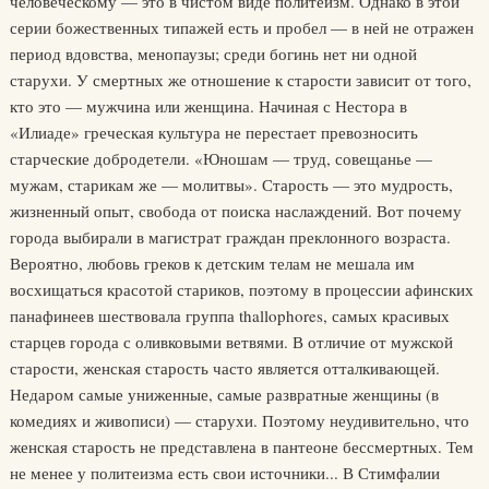
человеческому — это в чистом виде политеизм. Однако в этой
серии божественных типажей есть и пробел — в ней не отражен
период вдовства, менопаузы; среди богинь нет ни одной
старухи. У смертных же отношение к старости зависит от того,
кто это — мужчина или женщина. Начиная с Нестора в
«Илиаде» греческая культура не перестает превозносить
старческие добродетели. «Юношам — труд, совещанье —
мужам, старикам же — молитвы». Старость — это мудрость,
жизненный опыт, свобода от поиска наслаждений. Вот почему
города выбирали в магистрат граждан преклонного возраста.
Вероятно, любовь греков к детским телам не мешала им
восхищаться красотой стариков, поэтому в процессии афинских
панафинеев шествовала группа thallophores, самых красивых
старцев города с оливковыми ветвями. В отличие от мужской
старости, женская старость часто является отталкивающей.
Недаром самые униженные, самые развратные женщины (в
комедиях и живописи) — старухи. Поэтому неудивительно, что
женская старость не представлена в пантеоне бессмертных. Тем
не менее у политеизма есть свои источники... В Стимфалии