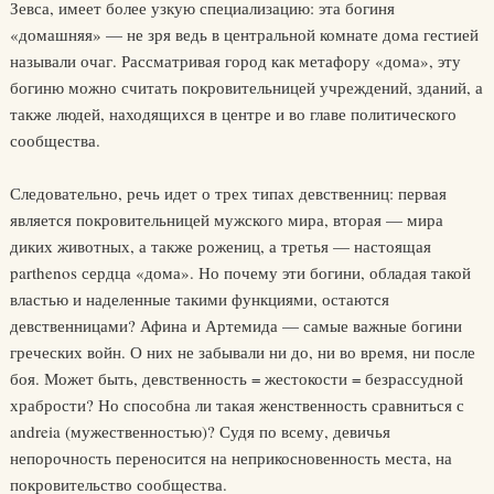
Зевса, имеет более узкую специализацию: эта богиня
«домашняя» — не зря ведь в центральной комнате дома гестией
называли очаг. Рассматривая город как метафору «дома», эту
богиню можно считать покровительницей учреждений, зданий, а
также людей, находящихся в центре и во главе политического
сообщества.
Следовательно, речь идет о трех типах девственниц: первая
является покровительницей мужского мира, вторая — мира
диких животных, а также рожениц, а третья — настоящая
parthenos сердца «дома». Но почему эти богини, обладая такой
властью и наделенные такими функциями, остаются
девственницами? Афина и Артемида — самые важные богини
греческих войн. О них не забывали ни до, ни во время, ни после
боя. Может быть, девственность = жестокости = безрассудной
храбрости? Но способна ли такая женственность сравниться с
andreia (мужественностью)? Судя по всему, девичья
непорочность переносится на неприкосновенность места, на
покровительство сообщества.