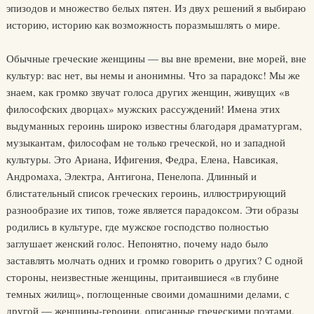
эпизодов и множество белых пятен. Из двух решений я выбираю
историю, историю как возможность поразмышлять о мире.
Обычные греческие женщины — вы вне времени, вне морей, вне
культур: вас нет, вы немы и анонимны. Что за парадокс! Мы же
знаем, как громко звучат голоса других женщин, живущих «в
философских дворцах» мужских рассуждений! Имена этих
выдуманных героинь широко известны благодаря драматургам,
музыкантам, философам не только греческой, но и западной
культуры. Это Ариана, Ифигения, Федра, Елена, Навсикая,
Андромаха, Электра, Антигона, Пенелопа. Длинный и
блистательный список греческих героинь, иллюстрирующий
разнообразие их типов, тоже является парадоксом. Эти образы
родились в культуре, где мужское господство полностью
заглушает женский голос. Непонятно, почему надо было
заставлять молчать одних и громко говорить о других? С одной
стороны, неизвестные женщины, притаившиеся «в глубине
темных жилищ», поглощенные своими домашними делами, с
другой — женщины-героини, описанные греческими поэтами,