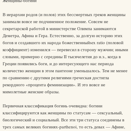
Женщины-богини
В иерархии родов (и полов) этих бессмертных греков женщины
занимали вовсе не подчиненное положение. Совсем не
секретарской работой в министерстве Олимпа занимаются
Деметра, Афина и Гера. Естественно, за долгую историю этих
богов и создавшего их народа божественныйsex ratio (половой
коэффициент) изменился — перевесил в сторону мужчин; иными
словами, примерно с середины II тысячелетия до н.э., когда в
Греции появились боги, и до интересующего нас периода
количество женщин в этом пантеоне уменьшалось. Тем не менее
по сравнению с другими религиями греческая достигла
рекордного «процента феминизации». И это вовсе не
мимолетные женские образы.
Первичная классификация богинь очевидна: богини
классифицируются как женщины по статусам — сексуальный,
биологический и социальный. Все эти три статуса соединены в
трех самых великих богинях-parthenoi, то есть девах — Афине,