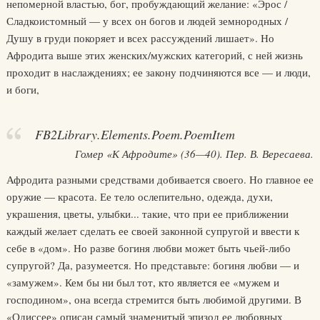
непомерной властью, бог, пробуждающий желание: «Эрос /
Сладкоистомный — у всех он богов и людей земнородных /
Душу в груди покоряет и всех рассуждений лишает». Но
Афродита выше этих женских/мужских категорий, с ней жизнь
проходит в наслаждениях; ее закону подчиняются все — и люди,
и боги,
FB2Library.Elements.Poem.PoemItem
Гомер «К Афродите» (36—40). Пер. В. Вересаева.
Афродита разными средствами добивается своего. Но главное ее
оружие — красота. Ее тело ослепительно, одежда, духи,
украшения, цветы, улыбки... такие, что при ее приближении
каждый желает сделать ее своей законной супругой и ввести к
себе в «дом». Но разве богиня любви может быть чьей-либо
супругой? Да, разумеется. Но представьте: богиня любви — и
«замужем». Кем бы ни был тот, кто является ее «мужем и
господином», она всегда стремится быть любимой другими. В
«Одиссее» описан самый знаменитый эпизод ее любовных