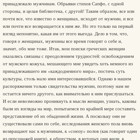
принадлежало мужчинам. Обрывки стихов Сапфо, с одной
стороны, и целая библиотека, с другой! Таким образом, все или
почти все, что известно о женщинах, исходит от мужчин, и все
или почти все возвращается к ним же. Но это только на первый
взгляд непонятно, какая им от этого выгода. Дело в том, что,
говоря о женщинах, мужчины все время говорят о себе и,
значит, обо мне тоже. Итак, мои поиски греческих женщин
оказались связаны с преодолением трудностей: освобождением
от мужского кожуха, мешающего мне увидеть хоть немного из
принадлежавшего им «каждодневного мира», постичь суть
культуры, столь мало ими интересовавшейся. Однако в нашем
распоряжении только свидетельства мужчин, поэтому нам не
остается ничего другого, как внимательно к ним прислушаться.
И если невозможно проникнуть в мысли женщин, узнать, каковы
были их взгляды на мир, попытаемся по крайней мере составить
представление об их обыденной жизни. А поскольку они не
существовали сами по себе, исследования женского пола вновь
возвращают нас к мужчинам, к «союзу» полов (как говорит один
из персонажей книги), к обществам, в которых они жили, к