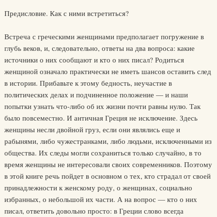
Предисловие. Как с ними встретиться?
Встреча с греческими женщинами предполагает погружение в
глубь веков, и, следовательно, ответы на два вопроса: какие
источники о них сообщают и кто о них писал? Родиться
женщиной означало практически не иметь шансов оставить след
в истории. Прибавьте к этому бедность, неучастие в
политических делах и подчиненное положение — и наши
попытки узнать что-либо об их жизни почти равны нулю. Так
было повсеместно. И античная Греция не исключение. Здесь
женщины несли двойной груз, если они являлись еще и
рабынями, либо чужестранками, либо людьми, исключенными из
общества. Их следы могли сохраниться только случайно, в то
время женщины не интересовали своих современников. Поэтому
в этой книге речь пойдет в основном о тех, кто страдал от своей
принадлежности к женскому роду, о женщинах, социально
избранных, о небольшой их части. А на вопрос — кто о них
писал, ответить довольно просто: в Греции слово всегда