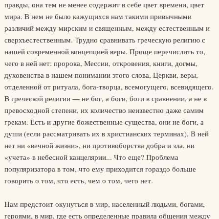
правды, она тем не менее содержит в себе цвет времени, цвет
мира. В нем не было кажущихся нам такими привычными
различий между мирским и священным, между естественным и
сверхъестественным. Трудно сравнивать греческую религию с
нашей современной концепцией веры. Проще перечислить то,
чего в ней нет: пророка, Мессии, откровения, книги, догмы,
духовенства в нашем понимании этого слова, Церкви, веры,
отделенной от ритуала, бога-творца, всемогущего, всевидящего.
В греческой религии — не бог, а боги, боги в сравнении, а не в
превосходной степени, их количество неизвестно даже самим
грекам. Есть и другие божественные существа, они не боги, а
души (если рассматривать их в христианских терминах). В ней
нет ни «вечной жизни», ни противоборства добра и зла, ни
«учета» в небесной канцелярии... Что еще? Проблема
популяризатора в том, что ему приходится гораздо больше
говорить о том, что есть, чем о том, чего нет.
Нам предстоит окунуться в мир, населенный людьми, богами,
героями, в мир, где есть определенные правила общения между