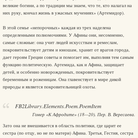
великие богини, а по традиции мы знаем, что те, кто налагал на
них руку, кончал жизнь в ужасных мучениях» (Артемидор).
В этой семье «непорочных» каждая из трех наделена
определенными полномочиями. У Афины они, несомненно,
самые сложные: она учит людей искусствам и ремеслам,
покровительствует детям и юношам, хранит от врагов города,
дает героям Греции советы и помогает им, выполняя тем самым
функцию политическую. Артемида, как и Афина, защищает
детей, и особенно новорожденных, покровительствует
беременным и роженицам. Она главенствует в мире дикой
природы и является покровительницей охоты.
FB2Library.Elements.Poem.PoemItem
Гомер «К Афродите» (18—20). Пер. В. Вересаева.
Зато она не вмешивается в область политики, где царит ее
сестра (по отцу, но не по матери) Афина. Третья, Гестия, сестра