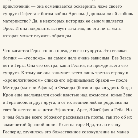
приключений — она осмеливается осквернить ложе своего
супруга Гефеста с богом войны Аресом. Даровала ли ей любовь
материнство? Да, в некоторых историях ее сыном является
Эрос. И она покровительствует зачатию, но это не та мать,
которая может служить образцом.
Что касается Геры, то она прежде всего супруга. Эта великая
богиня — «госпожа», на самом деле очень зависима. Без Зевса
нет и Геры. Она его сестра, как и Гестия, но прежде всего его
супруга. К тому же она занимает всего лишь третью строку в
«хронологическом» списке его официальных браков — после
Метиды (матери Афины) и Фемиды (богини правосудия). Когда
Крон еще наслаждался своей властью над космосом, юные Зевс
и Гера любили друг друга, и от их вешней любви родились на
свет божественные дети: Эфаистос, Арес, Эйлейфия и Геба. Но
о чем больше всего обожают рассказывать поэты, так это об их
знаменитой брачной ночи. То ли на горе Ида, то ли в саду
Гесперид случилось это божественное совокупление на манер