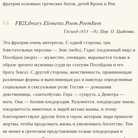
фратрии основных греческих богов, детей Крона и Реи.
FB2Library.Elements.Poem.PoemItem
Гесиод (453 —8). Пер. О. Цыбенко.
Эта фратрия очень интересна. С одной стороны, три
блистательных персоны — Зевс (небо), Гадес (подземный мир) и
Посейдон (море) — мужество, очевидно, выражается только в
образе зрелого мужчины (судя по статуям Посейдона и его
брата Зевса). С другой стороны, женственность, принимающая
различные формы и выполняющая раз и навсегда определенные
социальные и сексуальные роли: Гестия — домашняя
девственница, «златообутая» Гера — супруга, а Деметра —
мать. Она — богиня плодородия. Разумеется, плодородие земли,
плодовитость животных и людей весьма важны, и этому
благоприятствуют другие боги и герои, которым люди приносят
жертвы, чтобы продолжать жизнь и увеличивать богатство. Тем
не менее в греческом представлении только плодородная и