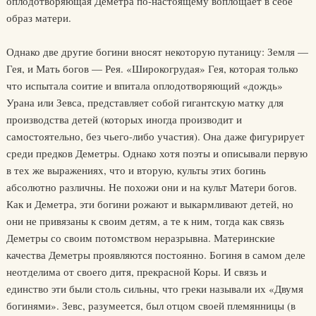
оплодотворяющая Деметра по-настоящему воплощает в себе
образ матери.
Однако две другие богини вносят некоторую путаницу: Земля —
Гея, и Мать богов — Рея. «Широкогрудая» Гея, которая только
что испытала соитие и впитала оплодотворяющий «дождь»
Урана или Зевса, представляет собой гигантскую матку для
производства детей (которых иногда производит и
самостоятельно, без чьего-либо участия). Она даже фигурирует
среди предков Деметры. Однако хотя поэты и описывали первую
в тех же выражениях, что и вторую, культы этих богинь
абсолютно различны. Не похожи они и на культ Матери богов.
Как и Деметра, эти богини рожают и выкармливают детей, но
они не привязаны к своим детям, а те к ним, тогда как связь
Деметры со своим потомством неразрывна. Материнские
качества Деметры проявляются постоянно. Богиня в самом деле
неотделима от своего дитя, прекрасной Коры. И связь и
единство эти были столь сильны, что греки называли их «Двумя
богинями». Зевс, разумеется, был отцом своей племянницы (в