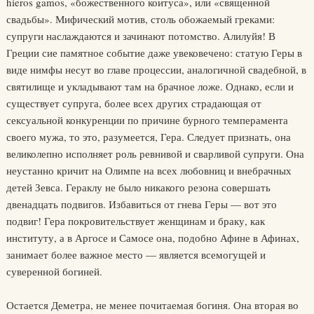
hieros gamos, «божественного коитуса», или «священной
свадьбы». Мифический мотив, столь обожаемый греками:
супруги наслаждаются и зачинают потомство. Алилуйя! В
Греции сие памятное событие даже увековечено: статую Геры в
виде нимфы несут во главе процессии, аналогичной свадебной, в
святилище и укладывают там на брачное ложе. Однако, если и
существует супруга, более всех других страдающая от
сексуальной конкуренции по причине бурного темперамента
своего мужа, то это, разумеется, Гера. Следует признать, она
великолепно исполняет роль ревнивой и сварливой супруги. Она
неустанно кричит на Олимпе на всех любовниц и внебрачных
детей Зевса. Гераклу не было никакого резона совершать
двенадцать подвигов. Избавиться от гнева Геры — вот это
подвиг! Гера покровительствует женщинам и браку, как
институту, а в Аргосе и Самосе она, подобно Афине в Афинах,
занимает более важное место — является всемогущей и
суверенной богиней.
Остается Деметра, не менее почитаемая богиня. Она вторая во