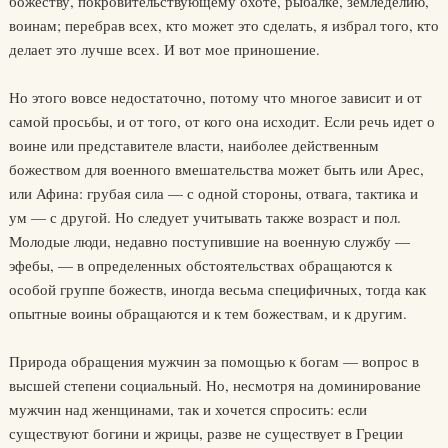
божеству, покровительствующему охоте, рыбалке, земледелию,
воинам; перебрав всех, кто может это сделать, я избрал того, кто
делает это лучше всех. И вот мое приношение.
Но этого вовсе недостаточно, потому что многое зависит и от
самой просьбы, и от того, от кого она исходит. Если речь идет о
воине или представителе власти, наиболее действенным
божеством для военного вмешательства может быть или Арес,
или Афина: грубая сила — с одной стороны, отвага, тактика и
ум — с другой. Но следует учитывать также возраст и пол.
Молодые люди, недавно поступившие на военную службу —
эфебы, — в определенных обстоятельствах обращаются к
особой группе божеств, иногда весьма специфичных, тогда как
опытные воины обращаются и к тем божествам, и к другим.
Природа обращения мужчин за помощью к богам — вопрос в
высшей степени социальный. Но, несмотря на доминирование
мужчин над женщинами, так и хочется спросить: если
существуют богини и жрицы, разве не существует в Греции