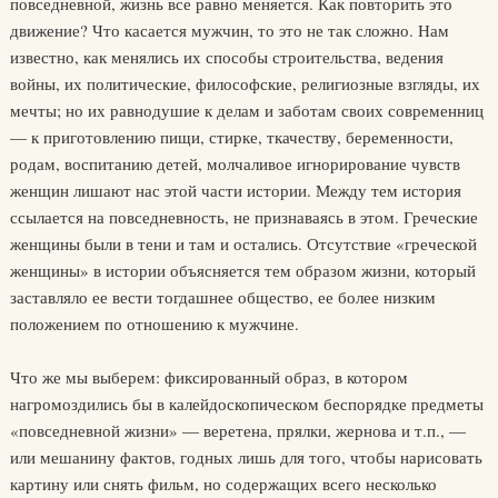
повседневной, жизнь все равно меняется. Как повторить это
движение? Что касается мужчин, то это не так сложно. Нам
известно, как менялись их способы строительства, ведения
войны, их политические, философские, религиозные взгляды, их
мечты; но их равнодушие к делам и заботам своих современниц
— к приготовлению пищи, стирке, ткачеству, беременности,
родам, воспитанию детей, молчаливое игнорирование чувств
женщин лишают нас этой части истории. Между тем история
ссылается на повседневность, не признаваясь в этом. Греческие
женщины были в тени и там и остались. Отсутствие «греческой
женщины» в истории объясняется тем образом жизни, который
заставляло ее вести тогдашнее общество, ее более низким
положением по отношению к мужчине.
Что же мы выберем: фиксированный образ, в котором
нагромоздились бы в калейдоскопическом беспорядке предметы
«повседневной жизни» — веретена, прялки, жернова и т.п., —
или мешанину фактов, годных лишь для того, чтобы нарисовать
картину или снять фильм, но содержащих всего несколько