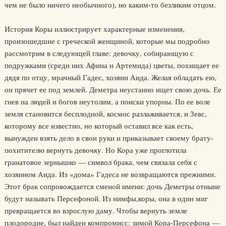
чем не было ничего необычного), но каким-то безликим отцом.
История Коры иллюстрирует характерные изменения,
произошедшие с греческой женщиной, которые мы подробно
рассмотрим в следующей главе: девочку, собирающую с
подружками (среди них Афина и Артемида) цветы, похищает ее
дядя по отцу, мрачный Гадес, хозяин Аида. Желая обладать ею,
он прячет ее под землей. Деметра неустанно ищет свою дочь. Ее
гнев на людей и богов неутолим, а поиски упорны. По ее воле
земля становится бесплодной, космос разлаживается, и Зевс,
которому все известно, но который оставил все как есть,
вынужден взять дело в свои руки и приказывает своему брату-
похитителю вернуть девочку. Но Кора уже проглотила
гранатовое зернышко — символ брака, чем связала себя с
хозяином Аида. Из «дома» Гадеса не возвращаются прежними.
Этот брак сопровождается сменой имени: дочь Деметры отныне
будут называть Персефоной. Из нимфы,коры, она в один миг
превращается во взрослую даму. Чтобы вернуть земле
плодородие, был найден компромисс: зимой Кора-Персефона —