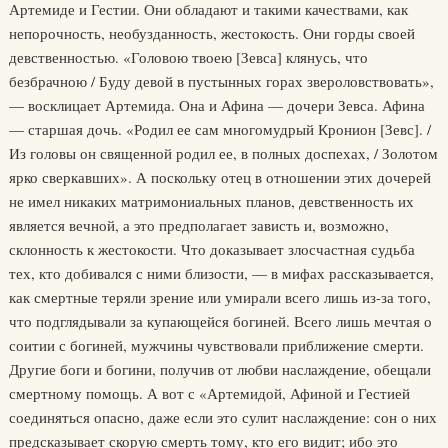
Артемиде и Гестии. Они обладают и такими качествами, как
непорочность, необузданность, жестокость. Они горды своей
девственностью. «Головою твоею [Зевса] клянусь, что
безбрачною / Буду девой в пустынных горах звероловствовать»,
— восклицает Артемида. Она и Афина — дочери Зевса. Афина
— старшая дочь. «Родил ее сам многомудрый Кронион [Зевс]. /
Из головы он священной родил ее, в полных доспехах, / Золотом
ярко сверкавших». А поскольку отец в отношении этих дочерей
не имел никаких матримониальных планов, девственность их
является вечной, а это предполагает зависть и, возможно,
склонность к жестокости. Что доказывает злосчастная судьба
тех, кто добивался с ними близости, — в мифах рассказывается,
как смертные теряли зрение или умирали всего лишь из-за того,
что подглядывали за купающейся богиней. Всего лишь мечтая о
соитии с богиней, мужчины чувствовали приближение смерти.
Другие боги и богини, получив от любви наслаждение, обещали
смертному помощь. А вот с «Артемидой, Афиной и Гестией
соединяться опасно, даже если это сулит наслаждение: сон о них
предсказывает скорую смерть тому, кто его видит; ибо это