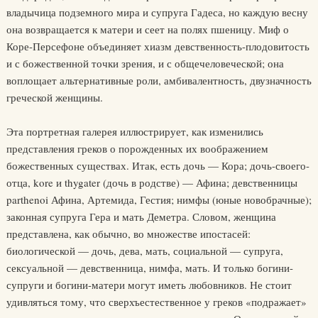
владычица подземного мира и супруга Гадеса, но каждую весну
она возвращается к матери и сеет на полях пшеницу. Миф о
Коре-Персефоне объединяет хиазм девственность-плодовитость
и с божественной точки зрения, и с общечеловеческой; она
воплощает альтернативные роли, амбивалентность, двузначность
греческой женщины.
Эта портретная галерея иллюстрирует, как изменились
представления греков о порожденных их воображением
божественных существах. Итак, есть дочь — Кора; дочь-своего-
отца, kore и thygater (дочь в родстве) — Афина; девственницы
parthenoi Афина, Артемида, Гестия; нимфы (юные новобрачные);
законная супруга Гера и мать Деметра. Словом, женщина
представлена, как обычно, во множестве ипостасей:
биологической — дочь, дева, мать, социальной — супруга,
сексуальной — девственница, нимфа, мать. И только богини-
супруги и богини-матери могут иметь любовников. Не стоит
удивляться тому, что сверхъестественное у греков «подражает»