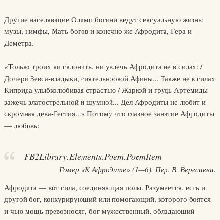
Другие населяющие Олимп богини ведут сексуальную жизнь:
музы, нимфы, Мать богов и конечно же Афродита, Гера и
Деметра.
«Только троих ни склонить, ни увлечь Афродита не в силах: /
Дочери Зевса-владыки, сиятельноокой Афины... Также не в силах
Киприда улыбколюбивая страстью / Жаркой и грудь Артемиды
зажечь златострельной и шумной... Дел Афродиты не любит и
скромная дева-Гестия...» Потому что главное занятие Афродиты
— любовь:
FB2Library.Elements.Poem.PoemItem
Гомер «К Афродите» (1—6). Пер. В. Вересаева.
Афродита — вот сила, соединяющая полы. Разумеется, есть и
другой бог, конкурирующий или помогающий, которого боятся
и чью мощь превозносят, бог мужественный, обладающий