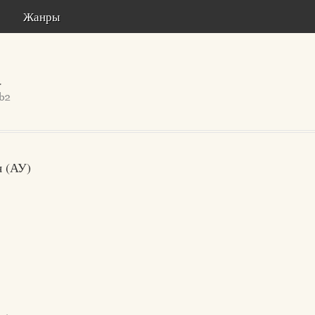
Жанры
 (АУ)