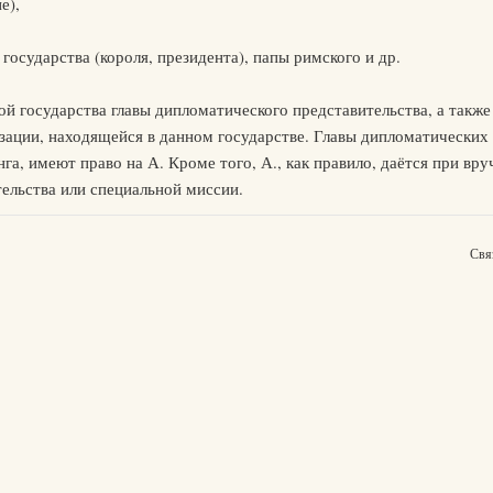
е),
осударства (короля, президента), папы римского и др.
й государства главы дипломатического представительства, а также
зации, находящейся в данном государстве. Главы дипломатических
нга, имеют право на А. Кроме того, А., как правило, даётся при в
тельства или специальной миссии.
Свя