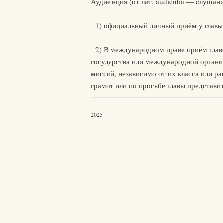
Аудие'нция (от лат. audientia — cлушани
1) официальный личный приём у главы г
2) В международном праве приём главо
государства или международной органи
миссий, независимо от их класса или ра
грамот или по просьбе главы представи
2025