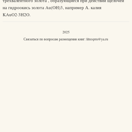
трёхвалентного золота , образующиеся при действии щелочей
на гидроокись золота Au(OH)3, например А. калия
KAuO2·3H2O.
2025
Связаться по вопросам размещения книг:
litrespru@ya.ru