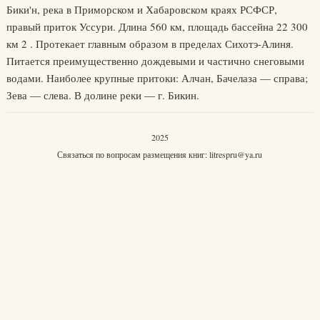
Бики'н, река в Приморском и Хабаровском краях РСФСР,
правый приток Уссури. Длина 560 км, площадь бассейна 22 300
км 2 . Протекает главным образом в пределах Сихотэ-Алиня.
Питается преимущественно дождевыми и частично снеговыми
водами. Наиболее крупные притоки: Алчан, Бачелаза — справа;
Зева — слева. В долине реки — г. Бикин.
2025
Связаться по вопросам размещения книг:
litrespru@ya.ru