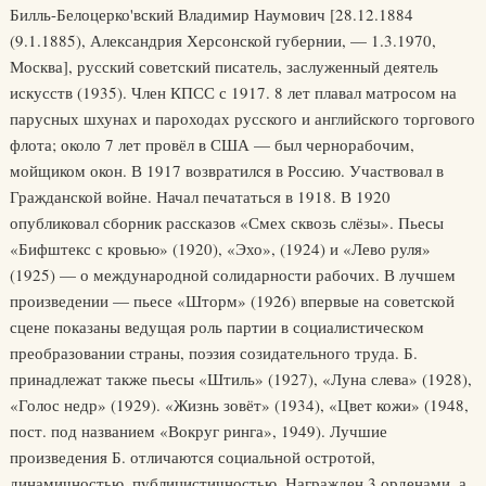
Билль-Белоцерко'вский Владимир Наумович [28.12.1884
(9.1.1885), Александрия Херсонской губернии, — 1.3.1970,
Москва], русский советский писатель, заслуженный деятель
искусств (1935). Член КПСС с 1917. 8 лет плавал матросом на
парусных шхунах и пароходах русского и английского торгового
флота; около 7 лет провёл в США — был чернорабочим,
мойщиком окон. В 1917 возвратился в Россию. Участвовал в
Гражданской войне. Начал печататься в 1918. В 1920
опубликовал сборник рассказов «Смех сквозь слёзы». Пьесы
«Бифштекс с кровью» (1920), «Эхо», (1924) и «Лево руля»
(1925) — о международной солидарности рабочих. В лучшем
произведении — пьесе «Шторм» (1926) впервые на советской
сцене показаны ведущая роль партии в социалистическом
преобразовании страны, поэзия созидательного труда. Б.
принадлежат также пьесы «Штиль» (1927), «Луна слева» (1928),
«Голос недр» (1929). «Жизнь зовёт» (1934), «Цвет кожи» (1948,
пост. под названием «Вокруг ринга», 1949). Лучшие
произведения Б. отличаются социальной остротой,
динамичностью, публицистичностью. Награжден 3 орденами, а