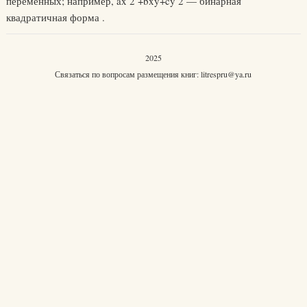
переменных; например, ax 2 +bxy+cy 2 — бинарная
квадратичная форма .
2025
Связаться по вопросам размещения книг:
litrespru@ya.ru