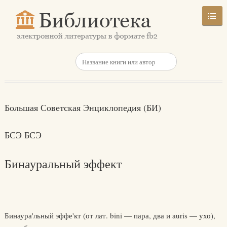
Большая Советская Энциклопедия (БИ)
БСЭ БСЭ
Бинауральный эффект
Бинаура'льный эффе'кт (от лат. bini — пара, два и auris — ухо),