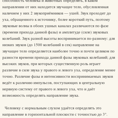
способность человека и животных определять, в каком
направлении от них находится звучащее тело, обусловленная
наличием у них 2 звукоприёмников — ушей. Звук проходит до
уха, обращенного к источнику, более короткий путь, поэтому
звуковые волны в обоих ушных каналах различаются по фазе
(времени прихода данной фазы) и амплитуде (силе) звуковых
колебаний. Звук разной высоты воспринимается по-разному: для
низких звуков (до 1500 колебаний в сек) направление на
звучащее тело определяется наиболее точно и почти целиком по
разности времени прихода данной фазы звуковых колебаний; для
высоких звуков, при которых существенную роль играет
различие в силе звука у правого и левого уха, определение менее
точно. Различие фазы и интенсивности воспринимаемых звуков
ведёт к различию импульсов, поступающих в центральную
нервную систему от правого и левого уха, что и даёт
возможность определять направление звука.
Человеку с нормальным слухом удаётся определять это
направление в горизонтальной плоскости с точностью до 3°.