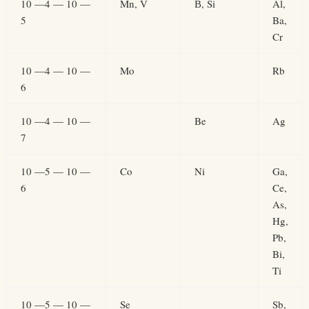
10 —4 — 10 —
Mn, V
В, Si
Al,
5
Ba,
Cr
10 —4 — 10 —
Mo
Rb
6
10 —4 — 10 —
Be
Ag
7
10 —5 — 10 —
Co
Ni
Ga,
6
Ce,
As,
Hg,
Pb,
Bi,
Ti
10 —5 — 10 —
Se
Sb,