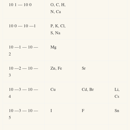
10 1 — 10 0
О, C, H,
N, Ca
10 0 — 10 —1
Р, К, Cl,
S, Na
10 —1 — 10 —
Mg
2
10 —2 — 10 —
Zn, Fe
Sr
3
10 —3 — 10 —
Cu
Cd, Br
Li,
4
Cs
10 —3 — 10 —
I
F
Sn
5