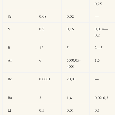
0,25
Se
0,08
0,02
—
V
0,2
0,16
0,014—
0,2
B
12
5
2—5
Al
6
50(0,05-
1,5
400)
Be
0,0001
<0,01
—
Ba
3
1,4
0,02-0,3
Li
0,5
0,01
0,1