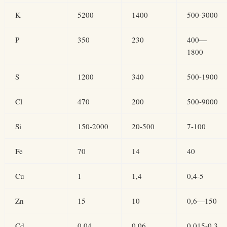
K
5200
1400
500-3000
P
350
230
400—
1800
S
1200
340
500-1900
Cl
470
200
500-9000
Si
150-2000
20-500
7-100
Fe
70
14
40
Cu
1
1,4
0,4-5
Zn
15
10
0,6—150
Cd
0,04
0,06
0,015-0,3