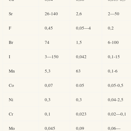
Sr
26-140
2,6
2—50
F
0,45
0,05—4
0,2
Br
74
1,5
6-100
I
3—150
0,042
0,1-15
Mn
5,3
63
0,1-6
Co
0,07
0.05
0,05-0,5
Ni
0,3
0,3
0,04-2,5
Cr
0,1
0,023
0,02—0,1
Мо
0,045
0,09
0,06—