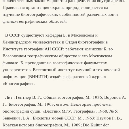
количественных закономерностей распределения внутри ареала.
Правильная организация охраны природы опирается на
изучение биогеографических особенностей различных зон и
физико-географических областей.
В СССР существуют кафедры Б. в Московском и
Ленинградском университетах и Отдел биогеографии в
Институте географии АН СССР; работают комиссии Б. во
Всесоюзном географическом обществе и его Московском
филиале. Б. преподают на географических факультетах
университетов. Всесоюзный институт научной и технической
информации (ВИНИТИ) издаёт реферативный журнал
«Биогеография».
Лит.: Гептнер В. Г., Общая зоогеография, М., 1936; Воронов А.
Г., Биогеография, М., 1963; его же. Некоторые проблемы
биогеографии суши, «Вестник МГУ. География», 1968, № 5;
3енкевич Л. А., Биология морей СССР, М., 1963; Наумов Г. В.,
Краткая история биогеографии, М., 1969; Die Kultur der