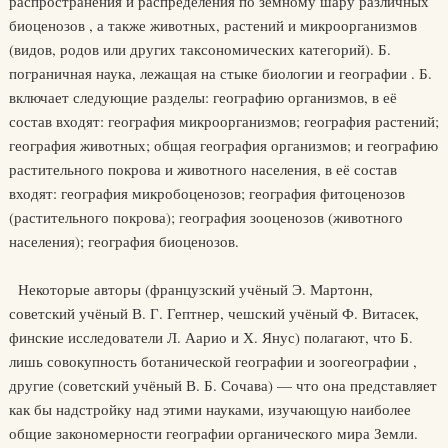
распространения и распределения по земному шару различных
биоценозов , а также животных, растений и микроорганизмов
(видов, родов или других таксономических категорий). Б.
пограничная наука, лежащая на стыке биологии и географии . Б.
включает следующие разделы: географию организмов, в её
состав входят: география микроорганизмов; география растений;
география животных; общая география организмов; и географию
растительного покрова и животного населения, в её состав
входят: география микробоценозов; география фитоценозов
(растительного покрова); география зооценозов (животного
населения); география биоценозов.
Некоторые авторы (французский учёный Э. Мартонн,
советский учёный В. Г. Гептнер, чешский учёный Ф. Витасек,
финские исследователи Л. Аарио и Х. Янус) полагают, что Б.
лишь совокупность ботанической географии и зоогеографии ,
другие (советский учёный В. Б. Сочава) — что она представляет
как бы надстройку над этими науками, изучающую наиболее
общие закономерности географии органического мира Земли.