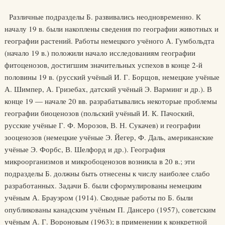
Различные подразделы Б. развивались неодновременно. К
началу 19 в. были накоплены сведения по географии животных и
географии растений. Работы немецкого учёного А. Гумбольдта
(начало 19 в.) положили начало исследованиям географии
фитоценозов, достигшим значительных успехов в конце 2-й
половины 19 в. (русский учёный И. Г. Борщов, немецкие учёные
А. Шимпер, А. Гризебах, датский учёный Э. Варминг и др.). В
конце 19 — начале 20 вв. разрабатывались некоторые проблемы
географии биоценозов (польский учёный И. К. Пачоский,
русские учёные Г. Ф. Морозов, В. Н. Сукачев) и географии
зооценозов (немецкие учёные Э. Йегер, Ф. Даль, американские
учёные Э. Форбс, В. Шелфорд и др.). География
микроорганизмов и микробоценозов возникла в 20 в.; эти
подразделы Б. должны быть отнесены к числу наиболее слабо
разработанных. Задачи Б. были сформулированы немецким
учёным А. Брауэром (1914). Сводные работы по Б. были
опубликованы канадским учёным П. Дансеро (1957), советским
учёным А. Г. Вороновым (1963); в применении к конкретной