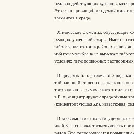
недавно действующих вулканов, местор
Этот тип провинций и эндемий имеет п
элементов в среде.
Химические элементы, образующие хор
реакцию у местной флоры. Имеет значе
заболевание только в районах с щелочн
избыток молибдена не вызывает заболева
условиях легкоподвижных растворимых с
В пределах Б. п. различают 2 вида кон
той или иной степени накапливают опр
того или иного химического элемента в
в Б. п. концентрируют определённые эл
(концентрирующая Zn), известковая, сел
В зависимости от конституционных сво
иной Б. п. возникает изменчивость орг
видов. Это сопровождается повышением