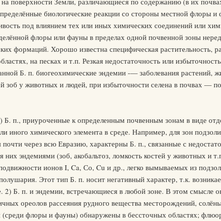
 на поверхности Земли, различающиеся по содержанию (в их почвах
определённые биологические реакции со стороны местной флоры и ф
чивость под влиянием тех или иных химических соединений или хим
делённой флоры или фауны в пределах одной почвенной зоны неред
ских формаций. Хорошо известна специфическая растительность, р
бластях, на песках и т.п. Резкая недостаточность или избыточност
данной Б. п. биогеохимические эндемии -— заболевания растений, 
й зоб у животных и людей, при избыточности селена в почвах — п
1) Б. п., приуроченные к определенным почвенным зонам в виде отд
и иного химического элемента в среде. Например, для зон подзол
очти через всю Евразию, характерны Б. п., связанные с недостато
я них эндемиями (зоб, акобальтоз, ломкость костей у животных и т.
одвижности ионов I, Ca, Со, Cu и др., легко вымываемых из подз
лушария. Этот тип Б. п. носит негативный характер, т.к. возникае
е. 2) Б. п. и эндемии, встречающиеся в любой зоне. В этом смысле
ичных ореолов рассеяния рудного вещества месторождений, солён
ии (среди флоры и фауны) обнаружены в бессточных областях; флюо