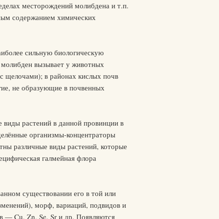
делах месторождений молибдена и т.п.
чным содержанием химических
аиболее сильную биологическую
, молибден вызывает у животных
с щелочами); в районах кислых почв
угие, не образующие в почвенных
е виды растений в данной провинции в
еделённые организмы-концентраторы
стны различные виды растений, которые
пецифическая галмейная флора
анном существовании его в той или
зменений), морф, вариаций, подвидов и
— Cu, Zn, Se, Sr и др. Появляются