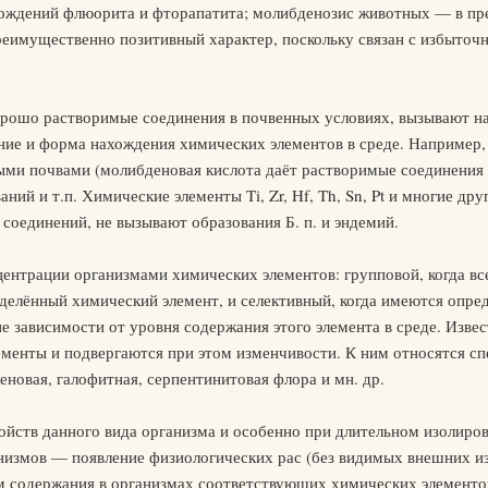
ождений флюорита и фторапатита; молибденозис животных — в пре
реимущественно позитивный характер, поскольку связан с избыто
ошо растворимые соединения в почвенных условиях, вызывают н
ние и форма нахождения химических элементов в среде. Например
ыми почвами (молибденовая кислота даёт растворимые соединения 
ний и т.п. Химические элементы Ti, Zr, Hf, Th, Sn, Pt и многие др
оединений, не вызывают образования Б. п. и эндемий.
центрации организмами химических элементов: групповой, когда вс
еделённый химический элемент, и селективный, когда имеются опр
не зависимости от уровня содержания этого элемента в среде. Изве
ементы и подвергаются при этом изменчивости. К ним относятся с
еновая, галофитная, серпентинитовая флора и мн. др.
йств данного вида организма и особенно при длительном изолиров
анизмов — появление физиологических рас (без видимых внешних и
 содержания в организмах соответствующих химических элементов 