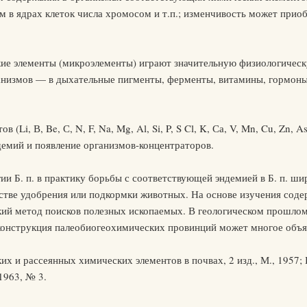
 в ядрах клеток числа хромосом и т.п.; изменчивость может прио
е элементы (микроэлементы) играют значительную физиологическу
анизмов — в дыхательные пигменты, ферменты, витамины, гормоны
i, В, Be, С, N, F, Na, Mg, Al, Si, P, S Cl, K, Са, V, Mn, Cu, Zn, As, 
ндемий и появление организмов-концентраторов.
и Б. п. в практику борьбы с соответствующей эндемией в Б. п. ш
ачестве удобрения или подкормки животных. На основе изучения сод
ий метод поисков полезных ископаемых. В геологическом прошлом 
конструкция палеобиогеохимических провинций может многое объяс
их и рассеянных химических элементов в почвах, 2 изд., М., 1957
1963, № 3.