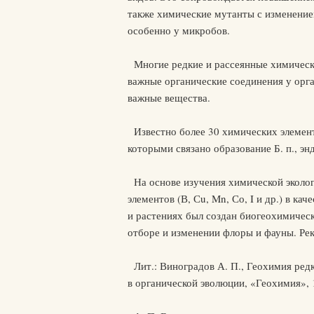
также химические мутанты с изменением
особенно у микробов.
Многие редкие и рассеянные химически
важные органические соединения у орг
важные вещества.
Известно более 30 химических элементов (L
которыми связано образование Б. п., э
На основе изучения химической экологи
элементов (В, Сu, Mn, Со, I и др.) в к
и растениях был создан биогеохимическ
отборе и изменении флоры и фауны. Ре
Лит.: Виноградов А. П., Геохимия редк
в органической эволюции, «Геохимия», 