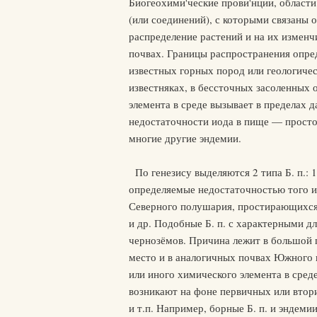
Биогеохими'ческие прови'нции, области
(или соединений), с которыми связаны 
распределение растений и на их измен
почвах. Границы распространения опре
известных горных пород или геологиче
известняках, в бессточных засоленных о
элемента в среде вызывает в пределах 
недостаточности иода в пище — просто
многие другие эндемии.
По генезису выделяются 2 типа Б. п.: 
определяемые недостаточностью того ил
Северного полушария, простирающихся п
и др. Подобные Б. п. с характерными дл
чернозёмов. Причина лежит в большой п
место и в аналогичных почвах Южного по
или иного химического элемента в сред
возникают на фоне первичных или втор
и т.п. Например, борные Б. п. и эндем