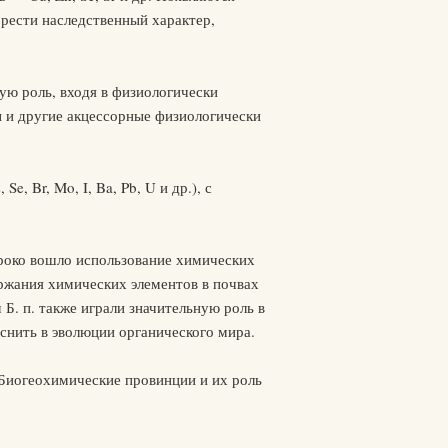
брести наследственный характер,
ю роль, входя в физиологически
 и другие акцессорные физиологически
Se, Br, Mo, I, Ba, Pb, U и др.), с
ироко вошло использование химических
ержания химических элементов в почвах
Б. п. также играли значительную роль в
нить в эволюции органического мира.
; Биогеохимические провинции и их роль