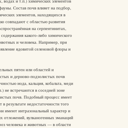
, водах и т.п.) химических элементов
ауны. Состав почв влияет на подбор,
ических элементов, находящихся в
ко совпадают с областью развития
аспространённая на серпентинитах,
ь содержания какого-либо химического
животных и человека. Например, при
оявление ядовитой селеновой флоры и
ельных пятен или областей и
истых и дерново-подзолистых почв
чностью иода, кальция, кобальта, меди
п.) не встречаются в соседней зоне
олистых почв. Подобный процесс имеет
т в результате недостаточности того
 они имеют интразональный характер и
ых отложений, вулканогенных эманаций
роз человека и животных — в области