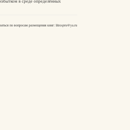
 избытком в среде определённых
заться по вопросам размещения книг:
litrespru@ya.ru