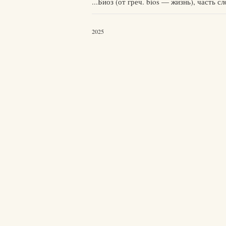
...Биоз (от греч. bíos — жизнь), часть
2025