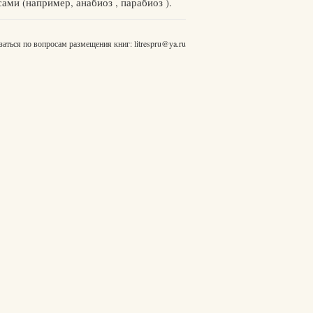
ами (например, анабиоз , парабиоз ).
заться по вопросам размещения книг:
litrespru@ya.ru