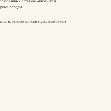
еобразованных остатков животных и
орные породы .
заться по вопросам размещения книг:
litrespru@ya.ru