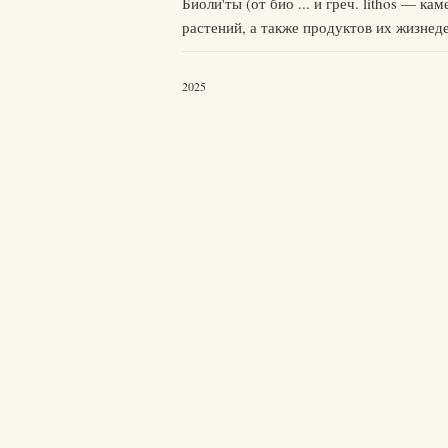
Биоли'ты (от био ... и греч. líthos — 
растений, а также продуктов их жизнеде
2025