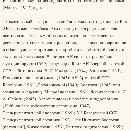
Всесоюзный научно-исследовательский институт антибиотиков
(Москва, 1947) и др.
Значительный вклад в развитие биологических наук вносят Б. и.
АН союзных республик. Эти институты сосредоточили свои
исследования главным образом на изучении естественных
ресурсов соответствующих республик, разрешая одновременно
и общенаучные теоретические проблемы в области биологии и
связанных с нею наук. В составе АН союзных республик
функционируют (1969) следующие Б. и.: АН Азербайджанской
ССР — Ботаники им. В. Л. Комарова (1934), Зоологии (1935),
Почвоведения и агрохимии (1945); АН Армянской ССР —
Биохимии (1961), Ботанический (1940), Зоологии (1943, при
создании Академии), Микробиологии (1961), Физиологии им. Л.
А. Орбели (1943), Агрохимических проблем и гидропоники
(1966, на базе лаборатории агрохимии, 1947),
Экспериментальной биологии (1966); АН Белорусской ССР —
Экспериментальной ботаники [1931, как Институт биологии
(ботаники)], Физиологии (1953), Генетики и цитологии (1965);