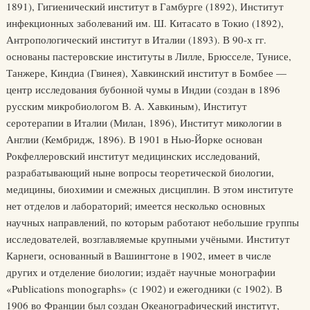
1891), Гигиенический институт в Гамбурге (1892), Институт
инфекционных заболеваний им. Ш. Китасато в Токио (1892),
Антропологический институт в Италии (1893). В 90-х гг.
основаны пастеровские институты в Лилле, Брюсселе, Тунисе,
Танжере, Киндиа (Гвинея), Хавкинский институт в Бомбее —
центр исследования бубонной чумы в Индии (создан в 1896
русским микробиологом В. А. Хавкиным), Институт
серотерапии в Италии (Милан, 1896), Институт микологии в
Англии (Кембридж, 1896). В 1901 в Нью-Йорке основан
Рокфеллеровский институт медицинских исследований,
разрабатывающий ныне вопросы теоретической биологии,
медицины, биохимии и смежных дисциплин. В этом институте
нет отделов и лабораторий; имеется несколько основных
научных направлений, по которым работают небольшие группы
исследователей, возглавляемые крупными учёными. Институт
Карнеги, основанный в Вашингтоне в 1902, имеет в числе
других и отделение биологии; издаёт научные монографии
«Publications monographs» (с 1902) и ежегодники (с 1902). В
1906 во Франции был создан Океанографический институт,