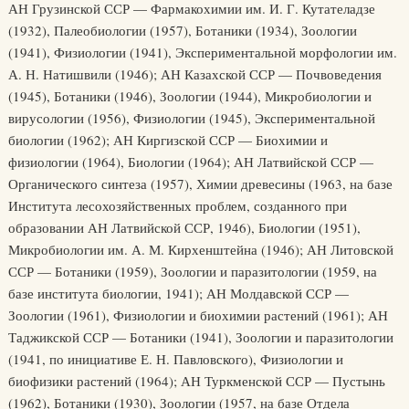
АН Грузинской ССР — Фармакохимии им. И. Г. Кутателадзе
(1932), Палеобиологии (1957), Ботаники (1934), Зоологии
(1941), Физиологии (1941), Экспериментальной морфологии им.
А. Н. Натишвили (1946); АН Казахской ССР — Почвоведения
(1945), Ботаники (1946), Зоологии (1944), Микробиологии и
вирусологии (1956), Физиологии (1945), Экспериментальной
биологии (1962); АН Киргизской ССР — Биохимии и
физиологии (1964), Биологии (1964); АН Латвийской ССР —
Органического синтеза (1957), Химии древесины (1963, на базе
Института лесохозяйственных проблем, созданного при
образовании АН Латвийской ССР, 1946), Биологии (1951),
Микробиологии им. А. М. Кирхенштейна (1946); АН Литовской
ССР — Ботаники (1959), Зоологии и паразитологии (1959, на
базе института биологии, 1941); АН Молдавской ССР —
Зоологии (1961), Физиологии и биохимии растений (1961); АН
Таджикской ССР — Ботаники (1941), Зоологии и паразитологии
(1941, по инициативе Е. Н. Павловского), Физиологии и
биофизики растений (1964); АН Туркменской ССР — Пустынь
(1962), Ботаники (1930), Зоологии (1957, на базе Отдела