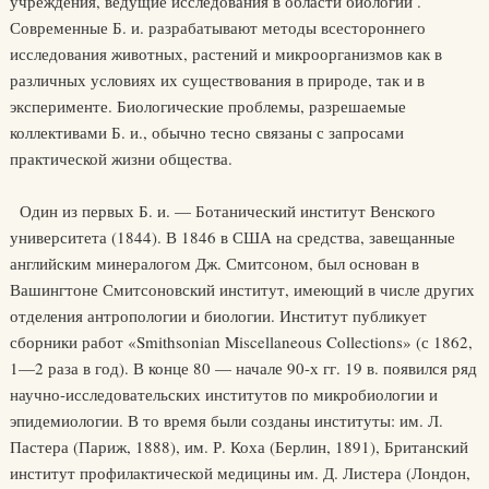
учреждения, ведущие исследования в области биологии .
Современные Б. и. разрабатывают методы всестороннего
исследования животных, растений и микроорганизмов как в
различных условиях их существования в природе, так и в
эксперименте. Биологические проблемы, разрешаемые
коллективами Б. и., обычно тесно связаны с запросами
практической жизни общества.
Один из первых Б. и. — Ботанический институт Венского
университета (1844). В 1846 в США на средства, завещанные
английским минералогом Дж. Смитсоном, был основан в
Вашингтоне Смитсоновский институт, имеющий в числе других
отделения антропологии и биологии. Институт публикует
сборники работ «Smithsonian Miscellaneous Collections» (с 1862,
1—2 раза в год). В конце 80 — начале 90-х гг. 19 в. появился ряд
научно-исследовательских институтов по микробиологии и
эпидемиологии. В то время были созданы институты: им. Л.
Пастера (Париж, 1888), им. Р. Коха (Берлин, 1891), Британский
институт профилактической медицины им. Д. Листера (Лондон,