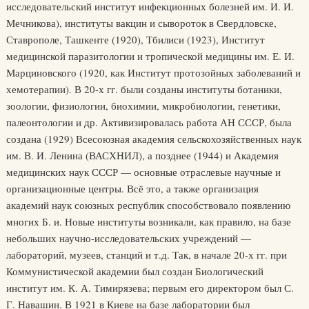
исследовательский институт инфекционных болезней им. И. И.
Мечникова), институты вакцин и сывороток в Свердловске,
Ставрополе, Ташкенте (1920), Тбилиси (1923), Институт
медицинской паразитологии и тропической медицины им. Е. И.
Марциновского (1920, как Институт протозойных заболеваний и
хемотерапии). В 20-х гг. были созданы институты ботаники,
зоологии, физиологии, биохимии, микробиологии, генетики,
палеонтологии и др. Активизировалась работа АН СССР, была
создана (1929) Всесоюзная академия сельскохозяйственных наук
им. В. И. Ленина (ВАСХНИЛ), а позднее (1944) и Академия
медицинских наук СССР — основные отраслевые научные и
организационные центры. Всё это, а также организация
академий наук союзных республик способствовало появлению
многих Б. и. Новые институты возникали, как правило, на базе
небольших научно-исследовательских учреждений —
лабораторий, музеев, станций и т.д. Так, в начале 20-х гг. при
Коммунистической академии был создан Биологический
институт им. К. А. Тимирязева; первым его директором был С.
Г. Навашин. В 1921 в Киеве на базе лаборатории был