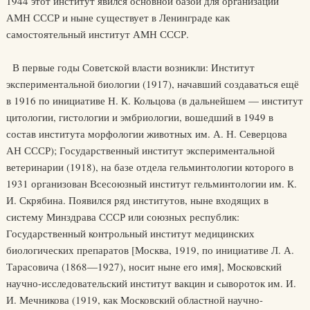
1944 этот институт явился основной базой для организации
АМН СССР и ныне существует в Ленинграде как
самостоятельный институт АМН СССР.
В первые годы Советской власти возникли: Институт
экспериментальной биологии (1917), начавший создаваться ещё
в 1916 по инициативе Н. К. Кольцова (в дальнейшем — институт
цитологии, гистологии и эмбриологии, вошедший в 1949 в
состав института морфологии животных им. А. Н. Северцова
АН СССР); Государственный институт экспериментальной
ветеринарии (1918), на базе отдела гельминтологии которого в
1931 организован Всесоюзный институт гельминтологии им. К.
И. Скрябина. Появился ряд институтов, ныне входящих в
систему Минздрава СССР или союзных республик:
Государственный контрольный институт медицинских
биологических препаратов [Москва, 1919, по инициативе Л. А.
Тарасовича (1868—1927), носит ныне его имя], Московский
научно-исследовательский институт вакцин и сывороток им. И.
И. Мечникова (1919, как Московский областной научно-