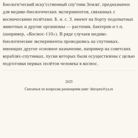
Биологи'ческий иску'сственный спу'тник Земли', предназначен
для медико-биологических экспериментов, связанных с
космическими полётами. Б. и. с. З. имеют на борту подопытных
животных и другие организмы — растения, бактерии и т.п.
(например, «Космос-110»). В ряде случаев медико-
биологические эксперименты проводились на спутниках,
имеющих другое основное назначение, например на советских
кораблях-спутниках, пуски которых были осуществлены с целью
подготовки первых полётов человека в космос.
2025
Связаться по вопросам размещения книг:
litrespru@ya.ru