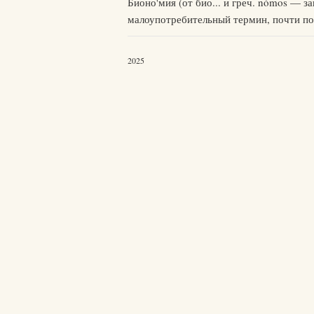
Бионо'мия (от био... и греч. nómos — з
малоупотребительный термин, почти по
2025