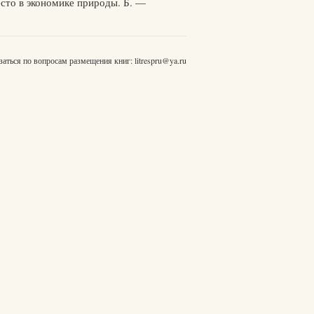
есто в экономике природы. Б. —
заться по вопросам размещения книг:
litrespru@ya.ru