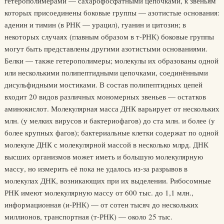
гетерополимерами — сахарофосфатными цепочками, к звеньям
которых присоединены боковые группы — азотистые основания:
аденин и тимин (в РНК — урацил), гуанин и цитозин; в
некоторых случаях (главным образом в т-РНК) боковые группы
могут быть представлены другими азотистыми основаниями.
Белки — также гетерополимеры; молекулы их образованы одной
или несколькими полипептидными цепочками, соединёнными
дисульфидными мостиками. В состав полипептидных цепей
входит 20 видов различных мономерных звеньев — остатков
аминокислот. Молекулярная масса ДНК варьирует от нескольких
млн. (у мелких вирусов и бактериофагов) до ста млн. и более (у
более крупных фагов); бактериальные клетки содержат по одной
молекуле ДНК с молекулярной массой в несколько млрд. ДНК
высших организмов может иметь и большую молекулярную
массу, но измерить её пока не удалось из-за разрывов в
молекулах ДНК, возникающих при их выделении. Рибосомные
РНК имеют молекулярную массу от 600 тыс. до 1,1 млн.,
информационная (и-РНК) — от сотен тысяч до нескольких
миллионов, транспортная (т-РНК) — около 25 тыс.