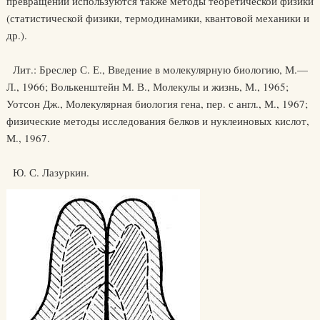
превращений используются также методы теоретической физики
(статистической физики, термодинамики, квантовой механики и
др.).
Лит.: Бреслер С. Е., Введение в молекулярную биологию, М.—
Л., 1966; Волькенштейн М. В., Молекулы и жизнь, М., 1965;
Уотсон Дж., Молекулярная биология гена, пер. с англ., М., 1967;
физические методы исследования белков и нуклеиновых кислот,
М., 1967.
Ю. С. Лазуркин.