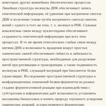
некоторых других важнейших биологических процессов.
Линейная структура молекулы ДНК обеспечивает запись
генетической информации, её удвоение при матричном синтезе
ДНК и получение (также путём матричного синтеза) многих
копий с одного и того же гена, т. е. молекул и-РНК. Сильные
ковалентные связи между нуклеотидами обеспечивают
сохранность генетической информации при всех этих
процессах. В то же время относительно слабые связи между
нитями ДНК и возможность вращения вокруг простых
химических связей обеспечивают гибкость и лабильность
пространственной структуры, необходимые для разделения
нитей при репликации и транскрипции, а также подвижность
молекулы и-РНК, служащей матрицей при биосинтезе белка
(трансляция). Исследование пространственной структуры и
конформационных изменений белков-ферментов на разных
стадиях ферментативной реакции при взаимодействии с
субстратами и коферментами даёт возможность установить
механизмы биокатализа и понять природу огромного ускорения
химических реакций, осуществляемого ферментами.