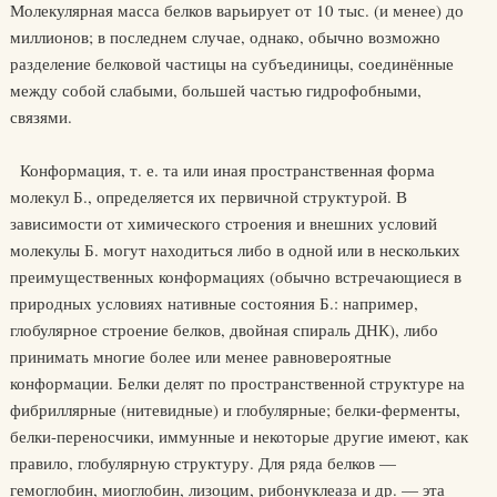
Молекулярная масса белков варьирует от 10 тыс. (и менее) до
миллионов; в последнем случае, однако, обычно возможно
разделение белковой частицы на субъединицы, соединённые
между собой слабыми, большей частью гидрофобными,
связями.
Конформация, т. е. та или иная пространственная форма
молекул Б., определяется их первичной структурой. В
зависимости от химического строения и внешних условий
молекулы Б. могут находиться либо в одной или в нескольких
преимущественных конформациях (обычно встречающиеся в
природных условиях нативные состояния Б.: например,
глобулярное строение белков, двойная спираль ДНК), либо
принимать многие более или менее равновероятные
конформации. Белки делят по пространственной структуре на
фибриллярные (нитевидные) и глобулярные; белки-ферменты,
белки-переносчики, иммунные и некоторые другие имеют, как
правило, глобулярную структуру. Для ряда белков —
гемоглобин, миоглобин, лизоцим, рибонуклеаза и др. — эта