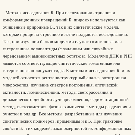
Методы исследования Б. При исследовании строения и
конформационных превращений Б. широко используются как
очищенные природные Б., так и их синтетические модели,
которые проще по строению и легче поддаются исследованию.
Так, при изучении белков моделями служат гомогенные или
гетерогенные полипептиды (с заданным или случайным
чередованием аминокислотных остатков). Моделями ДНК и РНК
являются соответствующие синтетические гомогенные или
гетерогенные полинуклеотиды. К методам исследования Б. и их
моделей относятся рентгеноструктурный анализ, электронная
микроскопия, изучение спектров поглощения, оптической
активности, люминесценции, методы светорассеяния и
динамического двойного лучепреломления, седиментационный
метод, вискозиметрия, физико-химические методы разделения и
очистки и ряд др. Все методы, разработанные для изучения
синтетических полимеров, применимы и к Б. При трактовке
свойств Б. и их моделей, закономерностей их конформационных