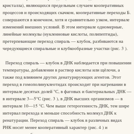
кристалла), являющихся предельным случаем кооперативных
процессов и происходящих скачком, кооперативные переходы Б.
совершаются в конечном, хотя и сравнительно узком, интервале
изменений внешних условий. В этом интервале одномерные,
линейные молекулы (нуклеиновые кислоты, полипептиды),
претерпевающие переход спираль — клубок, разбиваются на
чередующиеся спиральные и клубкообразные участки (рис. 3 ).
Переход спираль — клубок в ДНК наблюдается при повышении
температуры, добавлении в раствор кислоты или щёлочи, а
также под влиянием других денатурирующих агентов. Этот
переход в гомополинуклеотидах происходит при нагревании в
интервале десятых долей °С, в фаговых и бактериальных ДНК —
в интервале 3—5°С (рис. 3 ), в ДНК высших организмов — в
интервале 10—15 °С. Чем выше гетерогенность ДНК, тем шире
интервал перехода и меньше способность молекул ДНК к
ренатурации. Переход спираль — клубок в различных видах
РНК носит менее кооперативный характер (рис. 4 ) и