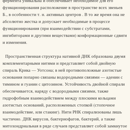
фермента уникальна и обеспечивает необходимое для его
функционирования расположение в пространстве всех звеньев
Б., в особенности т. н. активных центров . В то же время она не
абсолютно жестка и допускает необходимые в процессе
функционирования (при взаимодействии с субстратами,
ингибиторами и другими веществами) конформационные сдвиги
и изменения.
Пространственная структура нативной ДНК образована двумя
комплементарными нитями и представляет собой двойную
спираль Крика — Уотсона; в ней противоположные азотистые
основания попарно связаны водородными связями — аденин с
тимином и гуанин с цитозином. Устойчивость двойной спирали
обеспечивается, наряду с водородными связями, также
гидрофобным взаимодействием между плоскими кольцами
азотистых оснований, расположенных стопкой (стопочное
взаимодействие, или стакинг). Нити РНК спирализованы лишь
частично. ДНК вирусов, бактериофагов, бактерий, а также
митохондриальная в ряде случаев представляет собой замкнутое