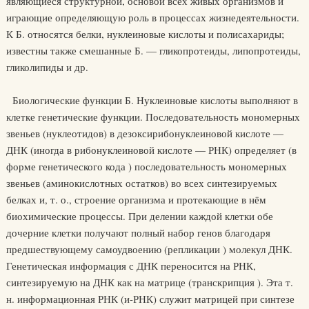
являющиеся структурной, основой всех живых организмов и
играющие определяющую роль в процессах жизнедеятельности.
К Б. относятся белки, нуклеиновые кислоты и полисахариды;
известны также смешанные Б. — гликопротеиды, липопротеиды,
гликолипиды и др.
Биологические функции Б. Нуклеиновые кислоты выполняют в
клетке генетические функции. Последовательность мономерных
звеньев (нуклеотидов) в дезоксирибонуклеиновой кислоте —
ДНК (иногда в рибонуклеиновой кислоте — РНК) определяет (в
форме генетического кода ) последовательность мономерных
звеньев (аминокислотных остатков) во всех синтезируемых
белках и, т. о., строение организма и протекающие в нём
биохимические процессы. При делении каждой клетки обе
дочерние клетки получают полный набор генов благодаря
предшествующему самоудвоению (репликации ) молекул ДНК.
Генетическая информация с ДНК переносится на РНК,
синтезируемую на ДНК как на матрице (транскрипция ). Эта т.
н. информационная РНК (и-РНК) служит матрицей при синтезе