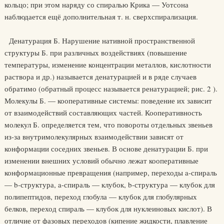
кольцо; при этом наряду со спиралью Крика — Уотсона
наблюдается ещё дополнительная т. н. сверхспирализация.
Денатурация Б. Нарушение нативной пространственной
структуры Б. при различных воздействиях (повышение
температуры, изменение концентрации металлов, кислотности
раствора и др.) называется денатурацией и в ряде случаев
обратимо (обратный процесс называется ренатурацией; рис. 2 ).
Молекулы Б. — кооперативные системы: поведение их зависит
от взаимодействий составляющих частей. Кооперативность
молекул Б. определяется тем, что повороты отдельных звеньев
из-за внутримолекулярных взаимодействии зависят от
конформации соседних звеньев. В основе денатурации Б. при
изменении внешних условий обычно лежат кооперативные
конформационные превращения (например, переходы a-спираль
— b-структура, a-спираль — клубок, b-структура — клубок для
полипептидов, переход глобула — клубок для глобулярных
белков, переход спираль — клубок для нуклеиновых кислот). В
отличие от фазовых переходов (кипение жидкости, плавление