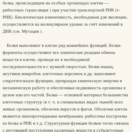
белка, происходящем на особых органоидах клетки —
рибосомах (трансляция ) при участии транспортной РНК (т-
РНК). Биологическая изменчивость, необходимая для эволюции,
осуществляется на молекулярном уровне за счёт изменений в
ДНК (см. Мутация ).
Белки выполняют в клетке ряд важнейших функций. Белки-
ферменты осуществляют все химические реакции обмена
веществ в клетке, проводя их в необходимой
последовательности и с нужной скоростью. Белки мышц,
жгутиков микробов, клеточных ворсинок и др. выполняют
сократительную функцию, превращая химическую энергию в
механическую работу и обеспечивая подвижность организма в
целом или его частей. Белки — основной материал большинства
клеточных структур (в т. ч. в специальных видах тканей) всех
живых организмов, оболочек вирусов и фагов. Оболочки клеток
являются липопротеидными мембранами, рибосомы построены
из белка и РНК и т.д. Структурная функция белков тесно связана
с регуляцией поступления различных веществ в субклеточные