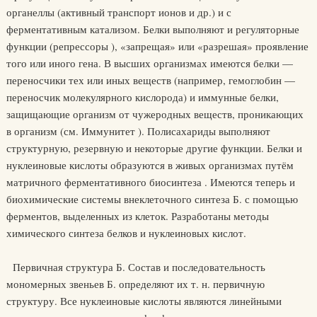
органеллы (активный транспорт ионов и др.) и с
ферментативным катализом. Белки выполняют и регуляторные
функции (репрессоры ), «запрещая» или «разрешая» проявление
того или иного гена. В высших организмах имеются белки —
переносчики тех или иных веществ (например, гемоглобин —
переносчик молекулярного кислорода) и иммунные белки,
защищающие организм от чужеродных веществ, проникающих
в организм (см. Иммунитет ). Полисахариды выполняют
структурную, резервную и некоторые другие функции. Белки и
нуклеиновые кислоты образуются в живых организмах путём
матричного ферментативного биосинтеза . Имеются теперь и
биохимические системы внеклеточного синтеза Б. с помощью
ферментов, выделенных из клеток. Разработаны методы
химического синтеза белков и нуклеиновых кислот.
Первичная структура Б. Состав и последовательность
мономерных звеньев Б. определяют их т. н. первичную
структуру. Все нуклеиновые кислоты являются линейными