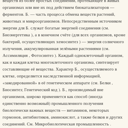
веществ из более простых соединений, протекающее в живых
организмах или вне их под действием биокатализаторов —
ферментов. Б. — часть процесса обмена веществ растений,
животных и микроорганизмов. Непосредственным источником
энергии для Б. служат богатые энергией соединения (см.
Биоэнергетика ), а в конечном счёте (для всех организмов, кроме
бактерий, осуществляющих хемосинтез ) — энергия солнечного
излучения, аккумулированная зелёными растениями (см.
Ассимиляция , Фотосинтез ). Каждый одноклеточный организм,
как и каждая клетка многоклеточного организма, синтезирует
составляющие её вещества. Характер Б., осуществляемого в
клетке, определяется наследственной информацией,
«закодированной» в её генетическом аппарате (см. Белки ,
Биосинтез; Генетический код ). Б., производимый вне
организмов, широко применяется как способ (иногда
единственно возможный) промышленного получения
биологически важных веществ — витаминов, некоторых
гормонов, антибиотиков, аминокислот, а также белков и других
соединений. См. Микробиологическая промышленность .