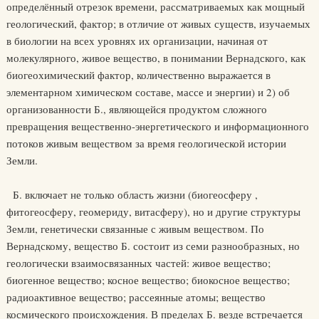
определённый отрезок времени, рассматриваемых как мощный
геологический, фактор; в отличие от живых существ, изучаемых
в биологии на всех уровнях их организации, начиная от
молекулярного, живое вещество, в понимании Вернадского, как
биогеохимический фактор, количественно выражается в
элементарном химическом составе, массе и энергии) и 2) об
организованности Б., являющейся продуктом сложного
превращения вещественно-энергетического и информационного
потоков живым веществом за время геологической истории
Земли.
Б. включает не только область жизни (биогеосферу ,
фитогеосферу, геомериду, витасферу), но и другие структуры
Земли, генетически связанные с живым веществом. По
Вернадскому, вещество Б. состоит из семи разнообразных, но
геологически взаимосвязанных частей: живое вещество;
биогенное вещество; косное вещество; биокосное вещество;
радиоактивное вещество; рассеянные атомы; вещество
космического происхождения. В пределах Б. везде встречается