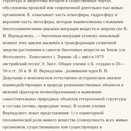
структура и энергетика которой в существенных чертах
обусловлены прошлой или современной деятельностью живых
организмов. Б. охватывает часть атмосферы, гидросферу и
верхнюю часть литосферы, которые взаимосвязаны сложными
биогеохимическими циклами миграции веществ и энергии (по В.
И. Вернадскому, — биогенная миграция атомов); начальный
момент этих циклов заключён в трансформации солнечной
энергии растениями и синтезе биогенных веществ на Земле (см.
Фотосинтез . Хемосинтез ). Термин «Б.» ввёл в 1875
австрийский геолог Э. Зюсс. Общее учение о Б. создано в 20—
30-х гг. 20 в. В. И. Вернадским , развившим идеи В. В.
Докучаева о комплексном естественно-историческом анализе
взаимодействующих в природе разнокачественных объектов и
явлений (факторов почвообразования) и выявлении
самостоятельных природных объектов гетерогенной структуры
и состава (почвы, природные зоны). В основе учения
Вернадского лежат представления: 1) о планетарной
геохимической роли живого вещества (совокупность всех живых
организмов, существовавших или существующих в