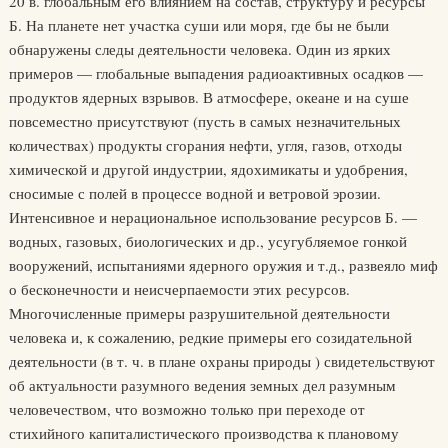
20 в. глобальным его влиянием на состав, структуру и ресурсы
Б. На планете нет участка суши или моря, где бы не были
обнаружены следы деятельности человека. Один из ярких
примеров — глобальные выпадения радиоактивных осадков —
продуктов ядерных взрывов. В атмосфере, океане и на суше
повсеместно присутствуют (пусть в самых незначительных
количествах) продукты сгорания нефти, угля, газов, отходы
химической и другой индустрии, ядохимикаты и удобрения,
сносимые с полей в процессе водной и ветровой эрозии.
Интенсивное и нерациональное использование ресурсов Б. —
водных, газовых, биологических и др., усугубляемое гонкой
вооружений, испытаниями ядерного оружия и т.д., развеяло миф
о бесконечности и неисчерпаемости этих ресурсов.
Многочисленные примеры разрушительной деятельности
человека и, к сожалению, редкие примеры его созидательной
деятельности (в т. ч. в плане охраны природы ) свидетельствуют
об актуальности разумного ведения земных дел разумным
человечеством, что возможно только при переходе от
стихийного капиталистического производства к плановому