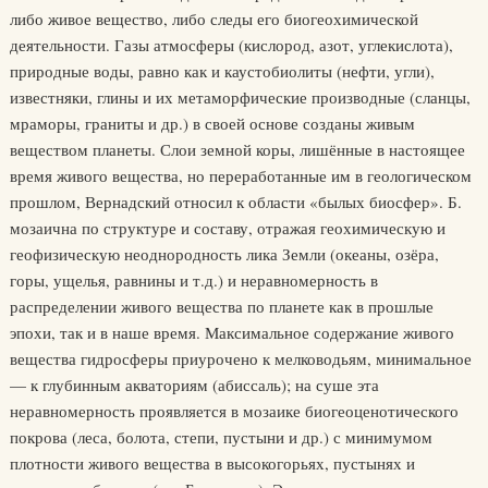
либо живое вещество, либо следы его биогеохимической
деятельности. Газы атмосферы (кислород, азот, углекислота),
природные воды, равно как и каустобиолиты (нефти, угли),
известняки, глины и их метаморфические производные (сланцы,
мраморы, граниты и др.) в своей основе созданы живым
веществом планеты. Слои земной коры, лишённые в настоящее
время живого вещества, но переработанные им в геологическом
прошлом, Вернадский относил к области «былых биосфер». Б.
мозаична по структуре и составу, отражая геохимическую и
геофизическую неоднородность лика Земли (океаны, озёра,
горы, ущелья, равнины и т.д.) и неравномерность в
распределении живого вещества по планете как в прошлые
эпохи, так и в наше время. Максимальное содержание живого
вещества гидросферы приурочено к мелководьям, минимальное
— к глубинным акваториям (абиссаль); на суше эта
неравномерность проявляется в мозаике биогеоценотического
покрова (леса, болота, степи, пустыни и др.) с минимумом
плотности живого вещества в высокогорьях, пустынях и