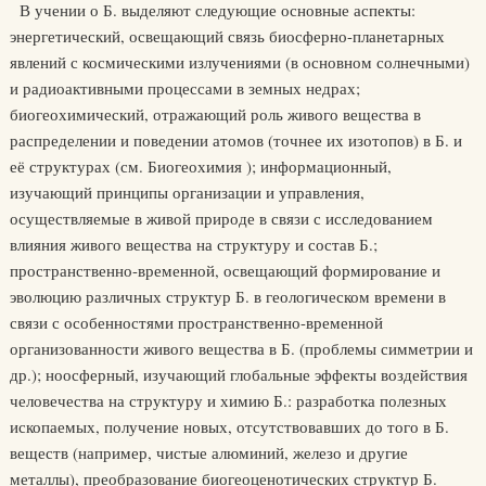
В учении о Б. выделяют следующие основные аспекты:
энергетический, освещающий связь биосферно-планетарных
явлений с космическими излучениями (в основном солнечными)
и радиоактивными процессами в земных недрах;
биогеохимический, отражающий роль живого вещества в
распределении и поведении атомов (точнее их изотопов) в Б. и
её структурах (см. Биогеохимия ); информационный,
изучающий принципы организации и управления,
осуществляемые в живой природе в связи с исследованием
влияния живого вещества на структуру и состав Б.;
пространственно-временной, освещающий формирование и
эволюцию различных структур Б. в геологическом времени в
связи с особенностями пространственно-временной
организованности живого вещества в Б. (проблемы симметрии и
др.); ноосферный, изучающий глобальные эффекты воздействия
человечества на структуру и химию Б.: разработка полезных
ископаемых, получение новых, отсутствовавших до того в Б.
веществ (например, чистые алюминий, железо и другие
металлы), преобразование биогеоценотических структур Б.