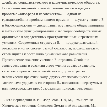
хозяйству социалистического и коммунистического общества.
Естественно-научной основой рационального подхода к
проблеме «биосфера и человечество» — одной из
грандиознейших проблем нашего времени — служат учение о Б.
и биогеоценология — дисциплины, изучающие общие принципы
и механизмы функционирования и эволюции сообществ живых
организмов в определённых пространственных и временных
условиях. Современная структура Б. — продукт длительной
эволюции многих систем разной сложности, последовательно
стремящихся к состоянию динамического равновесия.
Практическое значение учения о Б. огромно. Особенно
заинтересованы в развитии этого учения здравоохранение,
сельское и промысловое хозяйство и другие отрасли
человеческой практики, чаще других сталкивающиеся с
«ответными ударами» со стороны Б., вызванными неразумным
или неосторожным преобразованием природы человеком.
Лит.: Вернадский В. И., Избр. соч., т. 5, М., 1960; его же,
Химическое строение биосферы Земли и её окружения, М.,