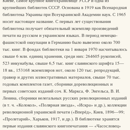
Киеве, самое крупное книгохранилище УССР и одна из
крупнейших библиотек СССР. Основана в 1919 как Всенародная
библиотека Украины при Всеукраинской Академии наук. С 1965
носит настоящее название. С первых лет существования
библиотека получает обязательный экземпляр произведений
печати на русском и украинском языках. В период немецко-
фашистской оккупации в Германию было вывезено около 700
тыс. книг. В фондах библиотеки на 1 января 1970 насчитывалось
свыше 6 млн. единиц хранения, среди них: 264605 рукописей,
523 инкунабулы, свыше 6,5 тыс. книг славянского шрифта 15—
18 вв., 153168 экземпляров нот, около 120 тыс. репродукций,
гравюр и других иллюстративных материалов, свыше 70 тыс.
годовых комплектов газет, сборники дореволюционных и
первых советских изданий соч. К. Маркса, Ф. Энгельса, В. И.
Ленина, сборники нелегальных русских революционных изданий
(в т. ч. «Колокол», «Полярная звезда», «Искра» и др.), коллекции
революционной украинской печати («Вперёд», Киев, 1896—99;
«Пролетарий», Харьков, 1917, и др.). В библиотеке хранятся
первые издания славянского книгопечатания — «Часословец»