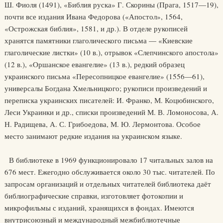
Ш. Фиоля (1491), «Библия руска» Г. Скорины (Прага, 1517—19),
почти все издания Ивана Федорова («Апостол», 1564,
«Острожская библия», 1581, и др.). В отделе рукописей
хранятся памятники глаголического письма — «Киевские
глаголические листки» (10 в.), отрывок «Слепчинского апостола»
(12 в.), «Оршанское евангелие» (13 в.), редкий образец
украинского письма «Пересопницкое евангелие» (1556—61),
универсалы Богдана Хмельницкого; рукописи произведений и
переписка украинских писателей: И. Франко, М. Коцюбинского,
Леси Украинки и др., списки произведений М. В. Ломоносова, А.
Н. Радищева, А. С. Грибоедова, М. Ю. Лермонтова. Особое
место занимают редкие издания на украинском языке.
В библиотеке в 1969 функционировало 17 читальных залов на
676 мест. Ежегодно обслуживается около 30 тыс. читателей. По
запросам организаций и отдельных читателей библиотека даёт
библиографические справки, изготовляет фотокопии и
микрофильмы с изданий, хранящихся в фондах. Имеются
внутрисоюзный и международный межбиблиотечные