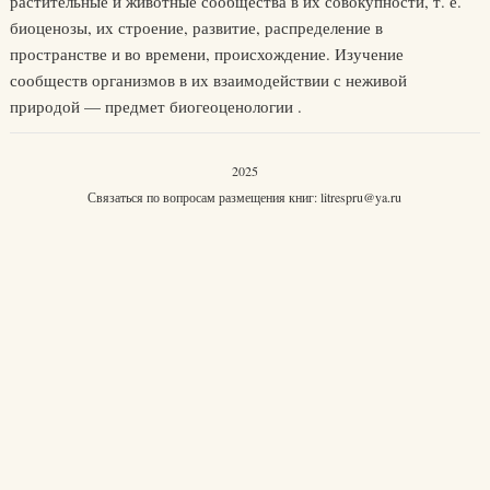
растительные и животные сообщества в их совокупности, т. е.
биоценозы, их строение, развитие, распределение в
пространстве и во времени, происхождение. Изучение
сообществ организмов в их взаимодействии с неживой
природой — предмет биогеоценологии .
2025
Связаться по вопросам размещения книг:
litrespru@ya.ru